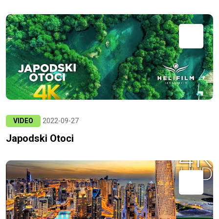
VIDEO
2022-09-27
Japodski Otoci