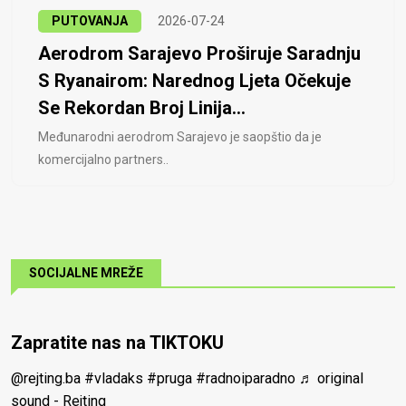
PUTOVANJA
2026-07-24
Aerodrom Sarajevo Proširuje Saradnju
S Ryanairom: Narednog Ljeta Očekuje
Se Rekordan Broj Linija...
Međunarodni aerodrom Sarajevo je saopštio da je
komercijalno partners..
SOCIJALNE MREŽE
Zapratite nas na TIKTOKU
@rejting.ba
#vladaks
#pruga
#radnoiparadno
♬ original
sound - Rejting