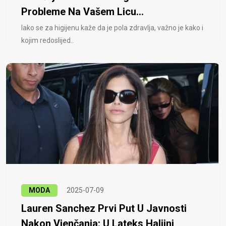
Probleme Na Vašem Licu...
Iako se za higijenu kaže da je pola zdravlja, važno je kako i
kojim redoslijed..
MODA
2025-07-09
Lauren Sanchez Prvi Put U Javnosti
Nakon Vjenčanja: U Lateks Haljini