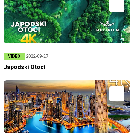
VIDEO
2022-09-27
Japodski Otoci