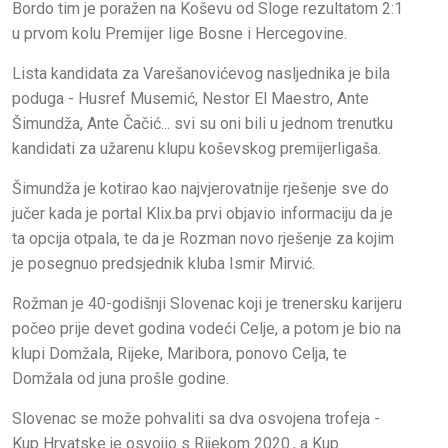
Bordo tim je poražen na Koševu od Sloge rezultatom 2:1
u prvom kolu Premijer lige Bosne i Hercegovine.
Lista kandidata za Varešanovićevog nasljednika je bila
poduga - Husref Musemić, Nestor El Maestro, Ante
Šimundža, Ante Čačić... svi su oni bili u jednom trenutku
kandidati za užarenu klupu koševskog premijerligaša.
Šimundža je kotirao kao najvjerovatnije rješenje sve do
jučer kada je portal Klix.ba prvi objavio informaciju da je
ta opcija otpala, te da je Rozman novo rješenje za kojim
je posegnuo predsjednik kluba Ismir Mirvić.
Rožman je 40-godišnji Slovenac koji je trenersku karijeru
počeo prije devet godina vodeći Celje, a potom je bio na
klupi Domžala, Rijeke, Maribora, ponovo Celja, te
Domžala od juna prošle godine.
Slovenac se može pohvaliti sa dva osvojena trofeja -
Kup Hrvatske je osvojio s Rijekom 2020., a Kup