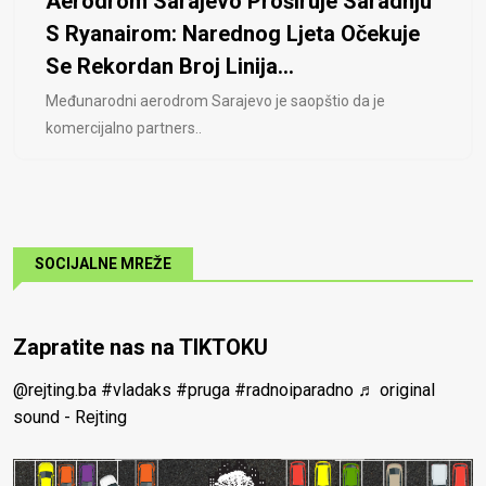
Aerodrom Sarajevo Proširuje Saradnju
S Ryanairom: Narednog Ljeta Očekuje
Se Rekordan Broj Linija...
Međunarodni aerodrom Sarajevo je saopštio da je
komercijalno partners..
SOCIJALNE MREŽE
Zapratite nas na TIKTOKU
@rejting.ba
#vladaks
#pruga
#radnoiparadno
♬ original
sound - Rejting