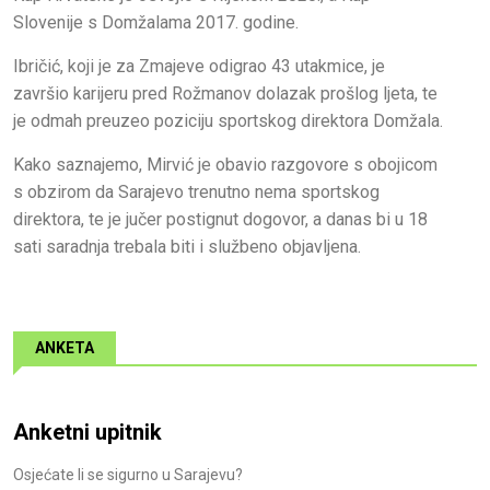
Slovenije s Domžalama 2017. godine.
Ibričić, koji je za Zmajeve odigrao 43 utakmice, je
završio karijeru pred Rožmanov dolazak prošlog ljeta, te
je odmah preuzeo poziciju sportskog direktora Domžala.
Kako saznajemo, Mirvić je obavio razgovore s obojicom
s obzirom da Sarajevo trenutno nema sportskog
direktora, te je jučer postignut dogovor, a danas bi u 18
sati saradnja trebala biti i službeno objavljena.
ANKETA
Anketni upitnik
Osjećate li se sigurno u Sarajevu?