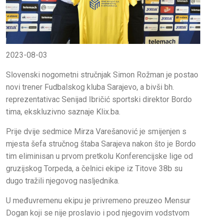
2023-08-03
Slovenski nogometni stručnjak Simon Rožman je postao
novi trener Fudbalskog kluba Sarajevo, a bivši bh.
reprezentativac Senijad Ibričić sportski direktor Bordo
tima, ekskluzivno saznaje Klix.ba.
Prije dvije sedmice Mirza Varešanović je smijenjen s
mjesta šefa stručnog štaba Sarajeva nakon što je Bordo
tim eliminisan u prvom pretkolu Konferencijske lige od
gruzijskog Torpeda, a čelnici ekipe iz Titove 38b su
dugo tražili njegovog nasljednika.
U međuvremenu ekipu je privremeno preuzeo Mensur
Dogan koji se nije proslavio i pod njegovim vodstvom