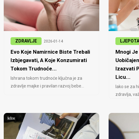
ZDRAVLJE
LJEPOT
2026-01-14
Evo Koje Namirnice Biste Trebali
Mnogi Je 
Izbjegavati, A Koje Konzumirati
Uobičajen
Tokom Trudnoće...
Izazvati
Licu...
Ishrana tokom trudnoće ključna je za
zdravlje majke i pravilan razvoj bebe...
Iako se za h
zdravlja, važ