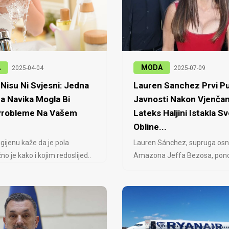
A
MODA
2025-04-04
2025-07-09
Nisu Ni Svjesni: Jedna
Lauren Sanchez Prvi Pu
a Navika Mogla Bi
Javnosti Nakon Vjenčan
 Probleme Na Vašem
Lateks Haljini Istakla Sv
Obline...
igijenu kaže da je pola
Lauren Sánchez, supruga osn
no je kako i kojim redoslijed..
Amazona Jeffa Bezosa, ponovo