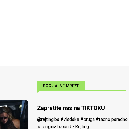
SOCIJALNE MREŽE
Zapratite nas na TIKTOKU
@rejting.ba
#vladaks
#pruga
#radnoiparadno
♬ original sound - Rejting