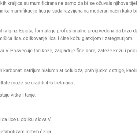
kih kraljica su mumificirana ne samo da bi se očuvala njihova tijel
ehnika mumifikacije lica je sada razvijena na moderan način kako bi
ih algi iz Egipta, formula je profesionalno proizvedena da brzo dj
šića lica, oblikovanje lica, i čine kožu glatkijom i zategnutijom.
lova V. Posvećuje ton kože, zaglađuje fine bore, zateže kožu i podi
m karbonat, natrijum hialuron at celuloza, prah ljuske ostrige, kaoli
tate može se uraditi 4-5 tretmana .
taju vitke i tanje.
da lice u obliku slova V.
metabolizam mrtvih ćelija