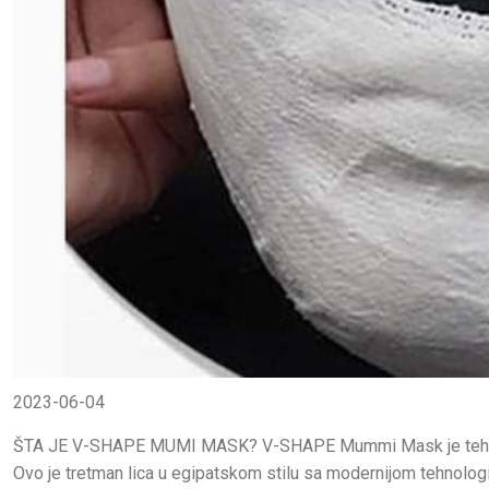
2023-06-04
ŠTA JE V-SHAPE MUMI MASK? V-SHAPE Mummi Mask je tehnologija
Ovo je tretman lica u egipatskom stilu sa modernijom tehnologij