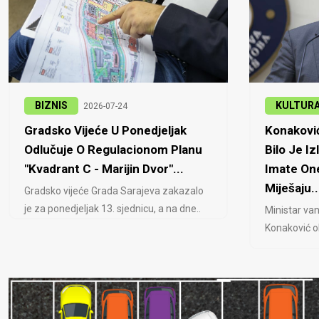
BIZNIS
KULTUR
2026-07-24
Gradsko Vijeće U Ponedjeljak
Konaković
Odlučuje O Regulacionom Planu
Bilo Je Iz
"Kvadrant C - Marijin Dvor"...
Imate One
Miješaju..
Gradsko vijeće Grada Sarajeva zakazalo
je za ponedjeljak 13. sjednicu, a na dne..
Ministar van
Konaković ob