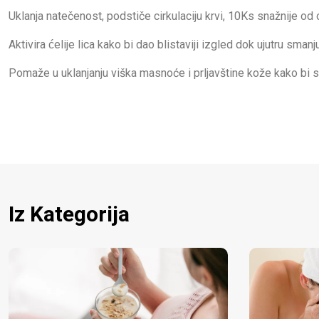
Uklanja natečenost, podstiče cirkulaciju krvi, 10Ks snažnije o
Aktivira ćelije lica kako bi dao blistaviji izgled dok ujutru smanj
Pomaže u uklanjanju viška masnoće i prljavštine kože kako bi s
Iz Kategorija