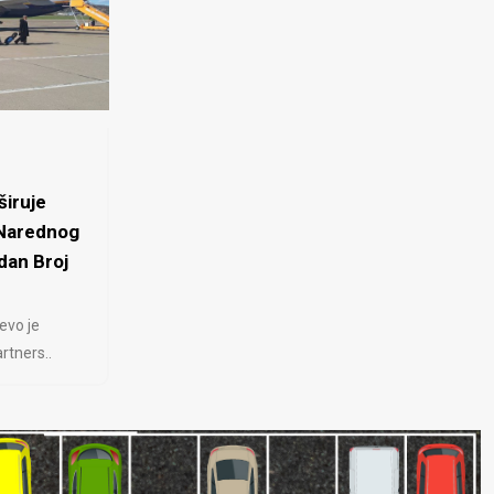
iruje
 Narednog
dan Broj
evo je
rtners..