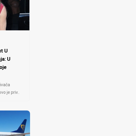
t U
ja: U
oje
ivača
 je priv..