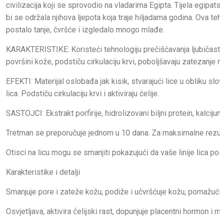
civilizacija koji se sprovodio na vladarima Egipta. Tijela egipats
bi se održala njihova ljepota koja traje hiljadama godina. Ova t
postalo tanje, čvršće i izgledalo mnogo mlađe.
KARAKTERISTIKE: Koristeći tehnologiju prečišćavanja ljubičast
površini kože, podstiču cirkulaciju krvi, poboljšavaju zatezanje mi
EFEKTI: Materijal oslobađa jak kisik, stvarajući lice u obliku s
lica. Podstiču cirkulaciju krvi i aktiviraju ćelije.
SASTOJCI: Ekstrakt porfirije, hidrolizovani biljni protein, kalciju
Tretman se preporučuje jednom u 10 dana. Za maksimalne rezul
Otisci na licu mogu se smanjiti pokazujući da vaše linije lica pos
Karakteristike i detalji
Smanjuje pore i zateže kožu, podiže i učvršćuje kožu, pomažući 
Osvjetljava, aktivira ćelijski rast, dopunjuje placentni hormon i 