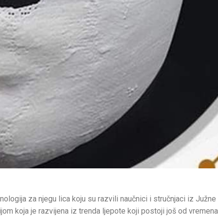
 za njegu lica koju su razvili naučnici i stručnjaci iz Južne 
om koja je razvijena iz trenda ljepote koji postoji još od vremen