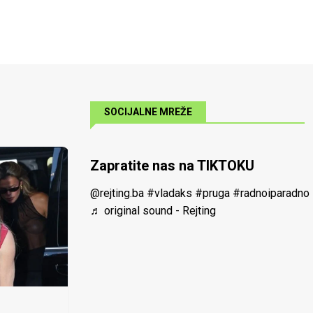
SOCIJALNE MREŽE
Zapratite nas na TIKTOKU
@rejting.ba
#vladaks
#pruga
#radnoiparadno
♬ original sound - Rejting