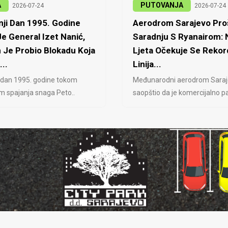
A
PUTOVANJA
2026-07-24
2026-07-24
ji Dan 1995. Godine
Aerodrom Sarajevo Proš
e General Izet Nanić,
Saradnju S Ryanairom:
 Je Probio Blokadu Koja
Ljeta Očekuje Se Rekor
...
Linija...
 dan 1995. godine tokom
Međunarodni aerodrom Saraj
jem spajanja snaga Peto..
saopštio da je komercijalno pa