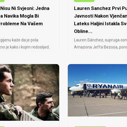
Nisu Ni Svjesni: Jedna
Lauren Sanchez Prvi Pu
a Navika Mogla Bi
Javnosti Nakon Vjenčan
 Probleme Na Vašem
Lateks Haljini Istakla Sv
Obline...
igijenu kaže da je pola
Lauren Sánchez, supruga osn
no je kako i kojim redoslijed..
Amazona Jeffa Bezosa, ponovo