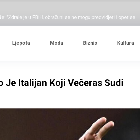
ažove, što me ne uhapsiš?"; "Prošetajmo Beogradom, Novim
đe: "Ždrale je u FBiH, obračuni se ne mogu predvidjeti i opet se
e novi Željezničarov Karamarko
nuo je general Izet Nanić, pogibijom je probio blokadu koja je
Ljepota
Moda
Biznis
Kultura
ažove, što me ne uhapsiš?"; "Prošetajmo Beogradom, Novim
đe: "Ždrale je u FBiH, obračuni se ne mogu predvidjeti i opet se
 Je Italijan Koji Večeras Sudi
e novi Željezničarov Karamarko