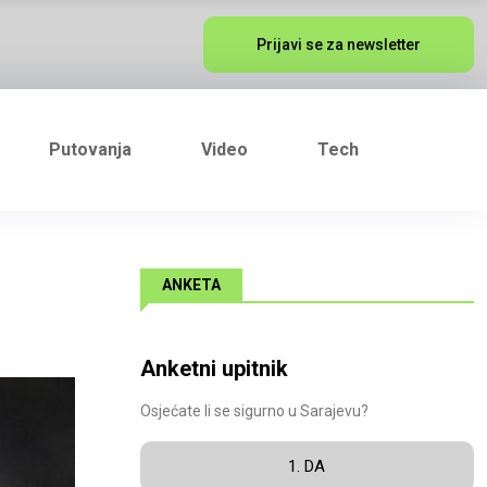
Prijavi se za newsletter
Putovanja
Video
Tech
ANKETA
Anketni upitnik
Osjećate li se sigurno u Sarajevu?
1. DA