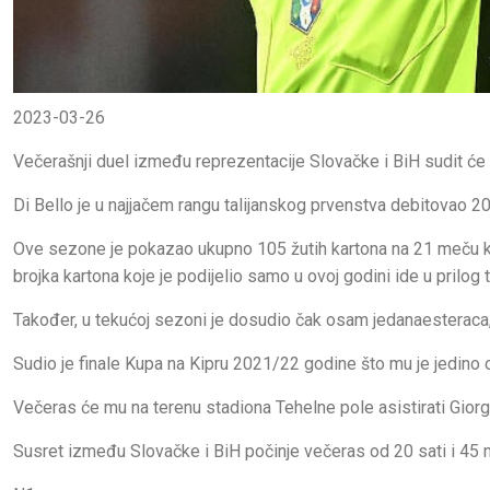
2023-03-26
Večerašnji duel između reprezentacije Slovačke i BiH sudit će 
Di Bello je u najjačem rangu talijanskog prvenstva debitovao 201
Ove sezone je pokazao ukupno 105 žutih kartona na 21 meču koji 
brojka kartona koje je podijelio samo u ovoj godini ide u prilog
Također, u tekućoj sezoni je dosudio čak osam jedanaesteraca, 
Sudio je finale Kupa na Kipru 2021/22 godine što mu je jedino ozbi
Večeras će mu na terenu stadiona Tehelne pole asistirati Giorgi
Susret između Slovačke i BiH počinje večeras od 20 sati i 45 