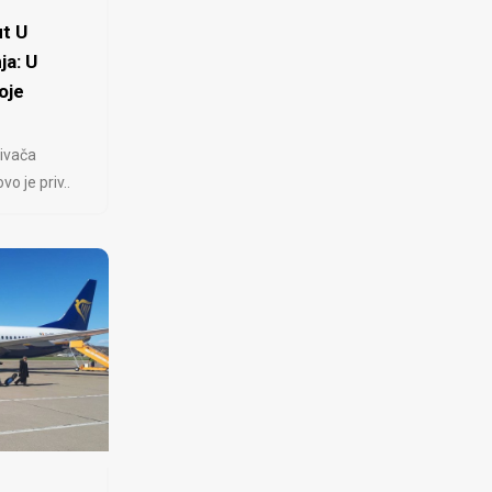
t U
ja: U
oje
ivača
 je priv..