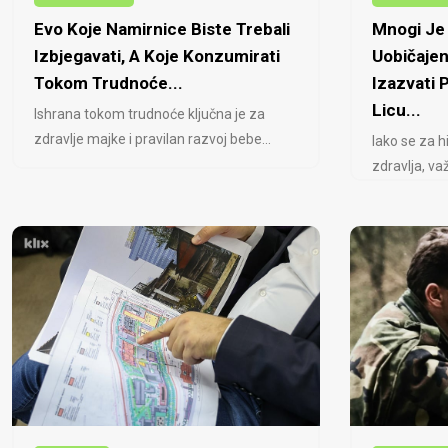
Evo Koje Namirnice Biste Trebali
Mnogi Je 
Izbjegavati, A Koje Konzumirati
Uobičajen
Tokom Trudnoće...
Izazvati
Licu...
Ishrana tokom trudnoće ključna je za
zdravlje majke i pravilan razvoj bebe...
Iako se za h
zdravlja, važ