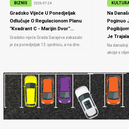
BIZNIS
KULTUR
2026-07-24
Gradsko Vijeće U Ponedjeljak
Na Današn
Odlučuje O Regulacionom Planu
Poginuo J
"Kvadrant C - Marijin Dvor"...
Pogibijom
Je Trajala
Gradsko vijeće Grada Sarajeva zakazalo
je za ponedjeljak 13. sjednicu, a na dne..
Na današnji
akcije s cil