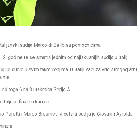
talijanski sudija Marco di Bello sa pomoćnicima.
2. godine te se smatra jednim od najiskusnijih sudija u Italiji.
je sudio u svim takmičenjima. U Italiji važi za vrlo strogog arbit
 tome.
od toga 6 na 8 utakmica Serije A.
ljnije finale u karijeri.
o Peretti i Marco Bresmes, a četvrti sudija je Giovanni Ayroldi.
minuta.