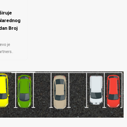
iruje
 Narednog
dan Broj
evo je
rtners..