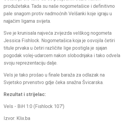
produžetaka. Tada su naše nogometašice i definitivno
pale snagom protiv nadmoćnih Velšanki koje igraju u
najjačim ligama svijeta.
Sve je krunisala najveća zvijezda velškog nogometa
Jessica Fishlock. Nogometašica koja je osvojila četiri
titule prvaka u četiri različite lige postigla je sjajan
pogodak volej-udarcem nakon slobodnjaka i tako odvela
svoju reprezentaciju dalje.
Vels je tako prošao u finale baraža za odlazak na
Svjetsko prvenstvo gdje čeka snažna Švicarska.
Rezultat i strijelac:
Vels - BiH 1:0 (Fishlock 107')
Izvor: Klix.ba