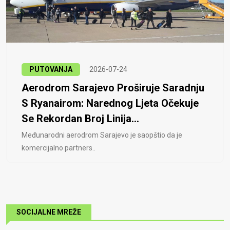
PUTOVANJA
2026-07-24
Aerodrom Sarajevo Proširuje Saradnju
S Ryanairom: Narednog Ljeta Očekuje
Se Rekordan Broj Linija...
Međunarodni aerodrom Sarajevo je saopštio da je
komercijalno partners..
SOCIJALNE MREŽE