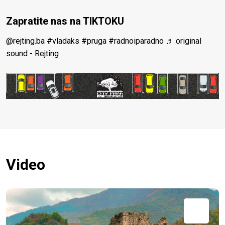
Zapratite nas na TIKTOKU
@rejting.ba
#vladaks
#pruga
#radnoiparadno
♬ original
sound - Rejting
Video