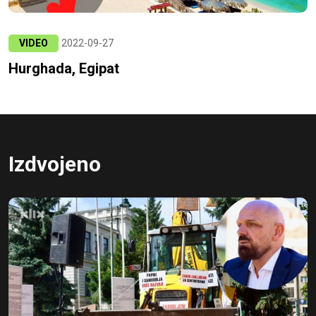
VIDEO
2022-09-27
Hurghada, Egipat
Izdvojeno