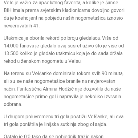
Vels je važio za apsolutnog favorita, a kolike je šanse
BiH imala prema svjetskim kladionicama dovoljno govori
da je koeficijent na pobjedu naših nogometašica iznosio
nevjerovatnih 41.
Utakmica je oborila rekord po broju gledalaca. Više od
14.000 fanova je gledalo ovaj susret uživo što je više od
13.500 koliko je gledalo utakmicu koja je do sada držala
rekod u ženskom nogometu u Velsu.
Na terenu su Velšanke dominirale tokom svih 90 minuta,
ali su se naše nogometašice branile na nevjerovatan
način. Fantastična Almina Hodžić nije dozvolila da naše
nogometašice prime gol i napravila je nekoliko izvrsnih
odbrana.
U drugom poluvremenu tri gola postižu Velšanke, ali sva
tri gola poništila je linijska sutkinja zbog ofsajda.
Ostalo je 0:0 tako da se pobjednik tražio nakon