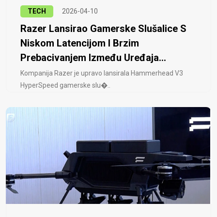
TECH
2026-04-10
Razer Lansirao Gamerske Slušalice S
Niskom Latencijom I Brzim
Prebacivanjem Između Uređaja...
Kompanija Razer je upravo lansirala Hammerhead V3
HyperSpeed ​​gamerske slu�..