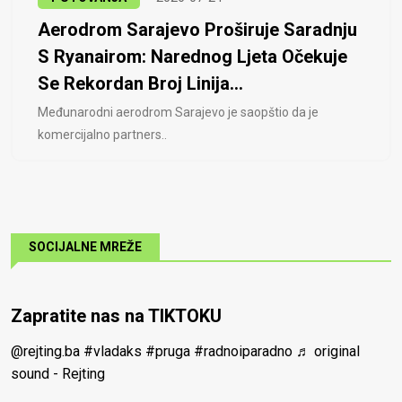
Aerodrom Sarajevo Proširuje Saradnju
S Ryanairom: Narednog Ljeta Očekuje
Se Rekordan Broj Linija...
Međunarodni aerodrom Sarajevo je saopštio da je
komercijalno partners..
SOCIJALNE MREŽE
Zapratite nas na TIKTOKU
@rejting.ba
#vladaks
#pruga
#radnoiparadno
♬ original
sound - Rejting