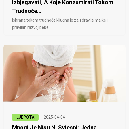
Izbjegavati, A Koje Konzumirati Tokom
Trudnoće...
Ishrana tokom trudnoće ključna je za zdravlje majke i
pravilan razvoj bebe...
LJEPOTA
2025-04-04
Mnogi Je Nisu Ni Svjesni: Jedna