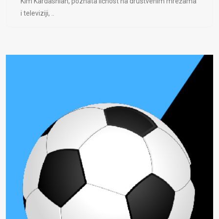
Kim Kardashian, poznata ličnost na društvenim mrežama
i televiziji, ..