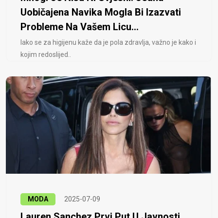
Uobičajena Navika Mogla Bi Izazvati
Probleme Na Vašem Licu...
Iako se za higijenu kaže da je pola zdravlja, važno je kako i
kojim redoslijed..
MODA
2025-07-09
Lauren Sanchez Prvi Put U Javnosti