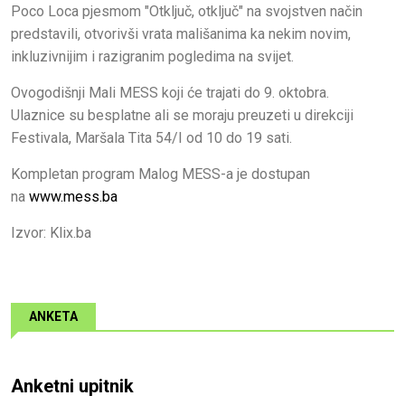
Poco Loca pjesmom "Otključ, otključ" na svojstven način
predstavili, otvorivši vrata mališanima ka nekim novim,
inkluzivnijim i razigranim pogledima na svijet.
Ovogodišnji Mali MESS koji će trajati do 9. oktobra.
Ulaznice su besplatne ali se moraju preuzeti u direkciji
Festivala, Maršala Tita 54/I od 10 do 19 sati.
Kompletan program Malog MESS-a je dostupan
na
www.mess.ba
Izvor: Klix.ba
ANKETA
Anketni upitnik