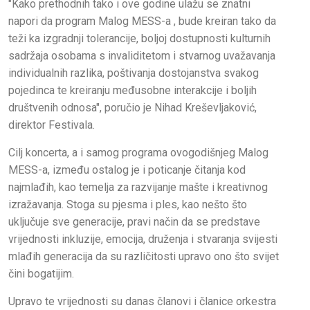
"Kako prethodnih tako i ove godine ulažu se znatni
napori da program Malog MESS-a , bude kreiran tako da
teži ka izgradnji tolerancije, boljoj dostupnosti kulturnih
sadržaja osobama s invaliditetom i stvarnog uvažavanja
individualnih razlika, poštivanja dostojanstva svakog
pojedinca te kreiranju međusobne interakcije i boljih
društvenih odnosa", poručio je Nihad Kreševljaković,
direktor Festivala.
Cilj koncerta, a i samog programa ovogodišnjeg Malog
MESS-a, između ostalog je i poticanje čitanja kod
najmlađih, kao temelja za razvijanje mašte i kreativnog
izražavanja. Stoga su pjesma i ples, kao nešto što
uključuje sve generacije, pravi način da se predstave
vrijednosti inkluzije, emocija, druženja i stvaranja svijesti
mlađih generacija da su različitosti upravo ono što svijet
čini bogatijim.
Upravo te vrijednosti su danas članovi i članice orkestra