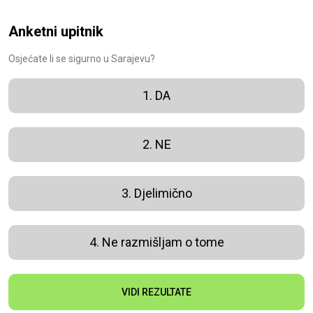
Anketni upitnik
Osjećate li se sigurno u Sarajevu?
1. DA
2. NE
3. Djelimično
4. Ne razmišljam o tome
VIDI REZULTATE