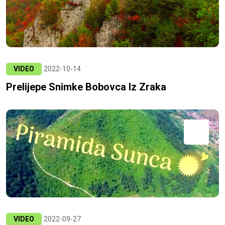
VIDEO
2022-10-14
Prelijepe Snimke Bobovca Iz Zraka
VIDEO
2022-09-27