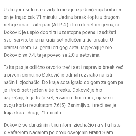
U drugom setu smo vidjeli mnogo izjednačeniju borbu, a
on je trajao čak 71 minutu. Jedinu break-loptu u drugom
setu je imao Tsitsipas (ATP 4.) i to u desetom gemu, no
Đoković je uspio dobiti tri uzastopna poena i zadržati
svoj servis, te je na kraju set odlučen u tie-breaku. U
dramatičnom 13. gemu drugog seta uspješniji je bio
Đoković sa 7:4, te je poveo sa 2:0 u setovima.
Tsitsipas je odlično otvorio treći set i napravio break već
u prvom gemu, no Đoković je odmah uzvratio na isti
način i izjednačio. Do kraja seta igralo se gem za gem pa
je i treći set riješen u tie-breaku. Đoković je bio
uspješniji, te je treći set, a samim tim i meč, riješio u
svoju korist rezultatom 7:6(5). Zanimljivo, i treći set je
trajao kao i drugi, 71 minutu.
Đoković se današnjim trijumfom izjednačio na vrhu liste
s Rafaelom Nadalom po broju osvojenih Grand Slam