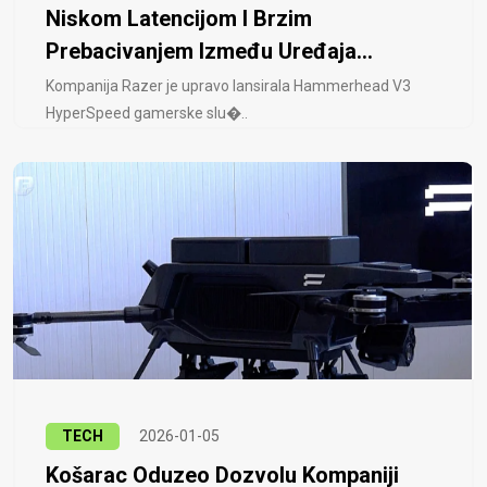
Niskom Latencijom I Brzim
Prebacivanjem Između Uređaja...
Kompanija Razer je upravo lansirala Hammerhead V3
HyperSpeed ​​gamerske slu�..
TECH
2026-01-05
Košarac Oduzeo Dozvolu Kompaniji