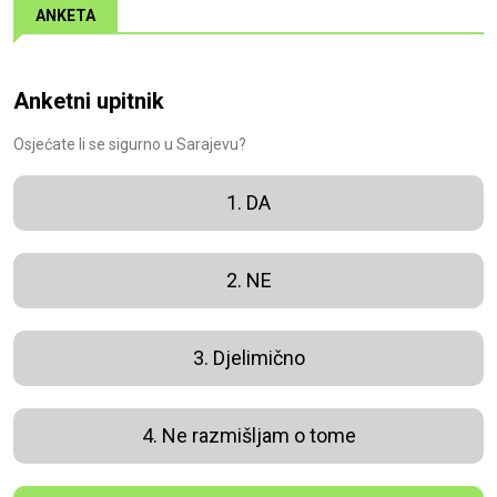
ANKETA
Anketni upitnik
Osjećate li se sigurno u Sarajevu?
1. DA
2. NE
3. Djelimično
4. Ne razmišljam o tome