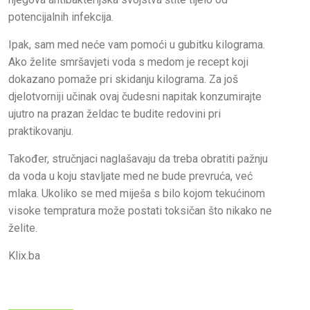
potencijalnih infekcija.
Ipak, sam med neće vam pomoći u gubitku kilograma.
Ako želite smršavjeti voda s medom je recept koji
dokazano pomaže pri skidanju kilograma. Za još
djelotvorniji učinak ovaj čudesni napitak konzumirajte
ujutro na prazan želdac te budite redovini pri
praktikovanju.
Također, stručnjaci naglašavaju da treba obratiti pažnju
da voda u koju stavljate med ne bude prevruća, već
mlaka. Ukoliko se med miješa s bilo kojom tekućinom
visoke tempratura može postati toksičan što nikako ne
želite.
Klix.ba