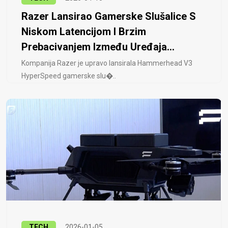
Razer Lansirao Gamerske Slušalice S
Niskom Latencijom I Brzim
Prebacivanjem Između Uređaja...
Kompanija Razer je upravo lansirala Hammerhead V3
HyperSpeed ​​gamerske slu�..
TECH
2026-01-05