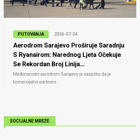
PUTOVANJA
2026-07-24
Aerodrom Sarajevo Proširuje Saradnju
S Ryanairom: Narednog Ljeta Očekuje
Se Rekordan Broj Linija...
Međunarodni aerodrom Sarajevo je saopštio da je
komercijalno partners..
SOCIJALNE MREŽE