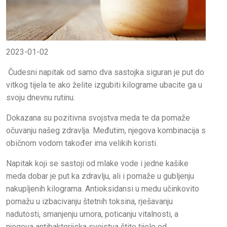
2023-01-02
Čudesni napitak od samo dva sastojka siguran je put do
vitkog tijela te ako želite izgubiti kilograme ubacite ga u
svoju dnevnu rutinu.
Dokazana su pozitivna svojstva meda te da pomaže
očuvanju našeg zdravlja. Međutim, njegova kombinacija s
običnom vodom također ima velikih koristi.
Napitak koji se sastoji od mlake vode i jedne kašike
meda dobar je put ka zdravlju, ali i pomaže u gubljenju
nakupljenih kilograma. Antioksidansi u medu učinkovito
pomažu u izbacivanju štetnih toksina, rješavanju
nadutosti, smanjenju umora, poticanju vitalnosti, a
njegova antibakterijska svojstva štite tijelo od