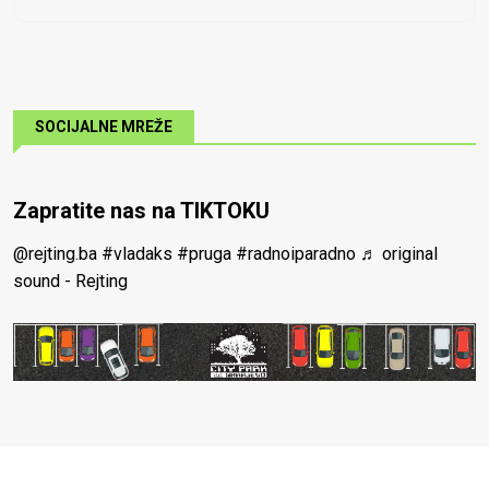
SOCIJALNE MREŽE
Zapratite nas na TIKTOKU
@rejting.ba
#vladaks
#pruga
#radnoiparadno
♬ original
sound - Rejting