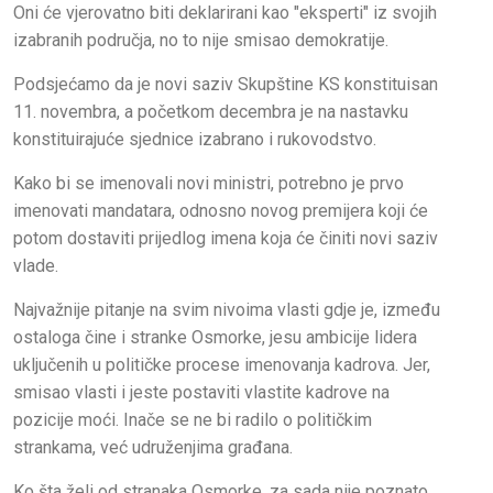
Oni će vjerovatno biti deklarirani kao "eksperti" iz svojih
izabranih područja, no to nije smisao demokratije.
Podsjećamo da je novi saziv Skupštine KS konstituisan
11. novembra, a početkom decembra je na nastavku
konstituirajuće sjednice izabrano i rukovodstvo.
Kako bi se imenovali novi ministri, potrebno je prvo
imenovati mandatara, odnosno novog premijera koji će
potom dostaviti prijedlog imena koja će činiti novi saziv
vlade.
Najvažnije pitanje na svim nivoima vlasti gdje je, između
ostaloga čine i stranke Osmorke, jesu ambicije lidera
uključenih u političke procese imenovanja kadrova. Jer,
smisao vlasti i jeste postaviti vlastite kadrove na
pozicije moći. Inače se ne bi radilo o političkim
strankama, već udruženjima građana.
Ko šta želi od stranaka Osmorke, za sada nije poznato