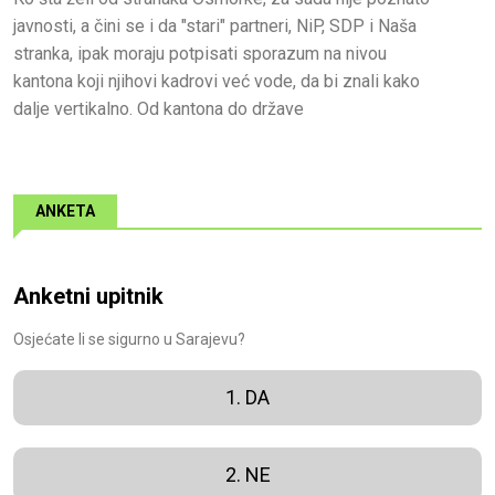
javnosti, a čini se i da "stari" partneri, NiP, SDP i Naša
stranka, ipak moraju potpisati sporazum na nivou
kantona koji njihovi kadrovi već vode, da bi znali kako
dalje vertikalno. Od kantona do države
ANKETA
Anketni upitnik
Osjećate li se sigurno u Sarajevu?
1. DA
2. NE