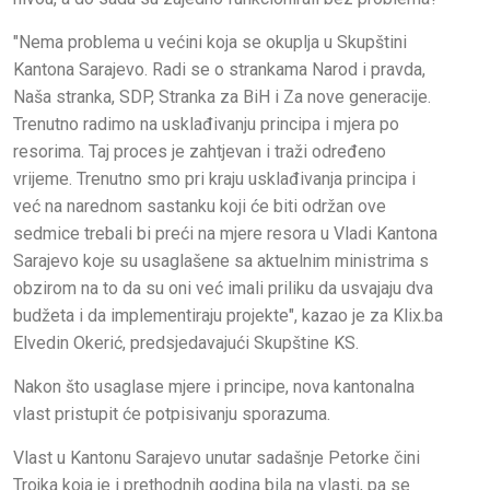
"Nema problema u većini koja se okuplja u Skupštini
Kantona Sarajevo. Radi se o strankama Narod i pravda,
Naša stranka, SDP, Stranka za BiH i Za nove generacije.
Trenutno radimo na usklađivanju principa i mjera po
resorima. Taj proces je zahtjevan i traži određeno
vrijeme. Trenutno smo pri kraju usklađivanja principa i
već na narednom sastanku koji će biti održan ove
sedmice trebali bi preći na mjere resora u Vladi Kantona
Sarajevo koje su usaglašene sa aktuelnim ministrima s
obzirom na to da su oni već imali priliku da usvajaju dva
budžeta i da implementiraju projekte", kazao je za Klix.ba
Elvedin Okerić, predsjedavajući Skupštine KS.
Nakon što usaglase mjere i principe, nova kantonalna
vlast pristupit će potpisivanju sporazuma.
Vlast u Kantonu Sarajevo unutar sadašnje Petorke čini
Trojka koja je i prethodnih godina bila na vlasti, pa se