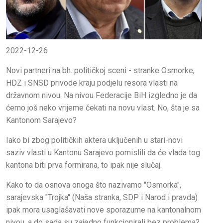
2022-12-26
Novi partneri na bh. političkoj sceni - stranke Osmorke,
HDZ i SNSD privode kraju podjelu resora vlasti na
državnom nivou. Na nivou Federacije BiH izgledno je da
ćemo još neko vrijeme čekati na novu vlast. No, šta je sa
Kantonom Sarajevo?
Iako bi zbog političkih aktera uključenih u stari-novi
saziv vlasti u Kantonu Sarajevo pomislili da će vlada tog
kantona biti prva formirana, to ipak nije slučaj.
Kako to da osnova onoga što nazivamo "Osmorka",
sarajevska "Trojka" (Naša stranka, SDP i Narod i pravda)
ipak mora usaglašavati nove sporazume na kantonalnom
nivou, a do sada su zajedno funkcionirali bez problema?