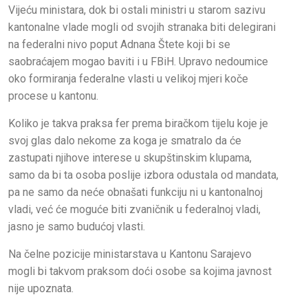
Vijeću ministara, dok bi ostali ministri u starom sazivu
kantonalne vlade mogli od svojih stranaka biti delegirani
na federalni nivo poput Adnana Štete koji bi se
saobraćajem mogao baviti i u FBiH. Upravo nedoumice
oko formiranja federalne vlasti u velikoj mjeri koče
procese u kantonu.
Koliko je takva praksa fer prema biračkom tijelu koje je
svoj glas dalo nekome za koga je smatralo da će
zastupati njihove interese u skupštinskim klupama,
samo da bi ta osoba poslije izbora odustala od mandata,
pa ne samo da neće obnašati funkciju ni u kantonalnoj
vladi, već će moguće biti zvaničnik u federalnoj vladi,
jasno je samo budućoj vlasti.
Na čelne pozicije ministarstava u Kantonu Sarajevo
mogli bi takvom praksom doći osobe sa kojima javnost
nije upoznata.