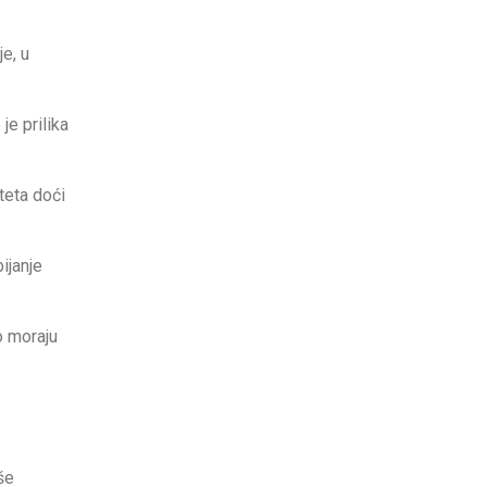
je, u
je prilika
teta doći
ijanje
o moraju
še