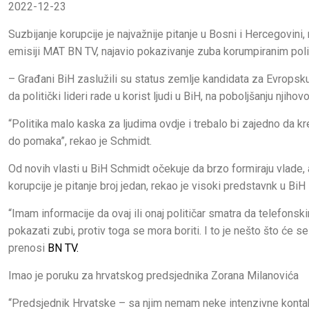
2022-12-23
Suzbijanje korupcije je najvažnije pitanje u Bosni i Hercegovini,
emisiji MAT BN TV, najavio pokazivanje zuba korumpiranim polit
– Građani BiH zaslužili su status zemlje kandidata za Evropsku u
da politički lideri rade u korist ljudi u BiH, na poboljšanju njihov
“Politika malo kaska za ljudima ovdje i trebalo bi zajedno da 
do pomaka”, rekao je Schmidt.
Od novih vlasti u BiH Schmidt očekuje da brzo formiraju vlade, al
korupcije je pitanje broj jedan, rekao je visoki predstavnk u BiH
“Imam informacije da ovaj ili onaj političar smatra da telefonsk
pokazati zubi, protiv toga se mora boriti. I to je nešto što će 
prenosi
BN TV.
Imao je poruku za hrvatskog predsjednika Zorana Milanovića
“Predsjednik Hrvatske – sa njim nemam neke intenzivne kontakte