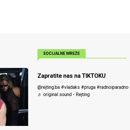
SOCIJALNE MREŽE
Zapratite nas na TIKTOKU
@rejting.ba
#vladaks
#pruga
#radnoiparadno
♬ original sound - Rejting