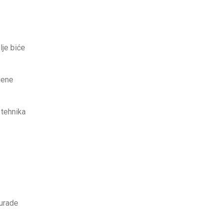
lje biće
jene
 tehnika
 urade