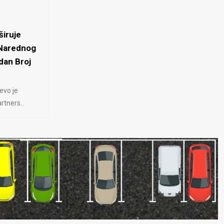
iruje
 Narednog
dan Broj
evo je
rtners..