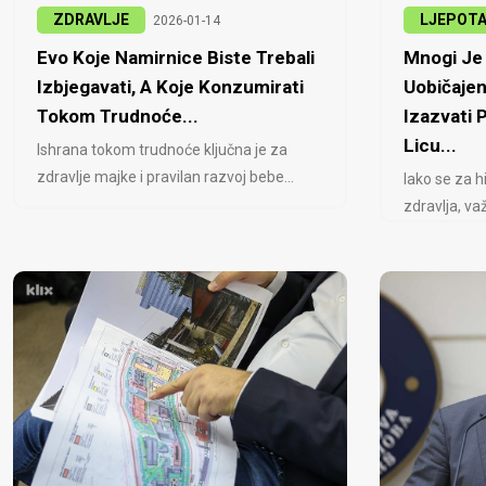
ZDRAVLJE
LJEPOT
2026-01-14
Evo Koje Namirnice Biste Trebali
Mnogi Je 
Izbjegavati, A Koje Konzumirati
Uobičajen
Tokom Trudnoće...
Izazvati
Licu...
Ishrana tokom trudnoće ključna je za
zdravlje majke i pravilan razvoj bebe...
Iako se za h
zdravlja, važ