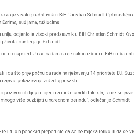
 rekao je visoki predstavnk u BiH Christian Schmidt. Optimistično 
ičarima, sudijama, tužiocima.
niju, ocijenio je visoki predstavnik u BiH Christian Schmidt. Ovo 
og života, mišljenja je Schmidt.
krenemo naprijed. Ja se nadam da će nakon izbora u BiH u oba enti
i i da što prije počnu da rade na rješavanju 14 prioriteta EU. Suzb
 i najavio pokazivanje zuba toj pošasti.
im pozivom ili lijepim riječima može uraditi bilo šta, tome se jasn
se mnogo više suzbijati u narednom periodu”, odlučan je Schmidt,
 i tu bih ponekad preporučio da se ne miješa toliko ili da se vi