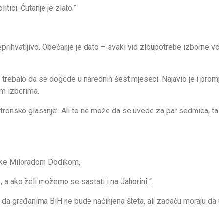
itici. Ćutanje je zlato.”
neprihvatljivo. Obećanje je dato – svaki vid zloupotrebe izborne vo
i trebalo da se dogode u narednih šest mjeseci. Najavio je i prom
im izborima.
ektronsko glasanje’. Ali to ne može da se uvede za par sedmica, ta
ske Miloradom Dodikom,
, a ako želi možemo se sastati i na Jahorini “.
a da građanima BiH ne bude načinjena šteta, ali zadaću moraju da