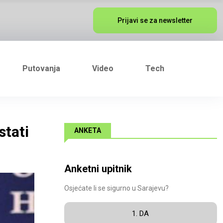
Prijavi se za newsletter
Putovanja
Video
Tech
stati
ANKETA
Anketni upitnik
Osjećate li se sigurno u Sarajevu?
1. DA