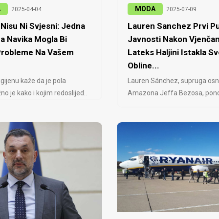
A
MODA
2025-04-04
2025-07-09
Nisu Ni Svjesni: Jedna
Lauren Sanchez Prvi Pu
a Navika Mogla Bi
Javnosti Nakon Vjenčan
 Probleme Na Vašem
Lateks Haljini Istakla Sv
Obline...
igijenu kaže da je pola
Lauren Sánchez, supruga osn
no je kako i kojim redoslijed..
Amazona Jeffa Bezosa, ponovo