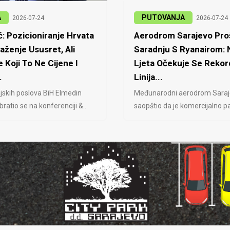
A
PUTOVANJA
2026-07-24
2026-07-24
: Pozicioniranje Hrvata
Aerodrom Sarajevo Proš
laženje Ususret, Ali
Saradnju S Ryanairom:
 Koji To Ne Cijene I
Ljeta Očekuje Se Rekor
.
Linija...
jskih poslova BiH Elmedin
Međunarodni aerodrom Saraj
ratio se na konferenciji &..
saopštio da je komercijalno pa