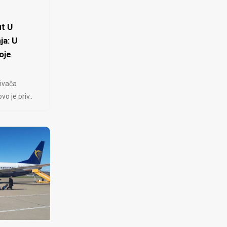
t U
ja: U
oje
ivača
 je priv..