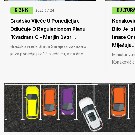
BIZNIS
KULTUR
2026-07-24
Gradsko Vijeće U Ponedjeljak
Konaković
Odlučuje O Regulacionom Planu
Bilo Je Iz
"Kvadrant C - Marijin Dvor"...
Imate One
Miješaju..
Gradsko vijeće Grada Sarajeva zakazalo
je za ponedjeljak 13. sjednicu, a na dne..
Ministar van
Konaković ob