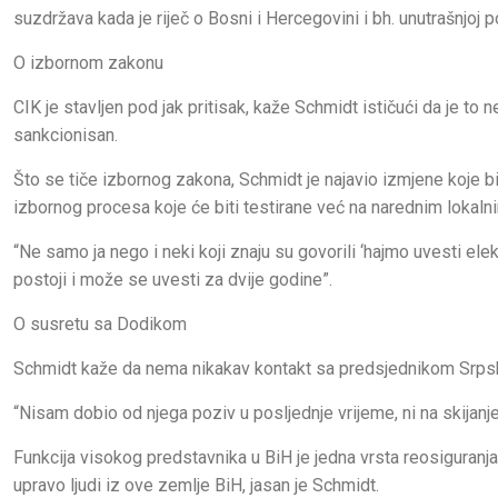
suzdržava kada je riječ o Bosni i Hercegovini i bh. unutrašnjoj pol
O izbornom zakonu
CIK je stavljen pod jak pritisak, kaže Schmidt ističući da je to 
sankcionisan.
Što se tiče izbornog zakona, Schmidt je najavio izmjene koje b
izbornog procesa koje će biti testirane već na narednim lokaln
“Ne samo ja nego i neki koji znaju su govorili ‘hajmo uvesti el
postoji i može se uvesti za dvije godine”.
O susretu sa Dodikom
Schmidt kaže da nema nikakav kontakt sa predsjednikom Srp
“Nisam dobio od njega poziv u posljednje vrijeme, ni na skijanje
Funkcija visokog predstavnika u BiH je jedna vrsta reosiguranj
upravo ljudi iz ove zemlje BiH, jasan je Schmidt.