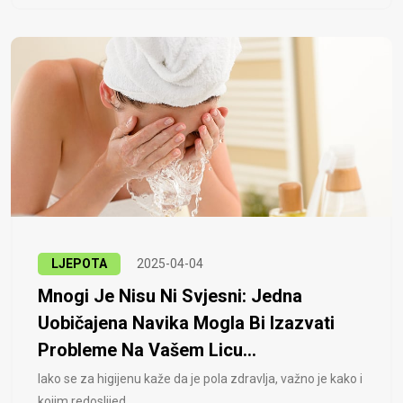
LJEPOTA
2025-04-04
Mnogi Je Nisu Ni Svjesni: Jedna
Uobičajena Navika Mogla Bi Izazvati
Probleme Na Vašem Licu...
Iako se za higijenu kaže da je pola zdravlja, važno je kako i
kojim redoslijed..