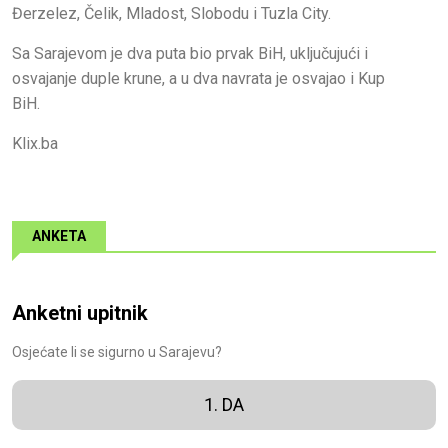
Đerzelez, Čelik, Mladost, Slobodu i Tuzla City.
Sa Sarajevom je dva puta bio prvak BiH, uključujući i
osvajanje duple krune, a u dva navrata je osvajao i Kup
BiH.
Klix.ba
ANKETA
Anketni upitnik
Osjećate li se sigurno u Sarajevu?
1. DA