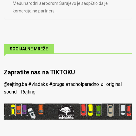
Međunarodni aerodrom Sarajevo je saopštio da je
komercijalno partners..
SOCIJALNE MREŽE
Zapratite nas na TIKTOKU
@rejting.ba
#vladaks
#pruga
#radnoiparadno
♬ original
sound - Rejting