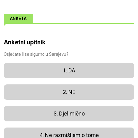
ANKETA
Anketni upitnik
Osjećate li se sigurno u Sarajevu?
1. DA
2. NE
3. Djelimično
4. Ne razmišljam o tome