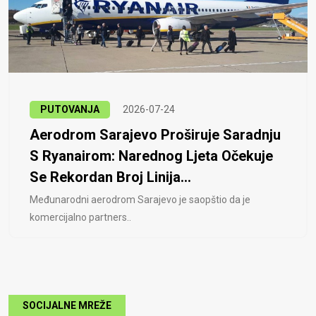
PUTOVANJA
2026-07-24
Aerodrom Sarajevo Proširuje Saradnju
S Ryanairom: Narednog Ljeta Očekuje
Se Rekordan Broj Linija...
Međunarodni aerodrom Sarajevo je saopštio da je
komercijalno partners..
SOCIJALNE MREŽE