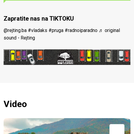
Zapratite nas na TIKTOKU
@rejting.ba
#vladaks
#pruga
#radnoiparadno
♬ original
sound - Rejting
Video