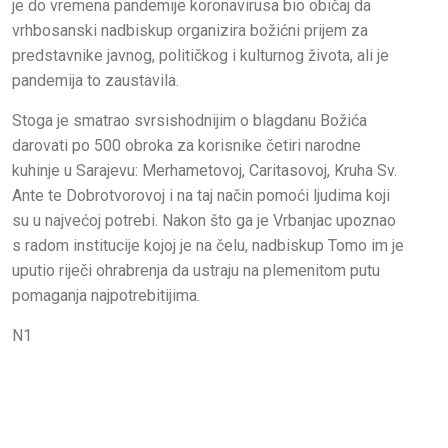
je do vremena pandemije koronavirusa bio običaj da
vrhbosanski nadbiskup organizira božićni prijem za
predstavnike javnog, političkog i kulturnog života, ali je
pandemija to zaustavila.
Stoga je smatrao svrsishodnijim o blagdanu Božića
darovati po 500 obroka za korisnike četiri narodne
kuhinje u Sarajevu: Merhametovoj, Caritasovoj, Kruha Sv.
Ante te Dobrotvorovoj i na taj način pomoći ljudima koji
su u najvećoj potrebi. Nakon što ga je Vrbanjac upoznao
s radom institucije kojoj je na čelu, nadbiskup Tomo im je
uputio riječi ohrabrenja da ustraju na plemenitom putu
pomaganja najpotrebitijima.
N1