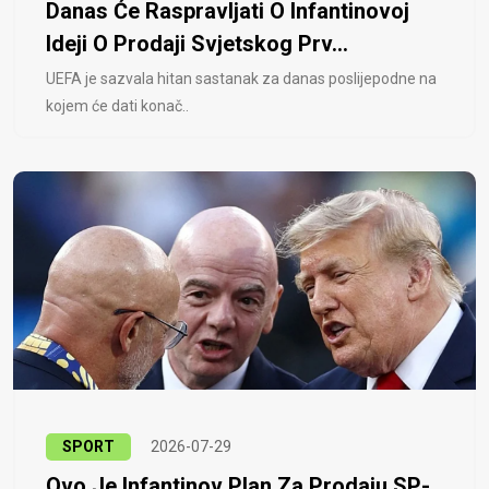
Danas Će Raspravljati O Infantinovoj
Ideji O Prodaji Svjetskog Prv...
UEFA je sazvala hitan sastanak za danas poslijepodne na
kojem će dati konač..
SPORT
2026-07-29
Ovo Je Infantinov Plan Za Prodaju SP-