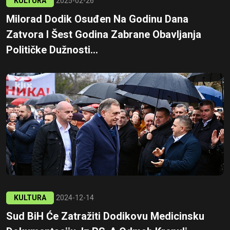
KULTURA
2025-02-26
Milorad Dodik Osuđen Na Godinu Dana
Zatvora I Šest Godina Zabrane Obavljanja
Političke Dužnosti...
KULTURA
2024-12-14
Sud BiH Će Zatražiti Dodikovu Medicinsku