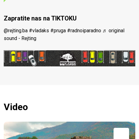
Zapratite nas na TIKTOKU
@rejting.ba
#vladaks
#pruga
#radnoiparadno
♬ original
sound - Rejting
Video