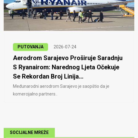
PUTOVANJA
2026-07-24
Aerodrom Sarajevo Proširuje Saradnju
S Ryanairom: Narednog Ljeta Očekuje
Se Rekordan Broj Linija...
Međunarodni aerodrom Sarajevo je saopštio da je
komercijalno partners..
SOCIJALNE MREŽE