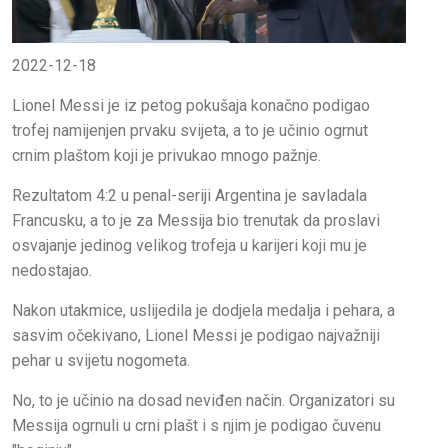
2022-12-18
Lionel Messi je iz petog pokušaja konačno podigao
trofej namijenjen prvaku svijeta, a to je učinio ogrnut
crnim plaštom koji je privukao mnogo pažnje.
Rezultatom 4:2 u penal-seriji Argentina je savladala
Francusku, a to je za Messija bio trenutak da proslavi
osvajanje jedinog velikog trofeja u karijeri koji mu je
nedostajao.
Nakon utakmice, uslijedila je dodjela medalja i pehara, a
sasvim očekivano, Lionel Messi je podigao najvažniji
pehar u svijetu nogometa.
No, to je učinio na dosad neviđen način. Organizatori su
Messija ogrnuli u crni plašt i s njim je podigao čuvenu