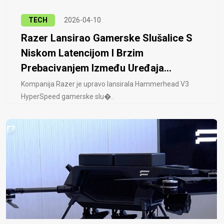
TECH
2026-04-10
Razer Lansirao Gamerske Slušalice S
Niskom Latencijom I Brzim
Prebacivanjem Između Uređaja...
Kompanija Razer je upravo lansirala Hammerhead V3
HyperSpeed ​​gamerske slu�..