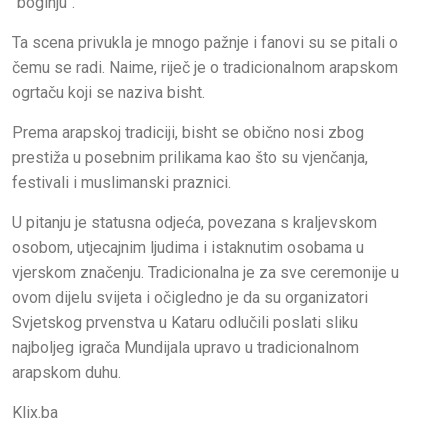
"boginju".
Ta scena privukla je mnogo pažnje i fanovi su se pitali o
čemu se radi. Naime, riječ je o tradicionalnom arapskom
ogrtaču koji se naziva bisht.
Prema arapskoj tradiciji, bisht se obično nosi zbog
prestiža u posebnim prilikama kao što su vjenčanja,
festivali i muslimanski praznici.
U pitanju je statusna odjeća, povezana s kraljevskom
osobom, utjecajnim ljudima i istaknutim osobama u
vjerskom značenju. Tradicionalna je za sve ceremonije u
ovom dijelu svijeta i očigledno je da su organizatori
Svjetskog prvenstva u Kataru odlučili poslati sliku
najboljeg igrača Mundijala upravo u tradicionalnom
arapskom duhu.
Klix.ba