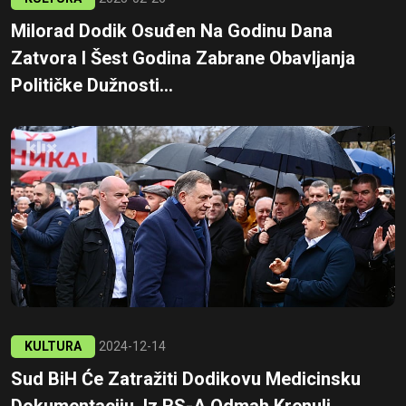
Milorad Dodik Osuđen Na Godinu Dana
Zatvora I Šest Godina Zabrane Obavljanja
Političke Dužnosti...
KULTURA
2024-12-14
Sud BiH Će Zatražiti Dodikovu Medicinsku
Dokumentaciju, Iz RS-A Odmah Krenuli