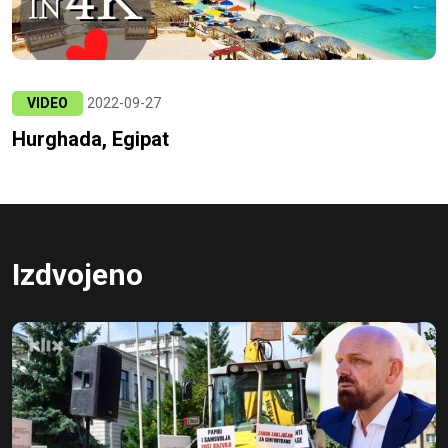
VIDEO
2022-09-27
Hurghada, Egipat
Izdvojeno