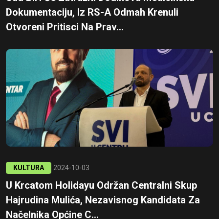
Dokumentaciju, Iz RS-A Odmah Krenuli
Otvoreni Pritisci Na Prav...
KULTURA
2024-10-03
U Krcatom Holidayu Održan Centralni Skup
Hajrudina Mulića, Nezavisnog Kandidata Za
Načelnika Općine C...