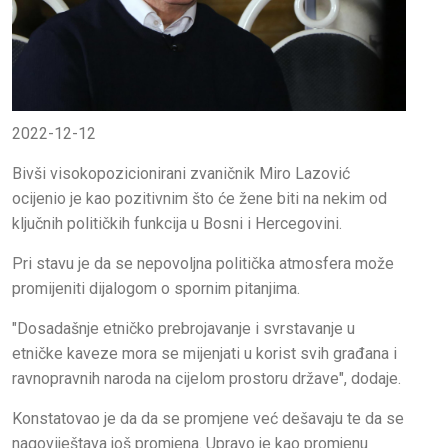
2022-12-12
Bivši visokopozicionirani zvaničnik Miro Lazović
ocijenio je kao pozitivnim što će žene biti na nekim od
ključnih političkih funkcija u Bosni i Hercegovini.
Pri stavu je da se nepovoljna politička atmosfera može
promijeniti dijalogom o spornim pitanjima.
"Dosadašnje etničko prebrojavanje i svrstavanje u
etničke kaveze mora se mijenjati u korist svih građana i
ravnopravnih naroda na cijelom prostoru države", dodaje.
Konstatovao je da da se promjene već dešavaju te da se
nagoviještava još promjena. Upravo je kao promjenu