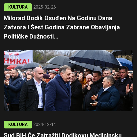
KULTURA
2025-02-26
Milorad Dodik Osuđen Na Godinu Dana
Zatvora I Šest Godina Zabrane Obavljanja
Političke Dužnosti...
KULTURA
2024-12-14
Sud BiH Će Zatražiti Dodikovu Medicinsku