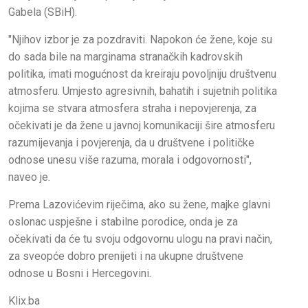
Gabela (SBiH).
"Njihov izbor je za pozdraviti. Napokon će žene, koje su
do sada bile na marginama stranačkih kadrovskih
politika, imati mogućnost da kreiraju povoljniju društvenu
atmosferu. Umjesto agresivnih, bahatih i sujetnih politika
kojima se stvara atmosfera straha i nepovjerenja, za
očekivati je da žene u javnoj komunikaciji šire atmosferu
razumijevanja i povjerenja, da u društvene i političke
odnose unesu više razuma, morala i odgovornosti",
naveo je.
Prema Lazovićevim riječima, ako su žene, majke glavni
oslonac uspješne i stabilne porodice, onda je za
očekivati da će tu svoju odgovornu ulogu na pravi način,
za sveopće dobro prenijeti i na ukupne društvene
odnose u Bosni i Hercegovini.
Klix.ba