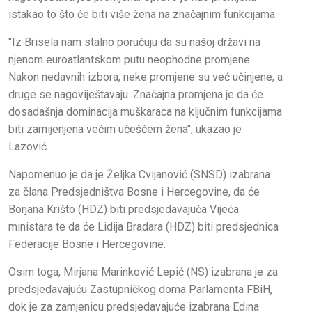
istakao to što će biti više žena na značajnim funkcijama.
"Iz Brisela nam stalno poručuju da su našoj državi na
njenom euroatlantskom putu neophodne promjene.
Nakon nedavnih izbora, neke promjene su već učinjene, a
druge se nagoviještavaju. Značajna promjena je da će
dosadašnja dominacija muškaraca na ključnim funkcijama
biti zamijenjena većim učešćem žena", ukazao je
Lazović.
Napomenuo je da je Željka Cvijanović (SNSD) izabrana
za člana Predsjedništva Bosne i Hercegovine, da će
Borjana Krišto (HDZ) biti predsjedavajuća Vijeća
ministara te da će Lidija Bradara (HDZ) biti predsjednica
Federacije Bosne i Hercegovine.
Osim toga, Mirjana Marinković Lepić (NS) izabrana je za
predsjedavajuću Zastupničkog doma Parlamenta FBiH,
dok je za zamjenicu predsjedavajuće izabrana Edina