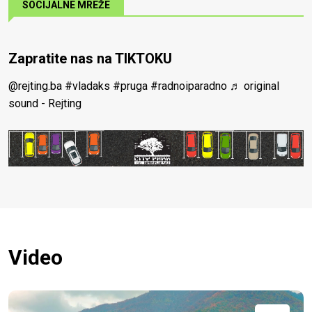
SOCIJALNE MREŽE
Zapratite nas na TIKTOKU
@rejting.ba
#vladaks
#pruga
#radnoiparadno
♬ original
sound - Rejting
Video