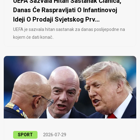
UEFA Sazvala Hitan Sastanak Članica,
Danas Će Raspravljati O Infantinovoj
Ideji O Prodaji Svjetskog Prv...
UEFA je sazvala hitan sastanak za danas poslijepodne na
kojem će dati konač..
SPORT
2026-07-29