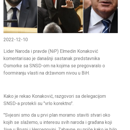
2022-12-10
Lider Naroda i pravde (NiP) Elmedin Konaković
komentarisao je današnji sastanak predstavnika
Osmorke sa SNSD-om na kojima se pregovaralo o
foormiranju vlasti na državnom nivou u BiH.
Kako je rekao Konaković, razgovori sa delegacijom
SNSD-a protekli su "vrlo korektno".
"Svjesni smo da u prvi plan moramo staviti stvari oko
kojih se slažemo, u interesu svih naroda i građana koji
žive u Bosni i Hercegovini. Zabavne su priče kako je bilo