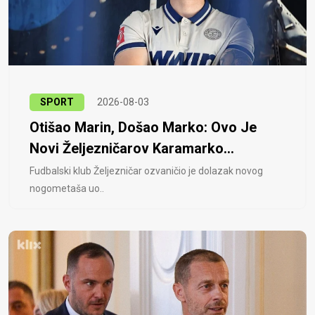
SPORT
2026-08-03
Otišao Marin, Došao Marko: Ovo Je
Novi Željezničarov Karamarko...
Fudbalski klub Željezničar ozvaničio je dolazak novog
nogometaša uo..