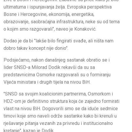
ultimatuma i ispunjavanja želja. Evropska perspektiva
Bosne i Hercegovine, ekonomija, energetika,
obrazovanje, saobraćajna infrastruktura, neke su od tema
o kojim smo razgovarali", naveo je Konaković.
Dodao je da bi "lakše bilo fingirati svađe, ali ništa nam
dobro takav koncept nije donio".
Podsjećamo, nakon današnjeg sastanak obratio se i
lider SNSD-a Milorad Dodik rekavši da su sa
predstavnicima Osmorke razgovarali su o formiranju
Vijeća ministara i drugih tijela na nivou BiH.
"SNSD sa svojim koalicionim partnerima, Osmorkom i
HDZ-om je definitivno struktura koja će zajedno formirati
vlast na nivou BiH. Dogovorili smo se da iduće sedmice
timovi koje smo naveli održe sastanke kako bi krenuli u
rješavanje pitanja vezanih za privredu i institucionalno
kretanje", kazao je Dodik