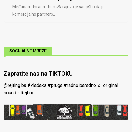
Međunarodni aerodrom Sarajevo je saopštio da je
komercijalno partners..
SOCIJALNE MREŽE
Zapratite nas na TIKTOKU
@rejting.ba
#vladaks
#pruga
#radnoiparadno
♬ original
sound - Rejting