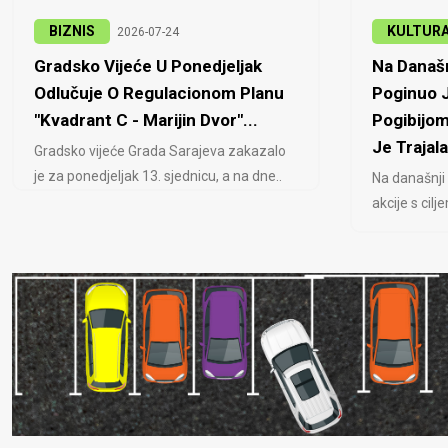
BIZNIS
KULTUR
2026-07-24
Gradsko Vijeće U Ponedjeljak
Na Današn
Odlučuje O Regulacionom Planu
Poginuo J
"Kvadrant C - Marijin Dvor"...
Pogibijom
Je Trajala
Gradsko vijeće Grada Sarajeva zakazalo
je za ponedjeljak 13. sjednicu, a na dne..
Na današnji
akcije s cil