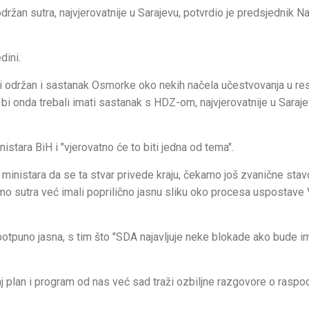
žan sutra, najvjerovatnije u Sarajevu, potvrdio je predsjednik Na
dini.
ti održan i sastanak Osmorke oko nekih načela učestvovanja u re
 bi onda trebali imati sastanak s HDZ-om, najvjerovatnije u Saraje
stara BiH i "vjerovatno će to biti jedna od tema".
e ministara da se ta stvar privede kraju, čekamo još zvanične st
mo sutra već imali poprilično jasnu sliku oko procesa uspostave 
a potpuno jasna, s tim što "SDA najavljuje neke blokade ako bude i
j plan i program od nas već sad traži ozbiljne razgovore o raspod