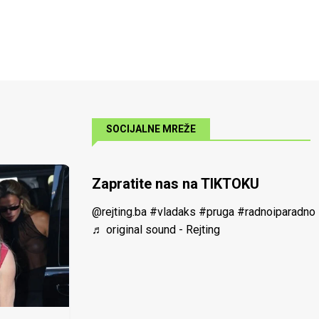
SOCIJALNE MREŽE
Zapratite nas na TIKTOKU
@rejting.ba
#vladaks
#pruga
#radnoiparadno
♬ original sound - Rejting