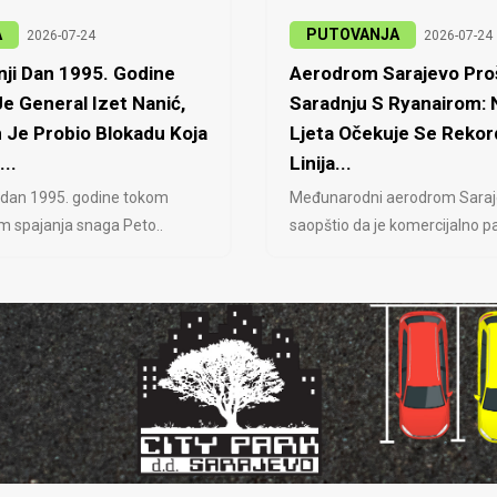
A
PUTOVANJA
2026-07-24
2026-07-24
ji Dan 1995. Godine
Aerodrom Sarajevo Proš
e General Izet Nanić,
Saradnju S Ryanairom:
 Je Probio Blokadu Koja
Ljeta Očekuje Se Rekor
...
Linija...
 dan 1995. godine tokom
Međunarodni aerodrom Saraj
jem spajanja snaga Peto..
saopštio da je komercijalno pa