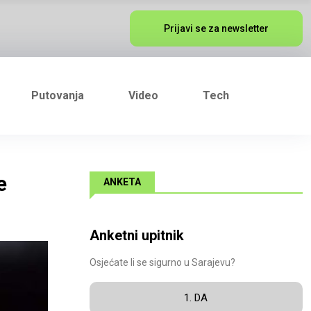
Prijavi se za newsletter
Putovanja
Video
Tech
e
ANKETA
Anketni upitnik
Osjećate li se sigurno u Sarajevu?
1. DA