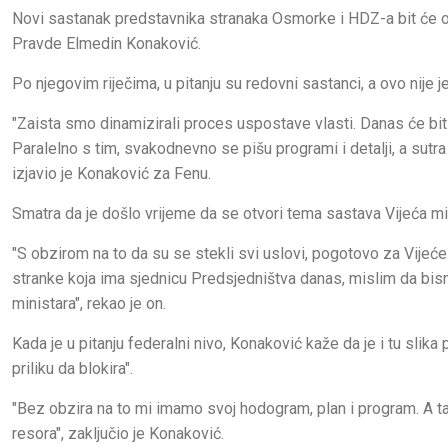
Novi sastanak predstavnika stranaka Osmorke i HDZ-a bit će odr
Pravde Elmedin Konaković.
Po njegovim riječima, u pitanju su redovni sastanci, a ovo nije je
"Zaista smo dinamizirali proces uspostave vlasti. Danas će bi
Paralelno s tim, svakodnevno se pišu programi i detalji, a sutra
izjavio je Konaković za Fenu.
Smatra da je došlo vrijeme da se otvori tema sastava Vijeća mini
"S obzirom na to da su se stekli svi uslovi, pogotovo za Vijeć
stranke koja ima sjednicu Predsjedništva danas, mislim da bis
ministara", rekao je on.
Kada je u pitanju federalni nivo, Konaković kaže da je i tu slik
priliku da blokira".
"Bez obzira na to mi imamo svoj hodogram, plan i program. A ta
resora", zaključio je Konaković.