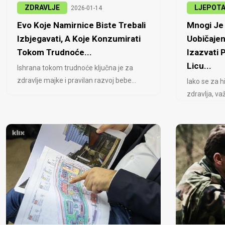
ZDRAVLJE
LJEPOT
2026-01-14
Evo Koje Namirnice Biste Trebali
Mnogi Je 
Izbjegavati, A Koje Konzumirati
Uobičajen
Tokom Trudnoće...
Izazvati
Licu...
Ishrana tokom trudnoće ključna je za
zdravlje majke i pravilan razvoj bebe...
Iako se za h
zdravlja, važ