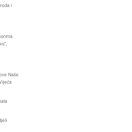
roda i
sorima.
vu",
avove Naše
Vijeća
mala
jeli