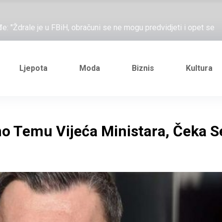
ažove, što me ne uhapsiš?"; "Prošetajmo Beogradom, Novim
đe: "Ždrale je u FBiH, obračuni se ne mogu predvidjeti i opet se
e novi Željezničarov Karamarko
nuo je general Izet Nanić, pogibijom je probio blokadu koja je
Ljepota
Moda
Biznis
Kultura
ažove, što me ne uhapsiš?"; "Prošetajmo Beogradom, Novim
đe: "Ždrale je u FBiH, obračuni se ne mogu predvidjeti i opet se
 Temu Vijeća Ministara, Čeka S
e novi Željezničarov Karamarko