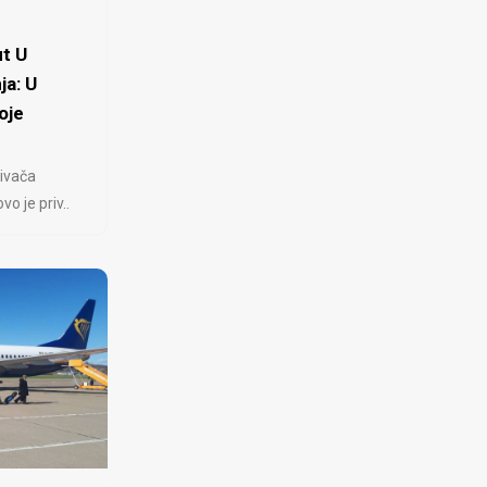
t U
ja: U
oje
ivača
 je priv..