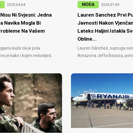
A
MODA
2025-04-04
2025-07-09
Nisu Ni Svjesni: Jedna
Lauren Sanchez Prvi Pu
a Navika Mogla Bi
Javnosti Nakon Vjenčan
 Probleme Na Vašem
Lateks Haljini Istakla Sv
Obline...
igijenu kaže da je pola
Lauren Sánchez, supruga osn
no je kako i kojim redoslijed..
Amazona Jeffa Bezosa, ponovo