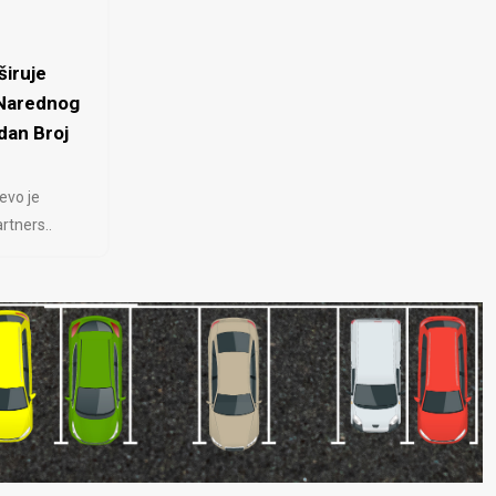
iruje
 Narednog
dan Broj
evo je
rtners..