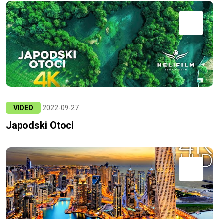
VIDEO
2022-09-27
Japodski Otoci