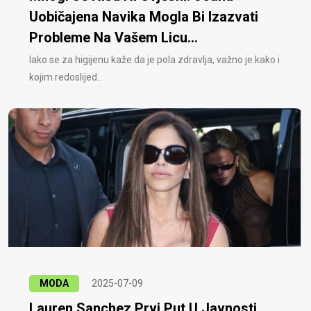
Uobičajena Navika Mogla Bi Izazvati
Probleme Na Vašem Licu...
Iako se za higijenu kaže da je pola zdravlja, važno je kako i
kojim redoslijed..
MODA
2025-07-09
Lauren Sanchez Prvi Put U Javnosti