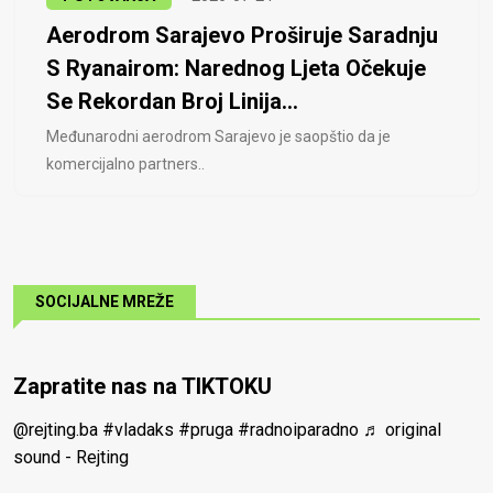
Aerodrom Sarajevo Proširuje Saradnju
S Ryanairom: Narednog Ljeta Očekuje
Se Rekordan Broj Linija...
Međunarodni aerodrom Sarajevo je saopštio da je
komercijalno partners..
SOCIJALNE MREŽE
Zapratite nas na TIKTOKU
@rejting.ba
#vladaks
#pruga
#radnoiparadno
♬ original
sound - Rejting