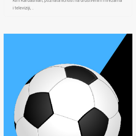
Kim Kardashian, poznata ličnost na društvenim mrežama
i televiziji, ..