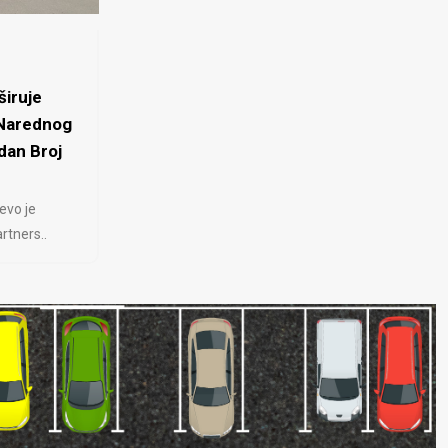
iruje
 Narednog
dan Broj
evo je
rtners..