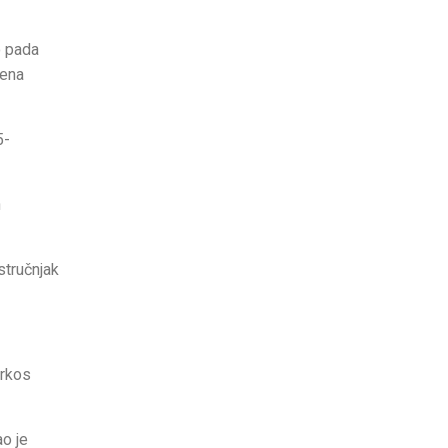
o pada
vena
5-
h
stručnjak
prkos
o je