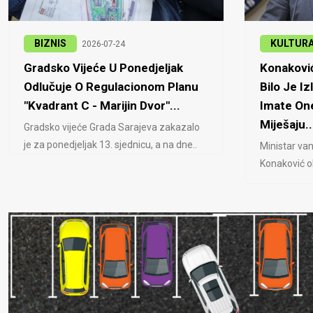
BIZNIS
KULTUR
2026-07-24
Gradsko Vijeće U Ponedjeljak
Konaković
Odlučuje O Regulacionom Planu
Bilo Je Iz
"Kvadrant C - Marijin Dvor"...
Imate One
Miješaju..
Gradsko vijeće Grada Sarajeva zakazalo
je za ponedjeljak 13. sjednicu, a na dne..
Ministar van
Konaković ob