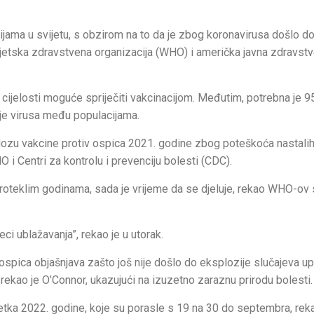
ijama u svijetu, s obzirom na to da je zbog koronavirusa došlo d
 Svjetska zdravstvena organizacija (WHO) i američka javna zdravst
u cijelosti moguće spriječiti vakcinacijom. Međutim, potrebna je 9
nje virusa među populacijama.
dozu vakcine protiv ospica 2021. godine zbog poteškoća nastali
i Centri za kontrolu i prevenciju bolesti (CDC).
 proteklim godinama, sada je vrijeme da se djeluje, rekao WHO-ov 
ci ublažavanja”, rekao je u utorak.
 ospica objašnjava zašto još nije došlo do eksplozije slučajeva u
, rekao je O’Connor, ukazujući na izuzetno zaraznu prirodu bolesti.
etka 2022. godine, koje su porasle s 19 na 30 do septembra, reka