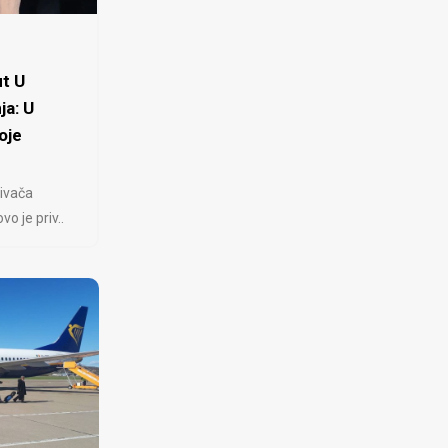
t U
ja: U
oje
ivača
 je priv..