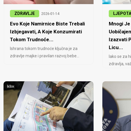
ZDRAVLJE
LJEPOT
2026-01-14
Evo Koje Namirnice Biste Trebali
Mnogi Je 
Izbjegavati, A Koje Konzumirati
Uobičajen
Tokom Trudnoće...
Izazvati
Licu...
Ishrana tokom trudnoće ključna je za
zdravlje majke i pravilan razvoj bebe...
Iako se za h
zdravlja, važ