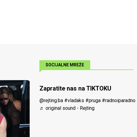
SOCIJALNE MREŽE
Zapratite nas na TIKTOKU
@rejting.ba
#vladaks
#pruga
#radnoiparadno
♬ original sound - Rejting