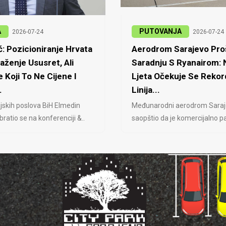
A
PUTOVANJA
2026-07-24
2026-07-24
: Pozicioniranje Hrvata
Aerodrom Sarajevo Proš
laženje Ususret, Ali
Saradnju S Ryanairom:
 Koji To Ne Cijene I
Ljeta Očekuje Se Rekor
.
Linija...
jskih poslova BiH Elmedin
Međunarodni aerodrom Saraj
ratio se na konferenciji &..
saopštio da je komercijalno pa