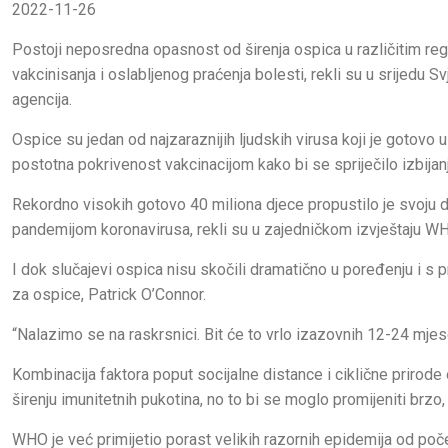
2022-11-26
Postoji neposredna opasnost od širenja ospica u različitim reg
vakcinisanja i oslabljenog praćenja bolesti, rekli su u srijedu
agencija.
Ospice su jedan od najzaraznijih ljudskih virusa koji je gotovo 
postotna pokrivenost vakcinacijom kako bi se spriječilo izbija
Rekordno visokih gotovo 40 miliona djece propustilo je svoju 
pandemijom koronavirusa, rekli su u zajedničkom izvještaju WHO 
I dok slučajevi ospica nisu skočili dramatično u poređenju i s
za ospice, Patrick O’Connor.
“Nalazimo se na raskrsnici. Bit će to vrlo izazovnih 12-24 mjese
Kombinacija faktora poput socijalne distance i ciklične prirode
širenju imunitetnih pukotina, no to bi se moglo promijeniti brzo
WHO je već primijetio porast velikih razornih epidemija od poč