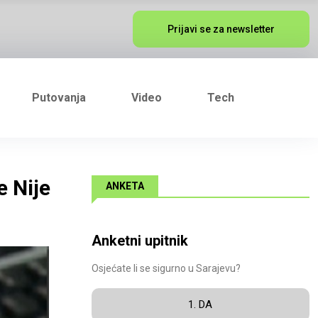
Prijavi se za newsletter
Putovanja
Video
Tech
e Nije
ANKETA
Anketni upitnik
Osjećate li se sigurno u Sarajevu?
1. DA