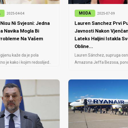
A
MODA
2025-04-04
2025-07-09
Nisu Ni Svjesni: Jedna
Lauren Sanchez Prvi Pu
a Navika Mogla Bi
Javnosti Nakon Vjenčan
 Probleme Na Vašem
Lateks Haljini Istakla Sv
Obline...
igijenu kaže da je pola
Lauren Sánchez, supruga osn
no je kako i kojim redoslijed..
Amazona Jeffa Bezosa, ponovo