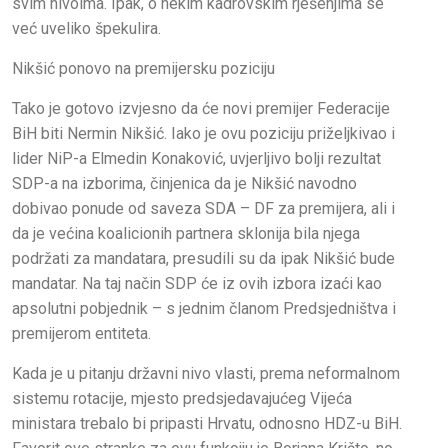
svim nivoima. Ipak, o nekim kadrovskim rješenjima se
već uveliko špekulira.
Nikšić ponovo na premijersku poziciju
Tako je gotovo izvjesno da će novi premijer Federacije
BiH biti Nermin Nikšić. Iako je ovu poziciju priželjkivao i
lider NiP-a Elmedin Konaković, uvjerljivo bolji rezultat
SDP-a na izborima, činjenica da je Nikšić navodno
dobivao ponude od saveza SDA – DF za premijera, ali i
da je većina koalicionih partnera sklonija bila njega
podržati za mandatara, presudili su da ipak Nikšić bude
mandatar. Na taj način SDP će iz ovih izbora izaći kao
apsolutni pobjednik – s jednim članom Predsjedništva i
premijerom entiteta.
Kada je u pitanju državni nivo vlasti, prema neformalnom
sistemu rotacije, mjesto predsjedavajućeg Vijeća
ministara trebalo bi pripasti Hrvatu, odnosno HDZ-u BiH.