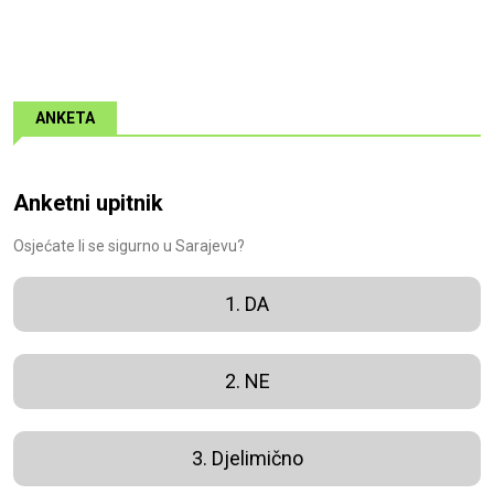
ANKETA
Anketni upitnik
Osjećate li se sigurno u Sarajevu?
1. DA
2. NE
3. Djelimično