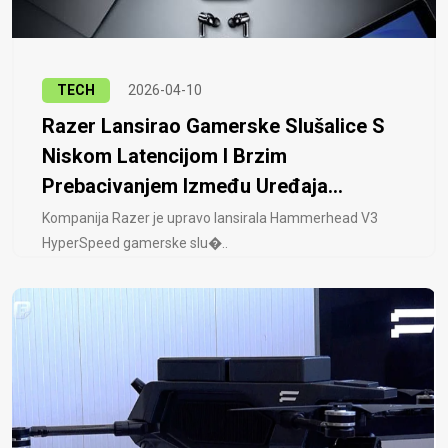
TECH
2026-04-10
Razer Lansirao Gamerske Slušalice S
Niskom Latencijom I Brzim
Prebacivanjem Između Uređaja...
Kompanija Razer je upravo lansirala Hammerhead V3
HyperSpeed ​​gamerske slu�..