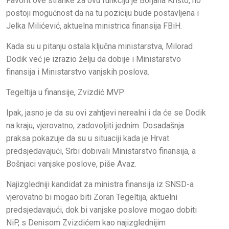
Favorit ove stranke za ovu funkciju je Borjana Krišto, no
postoji mogućnost da na tu poziciju bude postavljena i
Jelka Milićević, aktuelna ministrica finansija FBiH.
Kada su u pitanju ostala ključna ministarstva, Milorad
Dodik već je izrazio želju da dobije i Ministarstvo
finansija i Ministarstvo vanjskih poslova.
Tegeltija u finansije, Zvizdić MVP
Ipak, jasno je da su ovi zahtjevi nerealni i da će se Dodik
na kraju, vjerovatno, zadovoljiti jednim. Dosadašnja
praksa pokazuje da su u situaciji kada je Hrvat
predsjedavajući, Srbi dobivali Ministarstvo finansija, a
Bošnjaci vanjske poslove, piše Avaz.
Najizgledniji kandidat za ministra finansija iz SNSD-a
vjerovatno bi mogao biti Zoran Tegeltija, aktuelni
predsjedavajući, dok bi vanjske poslove mogao dobiti
NiP, s Denisom Zvizdićem kao najizglednijim