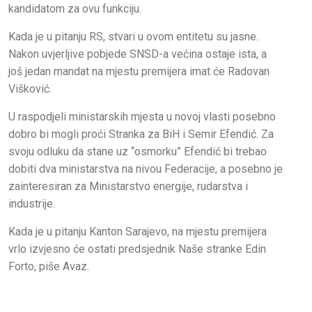
kandidatom za ovu funkciju.
Kada je u pitanju RS, stvari u ovom entitetu su jasne.
Nakon uvjerljive pobjede SNSD-a većina ostaje ista, a
još jedan mandat na mjestu premijera imat će Radovan
Višković.
U raspodjeli ministarskih mjesta u novoj vlasti posebno
dobro bi mogli proći Stranka za BiH i Semir Efendić. Za
svoju odluku da stane uz “osmorku” Efendić bi trebao
dobiti dva ministarstva na nivou Federacije, a posebno je
zainteresiran za Ministarstvo energije, rudarstva i
industrije.
Kada je u pitanju Kanton Sarajevo, na mjestu premijera
vrlo izvjesno će ostati predsjednik Naše stranke Edin
Forto, piše Avaz.