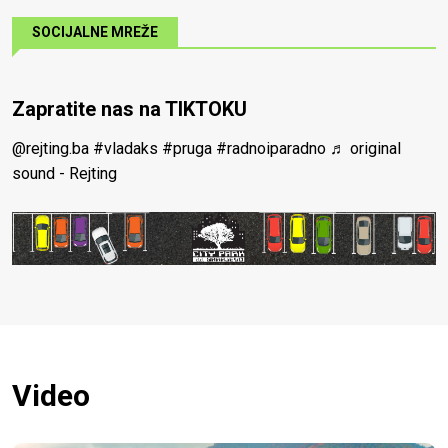
SOCIJALNE MREŽE
Zapratite nas na TIKTOKU
@rejting.ba
#vladaks
#pruga
#radnoiparadno
♬ original
sound - Rejting
Video