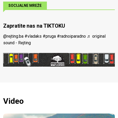
SOCIJALNE MREŽE
Zapratite nas na TIKTOKU
@rejting.ba
#vladaks
#pruga
#radnoiparadno
♬ original
sound - Rejting
Video