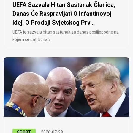
UEFA Sazvala Hitan Sastanak Članica,
Danas Će Raspravljati O Infantinovoj
Ideji O Prodaji Svjetskog Prv...
UEFA je sazvala hitan sastanak za danas poslijepodne na
kojem će dati konač..
SPORT
2026-07-29