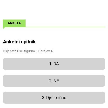
ANKETA
Anketni upitnik
Osjećate li se sigurno u Sarajevu?
1. DA
2. NE
3. Djelimično