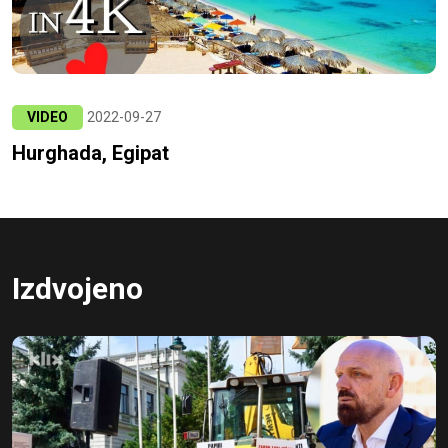
VIDEO
2022-09-27
Hurghada, Egipat
Izdvojeno