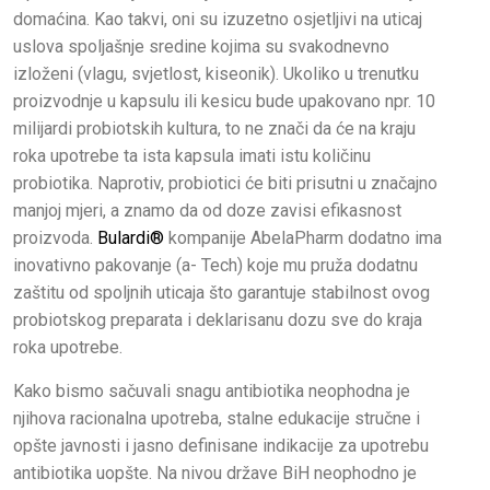
domaćina. Kao takvi, oni su izuzetno osjetljivi na uticaj
uslova spoljašnje sredine kojima su svakodnevno
izloženi (vlagu, svjetlost, kiseonik). Ukoliko u trenutku
proizvodnje u kapsulu ili kesicu bude upakovano npr. 10
milijardi probiotskih kultura, to ne znači da će na kraju
roka upotrebe ta ista kapsula imati istu količinu
probiotika. Naprotiv, probiotici će biti prisutni u značajno
manjoj mjeri, a znamo da od doze zavisi efikasnost
proizvoda.
Bulardi®
kompanije AbelaPharm dodatno ima
inovativno pakovanje (a- Tech) koje mu pruža dodatnu
zaštitu od spoljnih uticaja što garantuje stabilnost ovog
probiotskog preparata i deklarisanu dozu sve do kraja
roka upotrebe.
Kako bismo sačuvali snagu antibiotika neophodna je
njihova racionalna upotreba, stalne edukacije stručne i
opšte javnosti i jasno definisane indikacije za upotrebu
antibiotika uopšte. Na nivou države BiH neophodno je