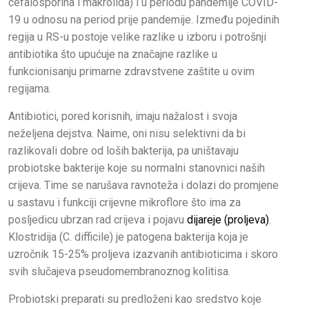
cefalosporina i makrolida) i u periodu pandemije COVID-
19 u odnosu na period prije pandemije. Između pojedinih
regija u RS-u postoje velike razlike u izboru i potrošnji
antibiotika što upućuje na značajne razlike u
funkcionisanju primarne zdravstvene zaštite u ovim
regijama.
Antibiotici, pored korisnih, imaju nažalost i svoja
neželjena dejstva. Naime, oni nisu selektivni da bi
razlikovali dobre od loših bakterija, pa uništavaju
probiotske bakterije koje su normalni stanovnici naših
crijeva. Time se narušava ravnoteža i dolazi do promjene
u sastavu i funkciji crijevne mikroflore što ima za
posljedicu ubrzan rad crijeva i pojavu
dijareje (proljeva)
.
Klostridija (C. difficile) je patogena bakterija koja je
uzročnik 15-25% proljeva izazvanih antibioticima i skoro
svih slučajeva pseudomembranoznog kolitisa.
Probiotski preparati su predloženi kao sredstvo koje