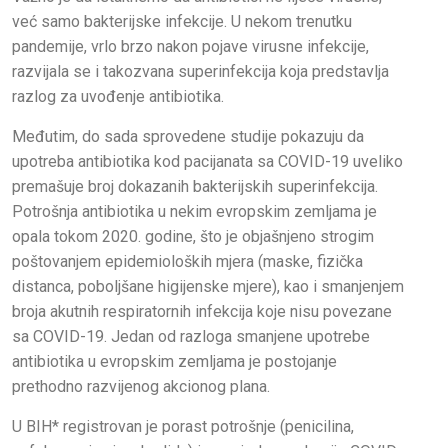
već samo bakterijske infekcije. U nekom trenutku
pandemije, vrlo brzo nakon pojave virusne infekcije,
razvijala se i takozvana superinfekcija koja predstavlja
razlog za uvođenje antibiotika.
Međutim, do sada sprovedene studije pokazuju da
upotreba antibiotika kod pacijanata sa COVID-19 uveliko
premašuje broj dokazanih bakterijskih superinfekcija.
Potrošnja antibiotika u nekim evropskim zemljama je
opala tokom 2020. godine, što je objašnjeno strogim
poštovanjem epidemioloških mjera (maske, fizička
distanca, poboljšane higijenske mjere), kao i smanjenjem
broja akutnih respiratornih infekcija koje nisu povezane
sa COVID-19. Jedan od razloga smanjene upotrebe
antibiotika u evropskim zemljama je postojanje
prethodno razvijenog akcionog plana.
U BIH* registrovan je porast potrošnje (penicilina,