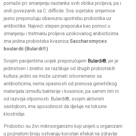
pomaže pri smanjenju nastanka svih oblika proljeva, pa i
onih povezanih sa C. difficile. Sve svjetske smjernice
jasno preporučuju obaveznu upotrebu probiotika uz
antibiotike. Najveći stepen preporuka kao pomoć u
smanjenju i tretmanu proljeva uzokovanog anibioticima
ima jedina probiotska kvasnica
Saccharomyces
boulardii (Bulardi®)
.
Svojim pacijentima uvijek preporučujem
Bulardi®
, jer je
jedinstven i znatno se razlikuje od drugih probiotskih
kultura: jedini se može uzimati istovremeno sa
antibioticima, nema opasnosti od prenosa genetičkog
materijala između bakterije i kvasnice, pa samim tim ni
od razvoja otpornosti. Bulardi®, svojim aktivnim
sastojkom, ima sposobnost da djeluje na toksine
klostridije.
Probiotici su živi mikroorganizmi koji unijeti u organizam
u poznatom broju ostvaruju koristan efekat na zdravlje