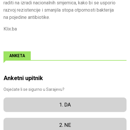
raditi na izradi nacionalnih smjernica, kako bi se usporio
razvoj rezistencije i smanjila stopa otpornosti bakterija
na pojedine antibiotike.
Klix.ba
ANKETA
Anketni upitnik
Osjećate li se sigurno u Sarajevu?
1. DA
2. NE