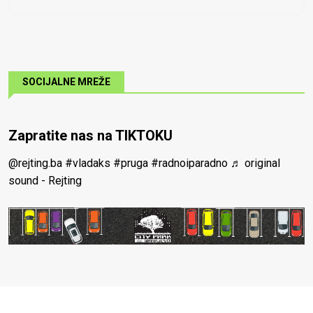
SOCIJALNE MREŽE
Zapratite nas na TIKTOKU
@rejting.ba
#vladaks
#pruga
#radnoiparadno
♬ original
sound - Rejting