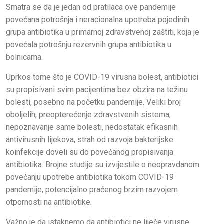
Smatra se da je jedan od pratilaca ove pandemije
povećana potrošnja i neracionalna upotreba pojedinih
grupa antibiotika u primarnoj zdravstvenoj zaštiti, koja je
povećala potrošnju rezervnih grupa antibiotika u
bolnicama.
Uprkos tome što je COVID-19 virusna bolest, antibiotici
su propisivani svim pacijentima bez obzira na težinu
bolesti, posebno na početku pandemije. Veliki broj
oboljelih, preopterećenje zdravstvenih sistema,
nepoznavanje same bolesti, nedostatak efikasnih
antivirusnih lijekova, strah od razvoja bakterijske
koinfekcije doveli su do povećanog propisivanja
antibiotika. Brojne studije su izvijestile o neopravdanom
povećanju upotrebe antibiotika tokom COVID-19
pandemije, potencijalno praćenog brzim razvojem
otpornosti na antibiotike.
Važno je da istaknemo da antibiotici ne liječe virusne,