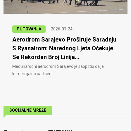
PUTOVANJA
2026-07-24
Aerodrom Sarajevo Proširuje Saradnju
S Ryanairom: Narednog Ljeta Očekuje
Se Rekordan Broj Linija...
Međunarodni aerodrom Sarajevo je saopštio da je
komercijalno partners..
SOCIJALNE MREŽE