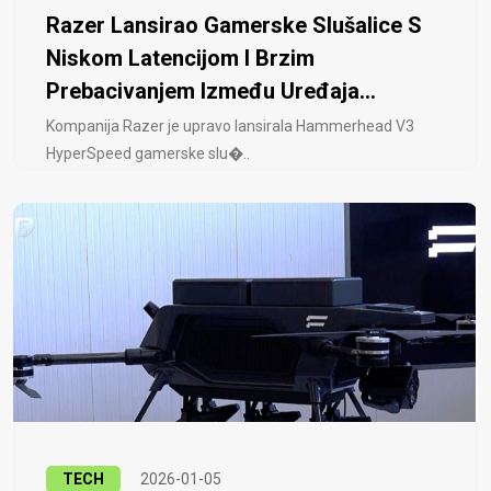
Razer Lansirao Gamerske Slušalice S
Niskom Latencijom I Brzim
Prebacivanjem Između Uređaja...
Kompanija Razer je upravo lansirala Hammerhead V3
HyperSpeed ​​gamerske slu�..
TECH
2026-01-05