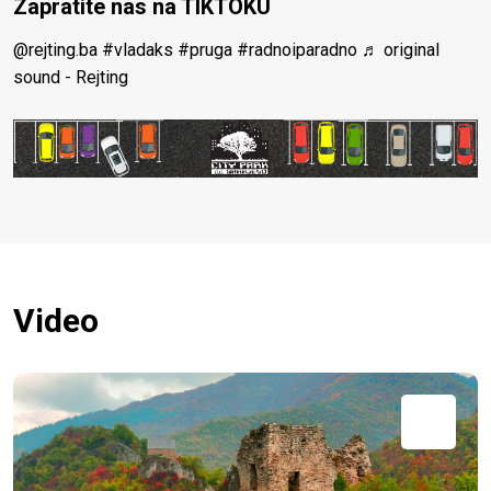
Zapratite nas na TIKTOKU
@rejting.ba
#vladaks
#pruga
#radnoiparadno
♬ original
sound - Rejting
Video