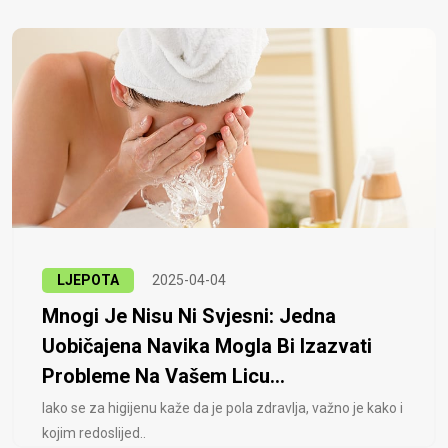
LJEPOTA
2025-04-04
Mnogi Je Nisu Ni Svjesni: Jedna
Uobičajena Navika Mogla Bi Izazvati
Probleme Na Vašem Licu...
Iako se za higijenu kaže da je pola zdravlja, važno je kako i
kojim redoslijed..