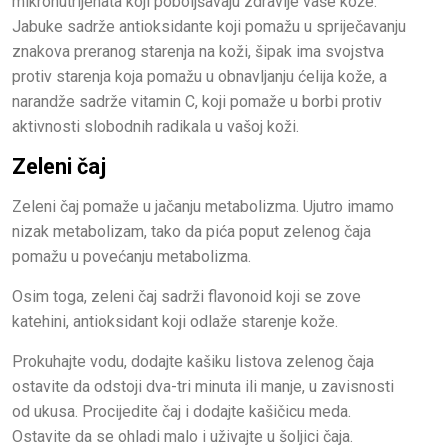
mikronutrijenata koji poboljšavaju zdravlje vaše kože.
Jabuke sadrže antioksidante koji pomažu u spriječavanju
znakova preranog starenja na koži, šipak ima svojstva
protiv starenja koja pomažu u obnavljanju ćelija kože, a
narandže sadrže vitamin C, koji pomaže u borbi protiv
aktivnosti slobodnih radikala u vašoj koži.
Zeleni čaj
Zeleni čaj pomaže u jačanju metabolizma. Ujutro imamo
nizak metabolizam, tako da pića poput zelenog čaja
pomažu u povećanju metabolizma.
Osim toga, zeleni čaj sadrži flavonoid koji se zove
katehini, antioksidant koji odlaže starenje kože.
Prokuhajte vodu, dodajte kašiku listova zelenog čaja
ostavite da odstoji dva-tri minuta ili manje, u zavisnosti
od ukusa. Procijedite čaj i dodajte kašičicu meda.
Ostavite da se ohladi malo i uživajte u šoljici čaja.