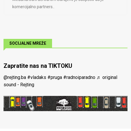
komercijalno partners..
SOCIJALNE MREŽE
Zapratite nas na TIKTOKU
@rejting.ba
#vladaks
#pruga
#radnoiparadno
♬ original
sound - Rejting