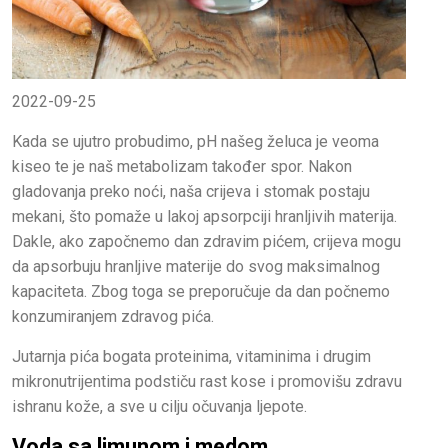
2022-09-25
Kada se ujutro probudimo, pH našeg želuca je veoma
kiseo te je naš metabolizam također spor. Nakon
gladovanja preko noći, naša crijeva i stomak postaju
mekani, što pomaže u lakoj apsorpciji hranljivih materija.
Dakle, ako započnemo dan zdravim pićem, crijeva mogu
da apsorbuju hranljive materije do svog maksimalnog
kapaciteta. Zbog toga se preporučuje da dan počnemo
konzumiranjem zdravog pića.
Jutarnja pića bogata proteinima, vitaminima i drugim
mikronutrijentima podstiču rast kose i promovišu zdravu
ishranu kože, a sve u cilju očuvanja ljepote.
Voda sa limunom i medom