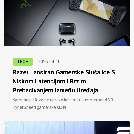
TECH
2026-04-10
Razer Lansirao Gamerske Slušalice S
Niskom Latencijom I Brzim
Prebacivanjem Između Uređaja...
Kompanija Razer je upravo lansirala Hammerhead V3
HyperSpeed ​​gamerske slu�..