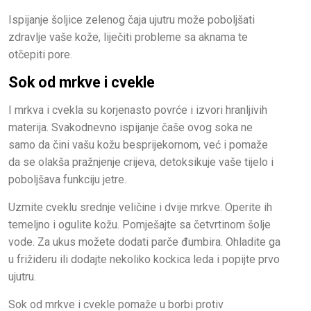
Ispijanje šoljice zelenog čaja ujutru može poboljšati
zdravlje vaše kože, liječiti probleme sa aknama te
otčepiti pore.
Sok od mrkve i cvekle
I mrkva i cvekla su korjenasto povrće i izvori hranljivih
materija. Svakodnevno ispijanje čaše ovog soka ne
samo da čini vašu kožu besprijekornom, već i pomaže
da se olakša pražnjenje crijeva, detoksikuje vaše tijelo i
poboljšava funkciju jetre.
Uzmite cveklu srednje veličine i dvije mrkve. Operite ih
temeljno i ogulite kožu. Pomješajte sa četvrtinom šolje
vode. Za ukus možete dodati parče đumbira. Ohladite ga
u frižideru ili dodajte nekoliko kockica leda i popijte prvo
ujutru.
Sok od mrkve i cvekle pomaže u borbi protiv