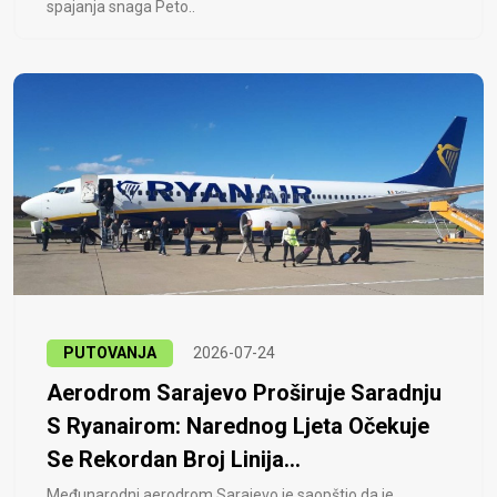
spajanja snaga Peto..
PUTOVANJA
2026-07-24
Aerodrom Sarajevo Proširuje Saradnju
S Ryanairom: Narednog Ljeta Očekuje
Se Rekordan Broj Linija...
Međunarodni aerodrom Sarajevo je saopštio da je