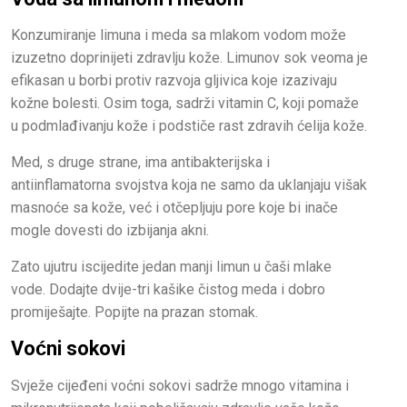
Konzumiranje limuna i meda sa mlakom vodom može
izuzetno doprinijeti zdravlju kože. Limunov sok veoma je
efikasan u borbi protiv razvoja gljivica koje izazivaju
kožne bolesti. Osim toga, sadrži vitamin C, koji pomaže
u podmlađivanju kože i podstiče rast zdravih ćelija kože.
Med, s druge strane, ima antibakterijska i
antiinflamatorna svojstva koja ne samo da uklanjaju višak
masnoće sa kože, već i otčepljuju pore koje bi inače
mogle dovesti do izbijanja akni.
Zato ujutru iscijedite jedan manji limun u čaši mlake
vode. Dodajte dvije-tri kašike čistog meda i dobro
promiješajte. Popijte na prazan stomak.
Voćni sokovi
Svježe cijeđeni voćni sokovi sadrže mnogo vitamina i