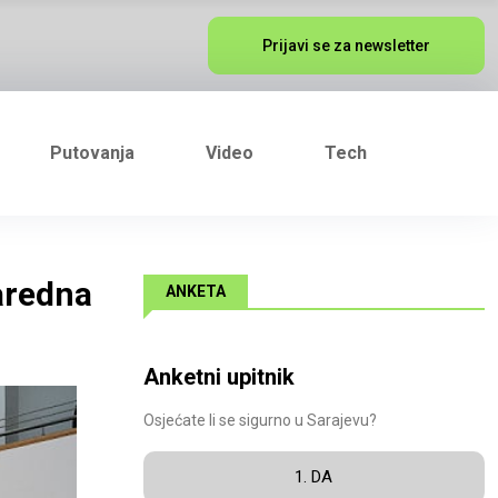
Prijavi se za newsletter
Putovanja
Video
Tech
aredna
ANKETA
Anketni upitnik
Osjećate li se sigurno u Sarajevu?
1. DA