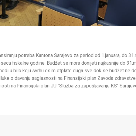
nsiranju potreba Kantona Sarajevo za period od 1.januara, do 31
eseca fiskalne godine. Budžet se mora donijeti najkasnije do 31.
shodi u bilo koju svrhu osim otplate duga sve dok se budžet ne d
odluke o davanju saglasnosti na Finansijski plan Zavoda zdravstv
nosti na Finansijski plan JU "Služba za zapošljavanje KS" Saraje