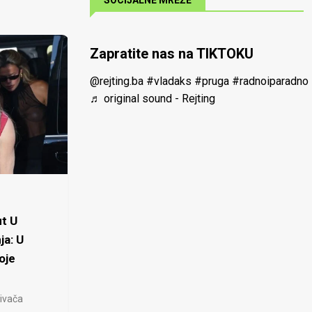
SOCIJALNE MREŽE
Zapratite nas na TIKTOKU
@rejting.ba
#vladaks
#pruga
#radnoiparadno
♬ original sound - Rejting
t U
ja: U
oje
ivača