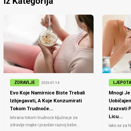
Iz Kategorija
ZDRAVLJE
LJEPOT
2026-01-14
Evo Koje Namirnice Biste Trebali
Mnogi Je 
Izbjegavati, A Koje Konzumirati
Uobičajen
Tokom Trudnoće...
Izazvati
Licu...
Ishrana tokom trudnoće ključna je za
zdravlje majke i pravilan razvoj bebe...
Iako se za h