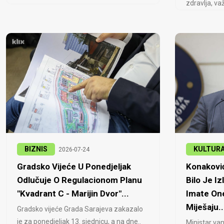
zdravlja, važ
BIZNIS
KULTUR
2026-07-24
Gradsko Vijeće U Ponedjeljak
Konaković
Odlučuje O Regulacionom Planu
Bilo Je Iz
"Kvadrant C - Marijin Dvor"...
Imate One
Miješaju..
Gradsko vijeće Grada Sarajeva zakazalo
je za ponedjeljak 13. sjednicu, a na dne..
Ministar van