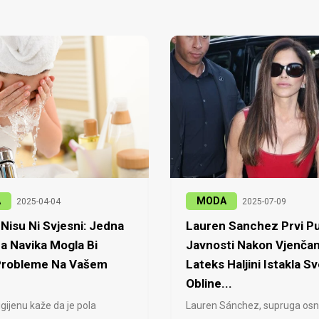
A
MODA
2025-04-04
2025-07-09
Nisu Ni Svjesni: Jedna
Lauren Sanchez Prvi Pu
a Navika Mogla Bi
Javnosti Nakon Vjenčan
 Probleme Na Vašem
Lateks Haljini Istakla Sv
Obline...
igijenu kaže da je pola
Lauren Sánchez, supruga osn