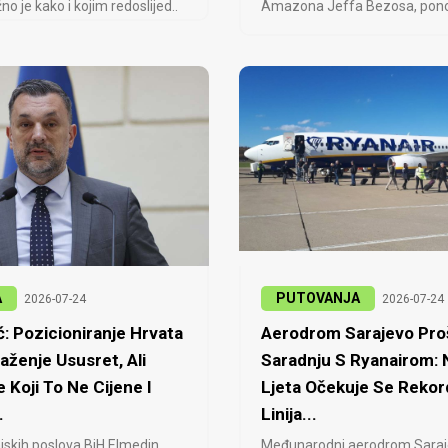
no je kako i kojim redoslijed..
Amazona Jeffa Bezosa, ponovo
A
PUTOVANJA
2026-07-24
2026-07-24
: Pozicioniranje Hrvata
Aerodrom Sarajevo Proš
laženje Ususret, Ali
Saradnju S Ryanairom:
 Koji To Ne Cijene I
Ljeta Očekuje Se Rekor
.
Linija...
jskih poslova BiH Elmedin
Međunarodni aerodrom Saraj