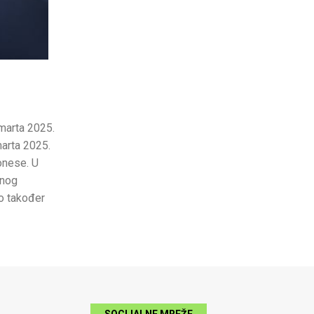
.marta 2025.
marta 2025.
onese. U
enog
vo također