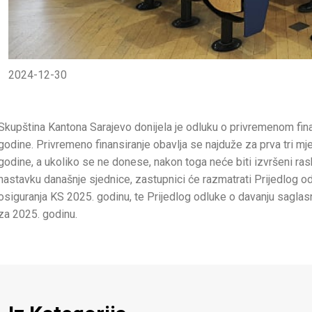
2024-12-30
Skupština Kantona Sarajevo donijela je odluku o privremenom fina
godine. Privremeno finansiranje obavlja se najduže za prva tri mj
godine, a ukoliko se ne donese, nakon toga neće biti izvršeni ra
nastavku današnje sjednice, zastupnici će razmatrati Prijedlog 
osiguranja KS 2025. godinu, te Prijedlog odluke o davanju saglas
za 2025. godinu.