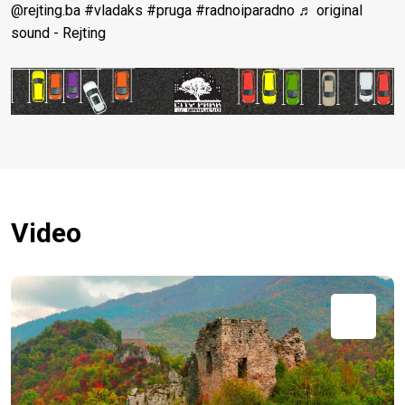
@rejting.ba
#vladaks
#pruga
#radnoiparadno
♬ original
sound - Rejting
Video