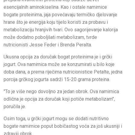
esencijalnih aminokiselina. Kao i ostale namirnice
bogate proteinima, jaja povećavaju termičko djelovanje
hrane što je energija koju tijelo koristi za probavu i
metabolizaciju hranjivih tvari. Ovo sagorijevanje kalorija
može dodatno poboljšati metabolizam, tvrde
nutricionisti Jesse Feder i Brenda Peralta.
Ukusna opcija za doručak bogat proteinima je i grčki
jogurt. Ova namirnica može se konzumirati u bilo koje
doba dana, a prema riječima nutricionistice Petalte, jedna
porcija grčkog jogurta sadrži 15-20 grama proteina.
"To je više nego dovoljno za jedan obrok. Ova namirnica
odlična je opcija za doručak koji potiče metabolizam",
poručila je.
Osim toga, u grčki jogurt mogu se dodati nutritivno
bogate namirnice poput bobičastog voća za još ukusniji i
zdraviji obrok.