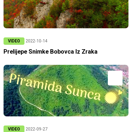
VIDEO
2022-10-14
Prelijepe Snimke Bobovca Iz Zraka
VIDEO
2022-09-27