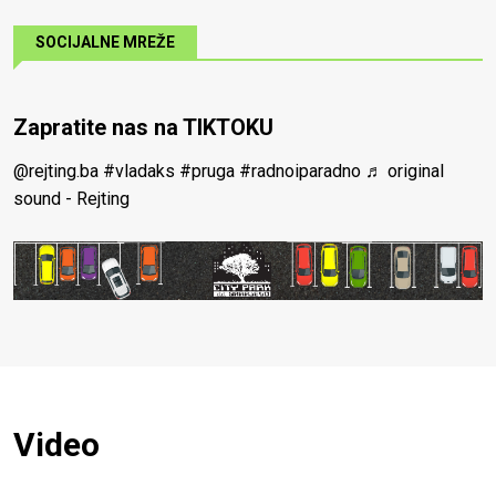
SOCIJALNE MREŽE
Zapratite nas na TIKTOKU
@rejting.ba
#vladaks
#pruga
#radnoiparadno
♬ original
sound - Rejting
Video