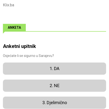
Klix.ba
ANKETA
Anketni upitnik
Osjećate li se sigurno u Sarajevu?
1. DA
2. NE
3. Djelimično