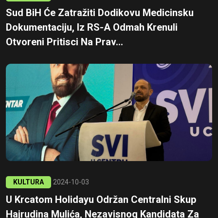
Sud BiH Će Zatražiti Dodikovu Medicinsku
Dokumentaciju, Iz RS-A Odmah Krenuli
Otvoreni Pritisci Na Prav...
KULTURA
2024-10-03
U Krcatom Holidayu Održan Centralni Skup
Hajrudina Mulića, Nezavisnog Kandidata Za