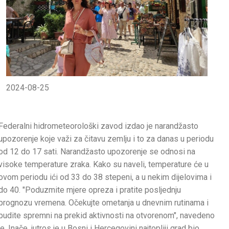
2024-08-25
Federalni hidrometeorološki zavod izdao je narandžasto
upozorenje koje važi za čitavu zemlju i to za danas u periodu
od 12 do 17 sati. Narandžasto upozorenje se odnosi na
visoke temperature zraka. Kako su naveli, temperature će u
ovom periodu ići od 33 do 38 stepeni, a u nekim dijelovima i
do 40. "Poduzmite mjere opreza i pratite posljednju
prognozu vremena. Očekujte ometanja u dnevnim rutinama i
budite spremni na prekid aktivnosti na otvorenom", navedeno
je. Inače, jutros je u Bosni i Hercegovini najtopliji grad bio