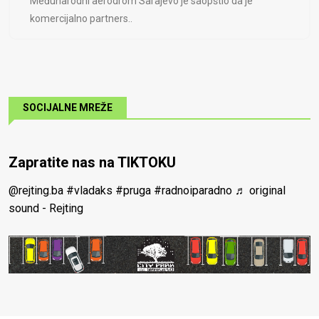
Međunarodni aerodrom Sarajevo je saopštio da je
komercijalno partners..
SOCIJALNE MREŽE
Zapratite nas na TIKTOKU
@rejting.ba
#vladaks
#pruga
#radnoiparadno
♬ original
sound - Rejting