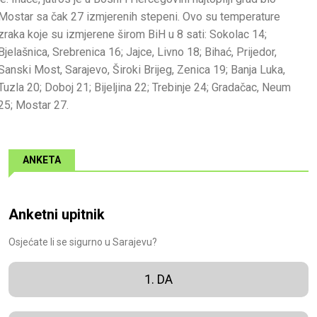
Mostar sa čak 27 izmjerenih stepeni. Ovo su temperature
zraka koje su izmjerene širom BiH u 8 sati: Sokolac 14;
Bjelašnica, Srebrenica 16; Jajce, Livno 18; Bihać, Prijedor,
Sanski Most, Sarajevo, Široki Brijeg, Zenica 19; Banja Luka,
Tuzla 20; Doboj 21; Bijeljina 22; Trebinje 24; Gradačac, Neum
25; Mostar 27.
ANKETA
Anketni upitnik
Osjećate li se sigurno u Sarajevu?
1. DA