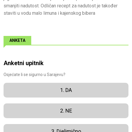
smanjiti nadutost. Odličan recept za nadutost je također
staviti u vodu malo limuna i kajenskog bibera
ANKETA
Anketni upitnik
Osjećate li se sigurno u Sarajevu?
1. DA
2. NE
3. Djelimično