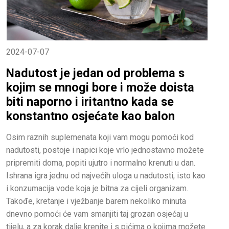
2024-07-07
Nadutost je jedan od problema s
kojim se mnogi bore i može doista
biti naporno i iritantno kada se
konstantno osjećate kao balon
Osim raznih suplemenata koji vam mogu pomoći kod
nadutosti, postoje i napici koje vrlo jednostavno možete
pripremiti doma, popiti ujutro i normalno krenuti u dan.
Ishrana igra jednu od najvećih uloga u nadutosti, isto kao
i konzumacija vode koja je bitna za cijeli organizam.
Takođe, kretanje i vježbanje barem nekoliko minuta
dnevno pomoći će vam smanjiti taj grozan osjećaj u
tijelu, a za korak dalje krenite i s pićima o kojima možete