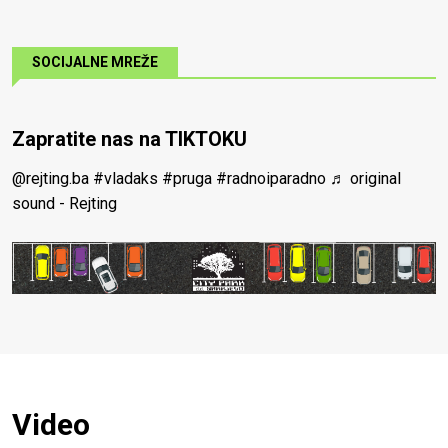
SOCIJALNE MREŽE
Zapratite nas na TIKTOKU
@rejting.ba
#vladaks
#pruga
#radnoiparadno
♬ original
sound - Rejting
Video