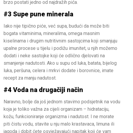
brzo postati jedno od najdražih pića.
#3 Supe pune minerala
Iako nije tipično piće, već supa, budući da može biti
bogata vitaminima, mineralima, omega masnim
kiselinama i drugim nutritivnim sastojcima koji smanjuju
upalne procese u tijelu i podižu imunitet, u njih možemo
dodati i neke sastojke koji će odlično djelovati na
smanjenje nadutosti. Ako u supu od luka, batata, bijelog
luka, peršuna, celera i mrkvi dodate i borovnice, imate
recept za manju nadutost.
#4 Voda na drugačiji način
Naravno, bolje da još jednom stavimo podsjetnik na vodu
koja je toliko važna za cijeli organizam – hidrataciju,
kožu, funkcioniranje organizma i nadutost. I ne morate
piti čistu vodu, stavite u nju malo krastavaca, limuna ili
jagoda i dobit ćete osvježavajući napitak koji će vam