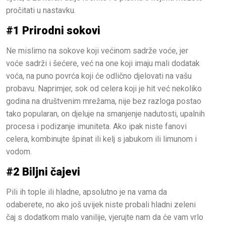
pročitati u nastavku.
#1 Prirodni sokovi
Ne mislimo na sokove koji većinom sadrže voće, jer
voće sadrži i šećere, već na one koji imaju mali dodatak
voća, na puno povrća koji će odlično djelovati na vašu
probavu. Naprimjer, sok od celera koji je hit već nekoliko
godina na društvenim mrežama, nije bez razloga postao
tako popularan, on djeluje na smanjenje nadutosti, upalnih
procesa i podizanje imuniteta. Ako ipak niste fanovi
celera, kombinujte špinat ili kelj s jabukom ili limunom i
vodom.
#2 Biljni čajevi
Pili ih tople ili hladne, apsolutno je na vama da
odaberete, no ako još uvijek niste probali hladni zeleni
čaj s dodatkom malo vanilije, vjerujte nam da će vam vrlo