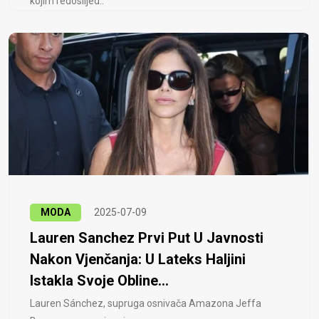
kojim redoslijed..
MODA
2025-07-09
Lauren Sanchez Prvi Put U Javnosti
Nakon Vjenčanja: U Lateks Haljini
Istakla Svoje Obline...
Lauren Sánchez, supruga osnivača Amazona Jeffa