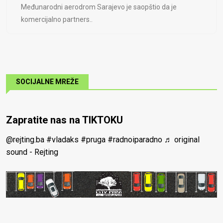
Međunarodni aerodrom Sarajevo je saopštio da je
komercijalno partners..
SOCIJALNE MREŽE
Zapratite nas na TIKTOKU
@rejting.ba
#vladaks
#pruga
#radnoiparadno
♬ original
sound - Rejting