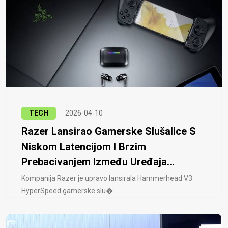
TECH
2026-04-10
Razer Lansirao Gamerske Slušalice S
Niskom Latencijom I Brzim
Prebacivanjem Između Uređaja...
Kompanija Razer je upravo lansirala Hammerhead V3
HyperSpeed ​​gamerske slu�..