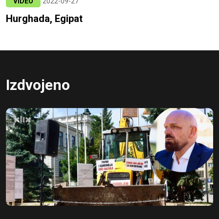
VIDEO
2022-09-27
Hurghada, Egipat
Izdvojeno