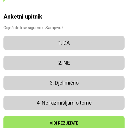
Anketni upitnik
Osjećate li se sigurno u Sarajevu?
1. DA
2. NE
3. Djelimično
4. Ne razmišljam o tome
VIDI REZULTATE