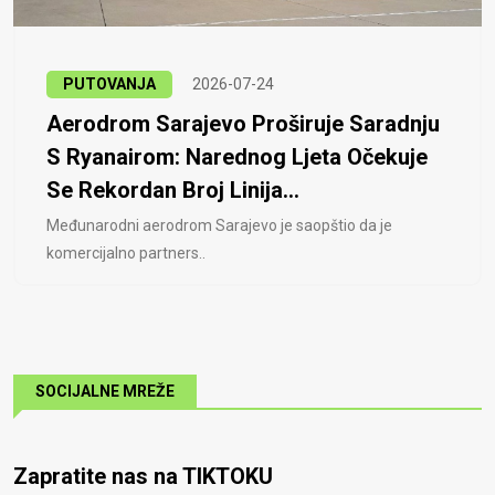
PUTOVANJA
2026-07-24
Aerodrom Sarajevo Proširuje Saradnju
S Ryanairom: Narednog Ljeta Očekuje
Se Rekordan Broj Linija...
Međunarodni aerodrom Sarajevo je saopštio da je
komercijalno partners..
SOCIJALNE MREŽE
Zapratite nas na TIKTOKU