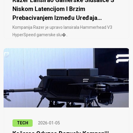
Razer Lansirao Gamerske Slušalice S
Niskom Latencijom I Brzim
Prebacivanjem Između Uređaja...
Kompanija Razer je upravo lansirala Hammerhead V3
HyperSpeed ​​gamerske slu�..
TECH
2026-01-05