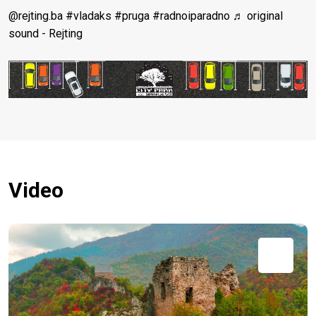
@rejting.ba
#vladaks
#pruga
#radnoiparadno
♬ original
sound - Rejting
Video