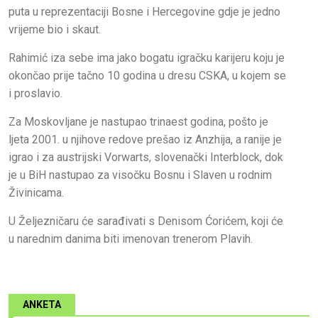
puta u reprezentaciji Bosne i Hercegovine gdje je jedno
vrijeme bio i skaut.
Rahimić iza sebe ima jako bogatu igračku karijeru koju je
okončao prije tačno 10 godina u dresu CSKA, u kojem se
i proslavio.
Za Moskovljane je nastupao trinaest godina, pošto je
ljeta 2001. u njihove redove prešao iz Anzhija, a ranije je
igrao i za austrijski Vorwarts, slovenački Interblock, dok
je u BiH nastupao za visočku Bosnu i Slaven u rodnim
Živinicama.
U Željezničaru će sarađivati s Denisom Ćorićem, koji će
u narednim danima biti imenovan trenerom Plavih.
ANKETA