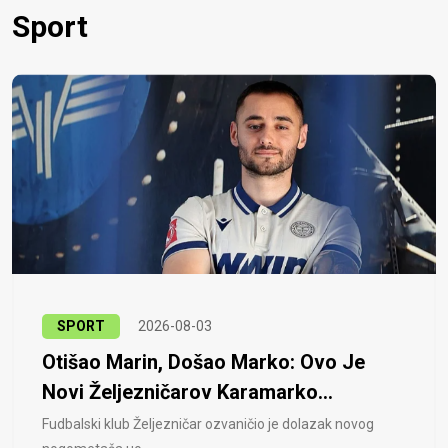
Sport
SPORT
2026-08-03
Otišao Marin, Došao Marko: Ovo Je
Novi Željezničarov Karamarko...
Fudbalski klub Željezničar ozvaničio je dolazak novog