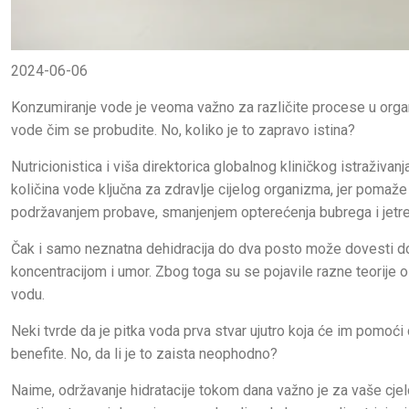
2024-06-06
Konzumiranje vode je veoma važno za različite procese u organ
vode čim se probudite. No, koliko je to zapravo istina?
Nutricionistica i viša direktorica globalnog kliničkog istraživa
količina vode ključna za zdravlje cijelog organizma, jer pomaže
podržavanjem probave, smanjenjem opterećenja bubrega i jetre 
Čak i samo neznatna dehidracija do dva posto može dovesti do 
koncentracijom i umor. Zbog toga su se pojavile razne teorije o
vodu.
Neki tvrde da je pitka voda prva stvar ujutro koja će im pomoći
benefite. No, da li je to zaista neophodno?
Naime, održavanje hidratacije tokom dana važno je za vaše cj