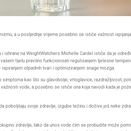
izmu, a u posljednje vrijeme posebno se ističe važnost ispijanj
nja i ishrane na WeightWatchers Michelle Cardel ističe da je odre
 vašem tijelu pravilno funkcionisati regulisanjem tjelesne tempera
ispiranjem otpadnih tvari i optimiziranjem snage mozga.
simptoma kao što su glavobolje, vrtoglavice, razdražljivost, po
 važnosti vode, a posebno se ističe ona koja navodi kada je požel
 da poboljšaju svoje zdravlje, izgube težinu i dožive još neke zd
elokupno zdravlje, tako da unos vode čim se probudite može pom