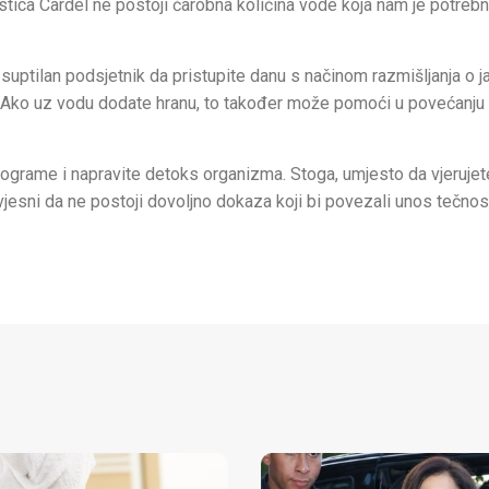
stica Cardel ne postoji čarobna količina vode koja nam je potrebn
ptilan podsjetnik da pristupite danu s načinom razmišljanja o j
 Ako uz vodu dodate hranu, to također može pomoći u povećanju
lograme i napravite detoks organizma. Stoga, umjesto da vjerujet
svjesni da ne postoji dovoljno dokaza koji bi povezali unos tečnos