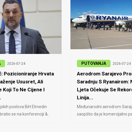
A
PUTOVANJA
2026-07-24
2026-07-24
: Pozicioniranje Hrvata
Aerodrom Sarajevo Proš
laženje Ususret, Ali
Saradnju S Ryanairom:
 Koji To Ne Cijene I
Ljeta Očekuje Se Rekor
.
Linija...
jskih poslova BiH Elmedin
Međunarodni aerodrom Saraj
ratio se na konferenciji &..
saopštio da je komercijalno pa