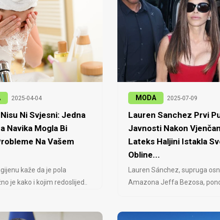
A
MODA
2025-04-04
2025-07-09
Nisu Ni Svjesni: Jedna
Lauren Sanchez Prvi Pu
a Navika Mogla Bi
Javnosti Nakon Vjenčan
 Probleme Na Vašem
Lateks Haljini Istakla Sv
Obline...
igijenu kaže da je pola
Lauren Sánchez, supruga osn
no je kako i kojim redoslijed..
Amazona Jeffa Bezosa, ponovo