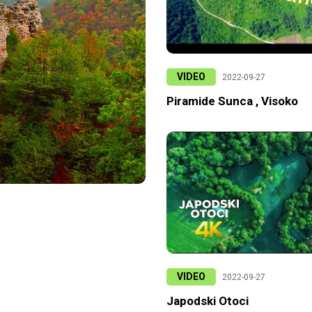
VIDEO
2022-09-27
Piramide Sunca , Visoko
VIDEO
2022-09-27
Japodski Otoci