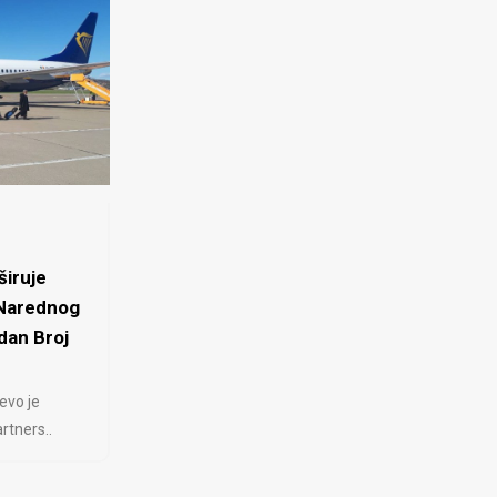
iruje
 Narednog
dan Broj
evo je
rtners..