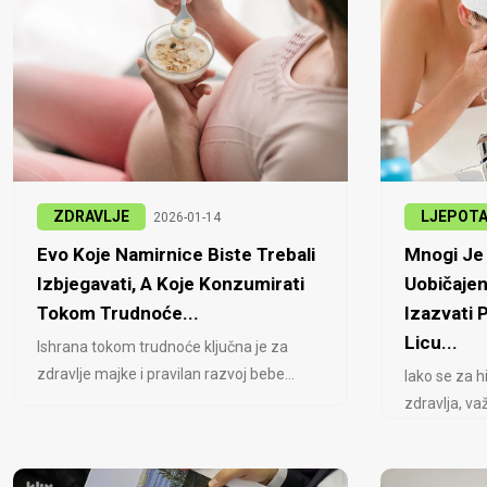
ZDRAVLJE
LJEPOT
2026-01-14
Evo Koje Namirnice Biste Trebali
Mnogi Je 
Izbjegavati, A Koje Konzumirati
Uobičajen
Tokom Trudnoće...
Izazvati
Licu...
Ishrana tokom trudnoće ključna je za
zdravlje majke i pravilan razvoj bebe...
Iako se za h
zdravlja, važ