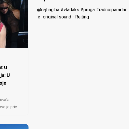
@rejting.ba
#vladaks
#pruga
#radnoiparadno
♬ original sound - Rejting
t U
ja: U
oje
ivača
 je priv..