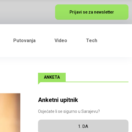
Prijavi se za newsletter
Putovanja
Video
Tech
ANKETA
Anketni upitnik
Osjećate li se sigurno u Sarajevu?
1. DA