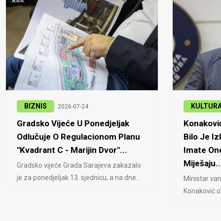
BIZNIS
KULTUR
2026-07-24
Gradsko Vijeće U Ponedjeljak
Konaković
Odlučuje O Regulacionom Planu
Bilo Je Iz
"Kvadrant C - Marijin Dvor"...
Imate One
Miješaju..
Gradsko vijeće Grada Sarajeva zakazalo
je za ponedjeljak 13. sjednicu, a na dne..
Ministar van
Konaković ob