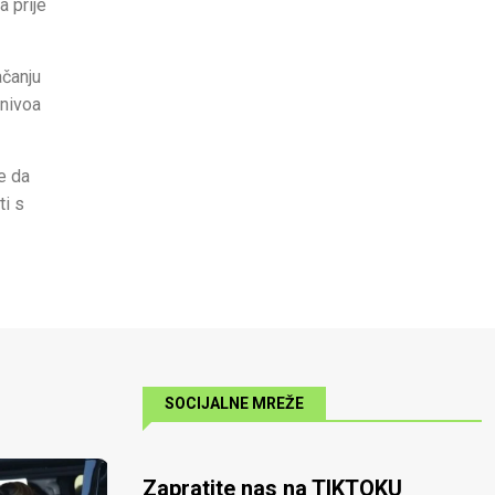
a prije
ačanju
 nivoa
e da
ti s
SOCIJALNE MREŽE
Zapratite nas na TIKTOKU