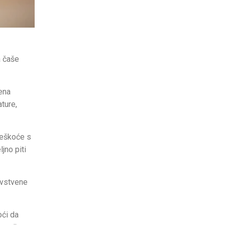
a čaše
đena
ture,
teškoće s
jno piti
ravstvene
oći da