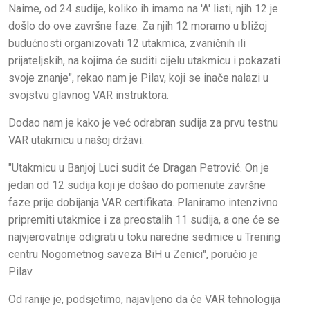
Naime, od 24 sudije, koliko ih imamo na 'A' listi, njih 12 je
došlo do ove završne faze. Za njih 12 moramo u bližoj
budućnosti organizovati 12 utakmica, zvaničnih ili
prijateljskih, na kojima će suditi cijelu utakmicu i pokazati
svoje znanje", rekao nam je Pilav, koji se inače nalazi u
svojstvu glavnog VAR instruktora.
Dodao nam je kako je već odrabran sudija za prvu testnu
VAR utakmicu u našoj državi.
"Utakmicu u Banjoj Luci sudit će Dragan Petrović. On je
jedan od 12 sudija koji je došao do pomenute završne
faze prije dobijanja VAR certifikata. Planiramo intenzivno
pripremiti utakmice i za preostalih 11 sudija, a one će se
najvjerovatnije odigrati u toku naredne sedmice u Trening
centru Nogometnog saveza BiH u Zenici", poručio je
Pilav.
Od ranije je, podsjetimo, najavljeno da će VAR tehnologija