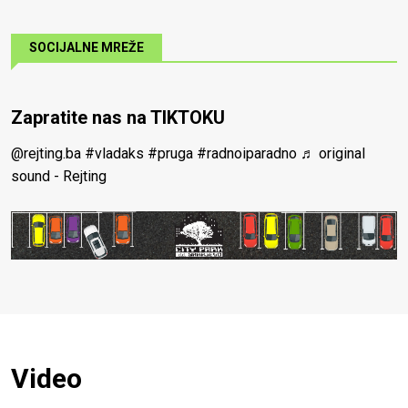
SOCIJALNE MREŽE
Zapratite nas na TIKTOKU
@rejting.ba
#vladaks
#pruga
#radnoiparadno
♬ original
sound - Rejting
Video