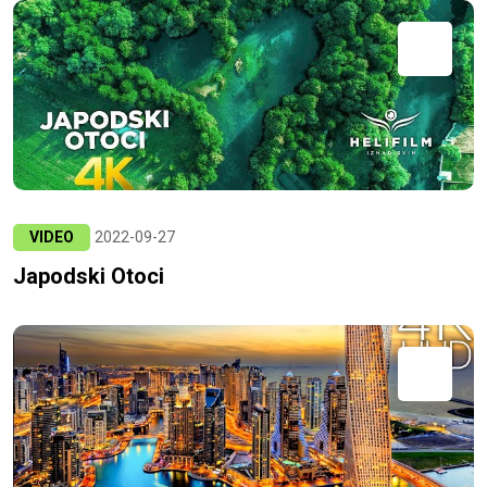
VIDEO
2022-09-27
Japodski Otoci