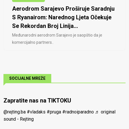
Aerodrom Sarajevo Proširuje Saradnju
S Ryanairom: Narednog Ljeta Očekuje
Se Rekordan Broj Linija...
Međunarodni aerodrom Sarajevo je saopštio da je
komercijalno partners..
SOCIJALNE MREŽE
Zapratite nas na TIKTOKU
@rejting.ba
#vladaks
#pruga
#radnoiparadno
♬ original
sound - Rejting