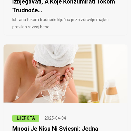
Izbjegavati, A Koje Konzumirati Tokom
Trudnoće...
Ishrana tokom trudnoće ključna je za zdravlje majke i
pravilan razvoj bebe...
LJEPOTA
2025-04-04
Mnogi Je Nisu Ni Svjesni: Jedna