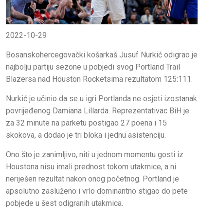
2022-10-29
Bosanskohercegovački košarkaš Jusuf Nurkić odigrao je
najbolju partiju sezone u pobjedi svog Portland Trail
Blazersa nad Houston Rocketsima rezultatom 125:111.
Nurkić je učinio da se u igri Portlanda ne osjeti izostanak
povrijeđenog Damiana Lillarda. Reprezentativac BiH je
za 32 minute na parketu postigao 27 poena i 15
skokova, a dodao je tri bloka i jednu asistenciju.
Ono što je zanimljivo, niti u jednom momentu gosti iz
Houstona nisu imali prednost tokom utakmice, a ni
neriješen rezultat nakon onog početnog. Portland je
apsolutno zasluženo i vrlo dominantno stigao do pete
pobjede u šest odigranih utakmica.