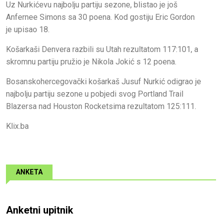
Uz Nurkićevu najbolju partiju sezone, blistao je još
Anfernee Simons sa 30 poena. Kod gostiju Eric Gordon
je upisao 18.
Košarkaši Denvera razbili su Utah rezultatom 117:101, a
skromnu partiju pružio je Nikola Jokić s 12 poena.
Bosanskohercegovački košarkaš Jusuf Nurkić odigrao je
najbolju partiju sezone u pobjedi svog Portland Trail
Blazersa nad Houston Rocketsima rezultatom 125:111.
Klix.ba
ANKETA
Anketni upitnik