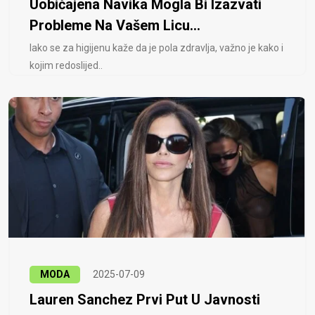
Uobičajena Navika Mogla Bi Izazvati
Probleme Na Vašem Licu...
Iako se za higijenu kaže da je pola zdravlja, važno je kako i
kojim redoslijed..
MODA
2025-07-09
Lauren Sanchez Prvi Put U Javnosti