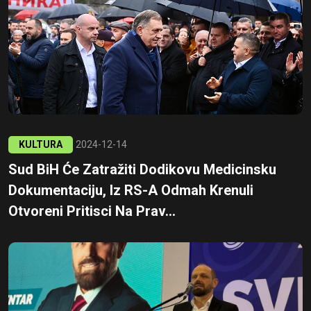
KULTURA
2024-12-14
Sud BiH Će Zatražiti Dodikovu Medicinsku
Dokumentaciju, Iz RS-A Odmah Krenuli
Otvoreni Pritisci Na Prav...