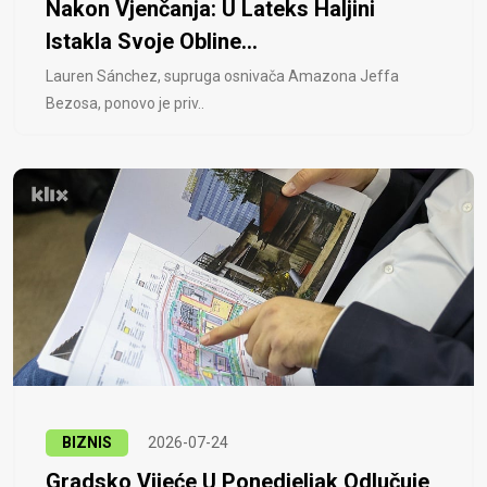
Nakon Vjenčanja: U Lateks Haljini
Istakla Svoje Obline...
Lauren Sánchez, supruga osnivača Amazona Jeffa
Bezosa, ponovo je priv..
BIZNIS
2026-07-24
Gradsko Vijeće U Ponedjeljak Odlučuje