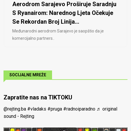
Aerodrom Sarajevo Proširuje Saradnju
S Ryanairom: Narednog Ljeta Očekuje
Se Rekordan Broj Linija...
Međunarodni aerodrom Sarajevo je saopštio da je
komercijalno partners..
SOCIJALNE MREŽE
Zapratite nas na TIKTOKU
@rejting.ba
#vladaks
#pruga
#radnoiparadno
♬ original
sound - Rejting