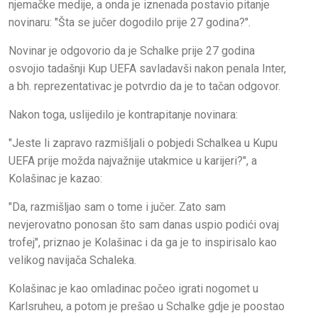
njemačke medije, a onda je iznenada postavio pitanje
novinaru: "Šta se jučer dogodilo prije 27 godina?".
Novinar je odgovorio da je Schalke prije 27 godina
osvojio tadašnji Kup UEFA savladavši nakon penala Inter,
a bh. reprezentativac je potvrdio da je to tačan odgovor.
Nakon toga, uslijedilo je kontrapitanje novinara:
"Jeste li zapravo razmišljali o pobjedi Schalkea u Kupu
UEFA prije možda najvažnije utakmice u karijeri?", a
Kolašinac je kazao:
"Da, razmišljao sam o tome i jučer. Zato sam
nevjerovatno ponosan što sam danas uspio podići ovaj
trofej", priznao je Kolašinac i da ga je to inspirisalo kao
velikog navijača Schaleka.
Kolašinac je kao omladinac počeo igrati nogomet u
Karlsruheu, a potom je prešao u Schalke gdje je poostao