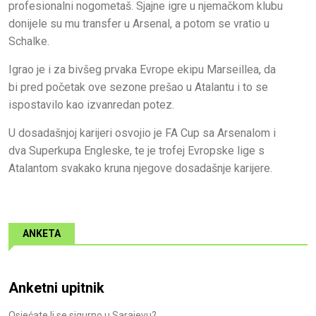
profesionalni nogometaš. Sjajne igre u njemačkom klubu
donijele su mu transfer u Arsenal, a potom se vratio u
Schalke.
Igrao je i za bivšeg prvaka Evrope ekipu Marseillea, da
bi pred početak ove sezone prešao u Atalantu i to se
ispostavilo kao izvanredan potez.
U dosadašnjoj karijeri osvojio je FA Cup sa Arsenalom i
dva Superkupa Engleske, te je trofej Evropske lige s
Atalantom svakako kruna njegove dosadašnje karijere.
ANKETA
Anketni upitnik
Osjećate li se sigurno u Sarajevu?