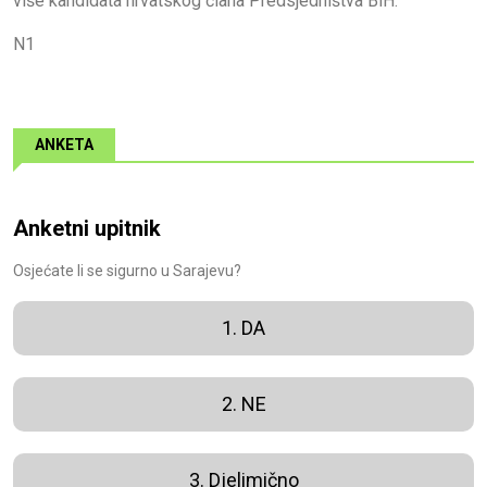
više kandidata hrvatskog člana Predsjedništva BiH.
N1
ANKETA
Anketni upitnik
Osjećate li se sigurno u Sarajevu?
1. DA
2. NE
3. Djelimično