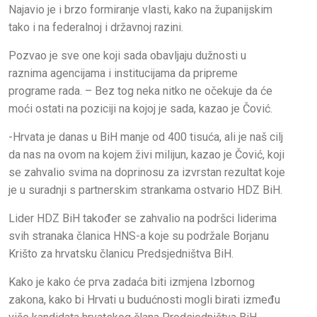
Najavio je i brzo formiranje vlasti, kako na županijskim
tako i na federalnoj i državnoj razini.
Pozvao je sve one koji sada obavljaju dužnosti u
raznima agencijama i institucijama da pripreme
programe rada. – Bez tog neka nitko ne očekuje da će
moći ostati na poziciji na kojoj je sada, kazao je Čović.
-Hrvata je danas u BiH manje od 400 tisuća, ali je naš cilj
da nas na ovom na kojem živi milijun, kazao je Čović, koji
se zahvalio svima na doprinosu za izvrstan rezultat koje
je u suradnji s partnerskim strankama ostvario HDZ BiH.
Lider HDZ BiH također se zahvalio na podršci liderima
svih stranaka članica HNS-a koje su podržale Borjanu
Krišto za hrvatsku članicu Predsjedništva BiH.
Kako je kako će prva zadaća biti izmjena Izbornog
zakona, kako bi Hrvati u budućnosti mogli birati između