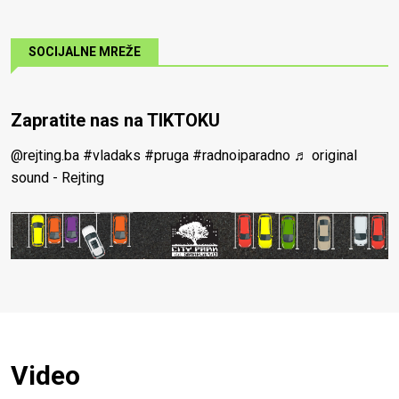
SOCIJALNE MREŽE
Zapratite nas na TIKTOKU
@rejting.ba
#vladaks
#pruga
#radnoiparadno
♬ original
sound - Rejting
Video