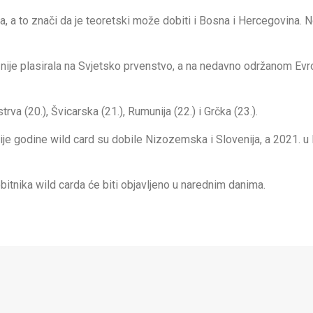
a, a to znači da je teoretski može dobiti i Bosna i Hercegovina. N
se nije plasirala na Svjetsko prvenstvo, a na nedavno održanom E
trva (20.), Švicarska (21.), Rumunija (22.) i Grčka (23.).
ije godine wild card su dobile Nizozemska i Slovenija, a 2021. u
bitnika wild carda će biti objavljeno u narednim danima.