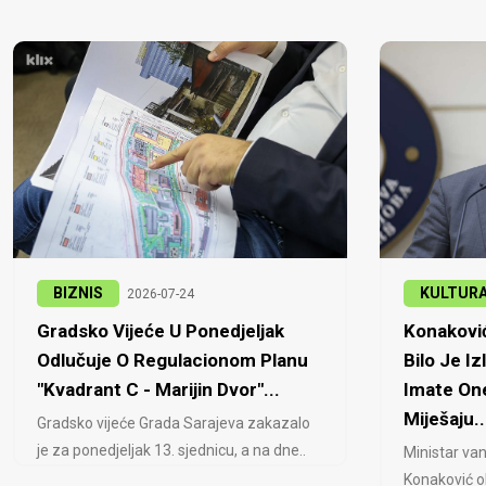
BIZNIS
KULTUR
2026-07-24
Gradsko Vijeće U Ponedjeljak
Konaković
Odlučuje O Regulacionom Planu
Bilo Je Iz
"Kvadrant C - Marijin Dvor"...
Imate One
Miješaju..
Gradsko vijeće Grada Sarajeva zakazalo
je za ponedjeljak 13. sjednicu, a na dne..
Ministar van
Konaković ob