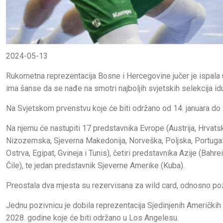
2024-05-13
Rukometna reprezentacija Bosne i Hercegovine jučer je ispala 
ima šanse da se nađe na smotri najboljih svjetskih selekcija id
Na Svjetskom prvenstvu koje će biti održano od 14. januara do
Na njemu će nastupiti 17 predstavnika Evrope (Austrija, Hrvatsk
Nizozemska, Sjeverna Makedonija, Norveška, Poljska, Portugal, 
Ostrva, Egipat, Gvineja i Tunis), četiri predstavnika Azije (Bahre
Čile), te jedan predstavnik Sjeverne Amerike (Kuba).
Preostala dva mjesta su rezervisana za wild card, odnosno poz
Jednu pozivnicu je dobila reprezentacija Sjedinjenih Američkih
2028. godine koje će biti održano u Los Angelesu.