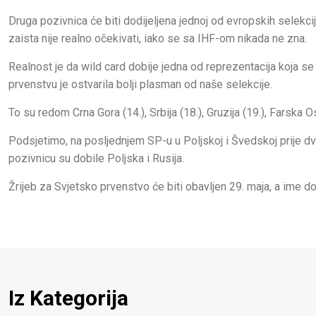
Druga pozivnica će biti dodijeljena jednoj od evropskih selekcij
zaista nije realno očekivati, iako se sa IHF-om nikada ne zna.
Realnost je da wild card dobije jedna od reprezentacija koja 
prvenstvu je ostvarila bolji plasman od naše selekcije.
To su redom Crna Gora (14.), Srbija (18.), Gruzija (19.), Farska Os
Podsjetimo, na posljednjem SP-u u Poljskoj i Švedskoj prije dv
pozivnicu su dobile Poljska i Rusija.
Žrijeb za Svjetsko prvenstvo će biti obavljen 29. maja, a ime do
Iz Kategorija