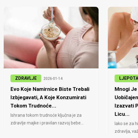
ZDRAVLJE
LJEPOT
2026-01-14
Evo Koje Namirnice Biste Trebali
Mnogi Je 
Izbjegavati, A Koje Konzumirati
Uobičajen
Tokom Trudnoće...
Izazvati
Licu...
Ishrana tokom trudnoće ključna je za
zdravlje majke i pravilan razvoj bebe...
Iako se za h
zdravlja, važ