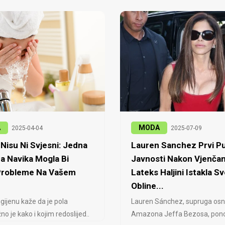
A
MODA
2025-04-04
2025-07-09
Nisu Ni Svjesni: Jedna
Lauren Sanchez Prvi Pu
a Navika Mogla Bi
Javnosti Nakon Vjenčan
 Probleme Na Vašem
Lateks Haljini Istakla Sv
Obline...
igijenu kaže da je pola
Lauren Sánchez, supruga osn
no je kako i kojim redoslijed..
Amazona Jeffa Bezosa, ponovo