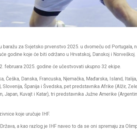
u baražu za Svjetsko prvenstvo 2025. u dvomeču od Portugala, no
uće godine koje će biti održano u Hrvatskoj, Danskoj i Norveškoj.
 2. februara 2025. godine će učestvovati ukupno 32 ekipe.
a, Češka, Danska, Francuska, Njemačka, Mađarska, Island, Italija,
Slovenija, Španija i Švedska, pet predstavnika Afrike (Alžir, Zel
in, Japan, Kuvajt i Katar), tri predstavnika Južne Amerike (Argentina
ivnice koje uručuje IHF.
 Država, a kao razlog je IHF naveo to da se oni spremaju za Olimp