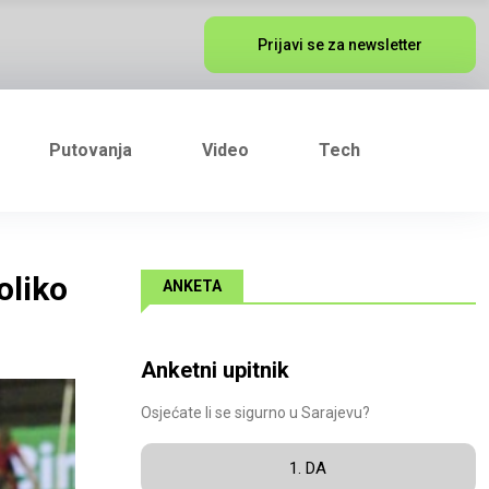
Prijavi se za newsletter
Putovanja
Video
Tech
oliko
ANKETA
Anketni upitnik
Osjećate li se sigurno u Sarajevu?
1. DA