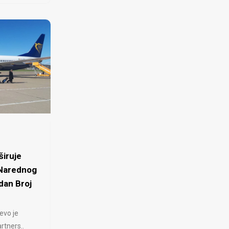
iruje
 Narednog
dan Broj
evo je
rtners..