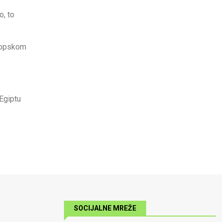
o, to
vropskom
 Egiptu
SOCIJALNE MREŽE