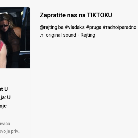
Zapratite nas na TIKTOKU
@rejting.ba
#vladaks
#pruga
#radnoiparadno
♬ original sound - Rejting
t U
ja: U
oje
ivača
 je priv..