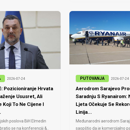
A
PUTOVANJA
2026-07-24
2026-07-24
: Pozicioniranje Hrvata
Aerodrom Sarajevo Proš
laženje Ususret, Ali
Saradnju S Ryanairom:
 Koji To Ne Cijene I
Ljeta Očekuje Se Rekor
.
Linija...
jskih poslova BiH Elmedin
Međunarodni aerodrom Saraj
ratio se na konferenciji &..
saopštio da je komercijalno pa