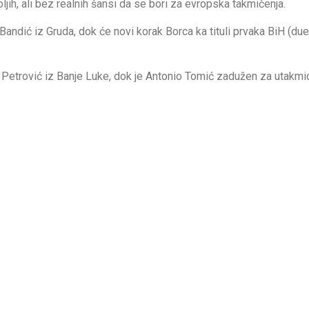
ljih, ali bez realnih šansi da se bori za evropska takmičenja.
andić iz Gruda, dok će novi korak Borca ka tituli prvaka BiH (due
n Petrović iz Banje Luke, dok je Antonio Tomić zadužen za utakmi