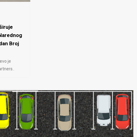
iruje
 Narednog
dan Broj
evo je
rtners..