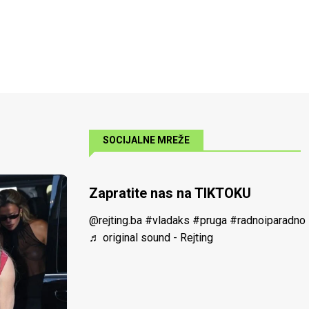
SOCIJALNE MREŽE
Zapratite nas na TIKTOKU
@rejting.ba
#vladaks
#pruga
#radnoiparadno
♬ original sound - Rejting