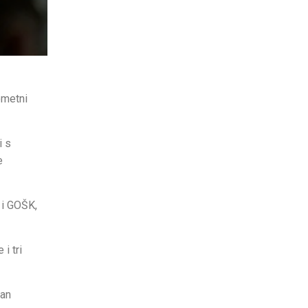
ometni
i s
e
 i GOŠK,
i tri
žan