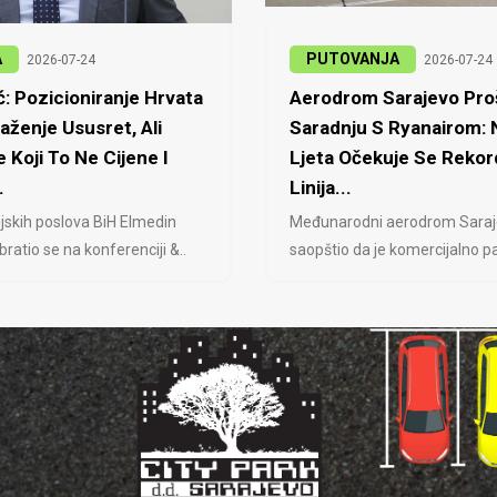
A
PUTOVANJA
2026-07-24
2026-07-24
: Pozicioniranje Hrvata
Aerodrom Sarajevo Proš
laženje Ususret, Ali
Saradnju S Ryanairom:
 Koji To Ne Cijene I
Ljeta Očekuje Se Rekor
.
Linija...
jskih poslova BiH Elmedin
Međunarodni aerodrom Saraj
ratio se na konferenciji &..
saopštio da je komercijalno pa