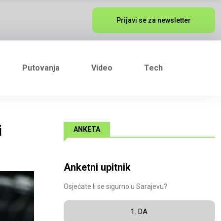
Prijavi se za newsletter
Putovanja
Video
Tech
i
ANKETA
Anketni upitnik
Osjećate li se sigurno u Sarajevu?
1. DA