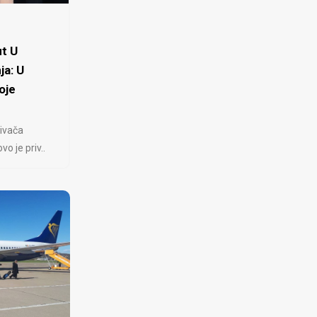
t U
ja: U
oje
ivača
 je priv..