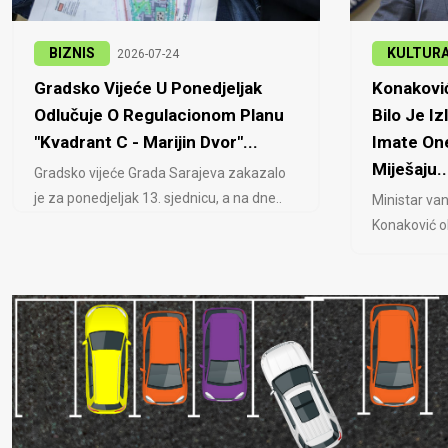
BIZNIS
KULTUR
2026-07-24
Gradsko Vijeće U Ponedjeljak
Konaković
Odlučuje O Regulacionom Planu
Bilo Je Iz
"Kvadrant C - Marijin Dvor"...
Imate One
Miješaju..
Gradsko vijeće Grada Sarajeva zakazalo
je za ponedjeljak 13. sjednicu, a na dne..
Ministar van
Konaković ob