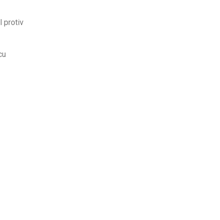
l protiv
cu