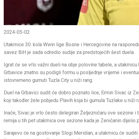
2024-05-02
Utakmice 30. kola Wwin lige Bosne i Hercegovine na rasporedu s
savez BiH je sada odredio sudije za predstojećih šest duela.
Igrat će se vrlo važni dueli na obje polovine tabele, a utakmicu 
Grbavice znatno su podigli formu u posljednje vrijeme i eventu
istovremeno gurnuti Tuzla City u niži rang.
Duel na Grbavici sudit će dobro poznato lice, Ermin Sivac iz Ze
koji također žele pobjedu Plavih koja bi gurnula Tuzlake u niži r
Inače, Sivac je vrlo često delegiran Željezničaru ove sezone i to
remija u tih pet utakmica ove sezone kada je Zeničanin dijelio 
Sarajevo će na gostovanje Slogi Meridian, a utakmicu će suditi 