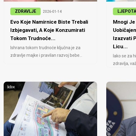
ZDRAVLJE
LJEPOT
2026-01-14
Evo Koje Namirnice Biste Trebali
Mnogi Je 
Izbjegavati, A Koje Konzumirati
Uobičajen
Tokom Trudnoće...
Izazvati
Licu...
Ishrana tokom trudnoće ključna je za
zdravlje majke i pravilan razvoj bebe...
Iako se za h
zdravlja, važ