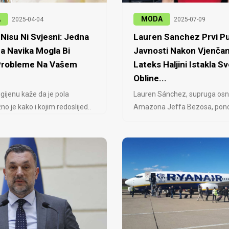
A
MODA
2025-04-04
2025-07-09
Nisu Ni Svjesni: Jedna
Lauren Sanchez Prvi Pu
a Navika Mogla Bi
Javnosti Nakon Vjenčan
 Probleme Na Vašem
Lateks Haljini Istakla Sv
Obline...
igijenu kaže da je pola
Lauren Sánchez, supruga osn
no je kako i kojim redoslijed..
Amazona Jeffa Bezosa, ponovo