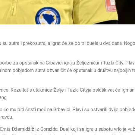
u sutra i prekosutra, a igrat će se po tri duela u dva dana. Nog
borbe za opstanak na Grbavici igraju Željezničar i Tuzla City. Plav
alnom pobjedom sutra ozvaničit će opstanak u društvu najboljih t
nice. Rezultat s utakmice Želje i Tuzla Cityja osluškivat će Igman
ang.
 će mu biti šesti meč na Grbavici. Plavi su ostvarili dvije pobjede 
pravdu.
Ernis Džemidžiž iz Goražda. Duel koji se igra u subotu vrlo je va