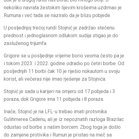
nekoliko navrata žestokim lijevim krošeima uzdrmao je
Rumuna i već tada se naziralo da je blizu pobjede.
U posljednjoj trećoj rundi Stojnić je zadržao stečenu
prednost i jednoglasnom odlukom sudija stigao je do
zasluženog trijumfa.
Grigore se u posljednje vrijeme borio veoma često pa je
i tokom 2023. i 2022. godine odradio po četiri borbe. Od
posljednjih 11 borbi čak 10 je riješio nokautom u svoju
korist, ali večeras nije imao rješenje za Stojnića.
Stojnić je sada u karijeri na omjeru od 17 pobjeda i 3
poraza, dok Grigore ima 11 pobjeda i 8 poraza.
Inače, Stojnić je na LFL-u trebao imati protivnika
Gulihmerea Cadenu, ali je iz nepoznatih razloga Brazilac
odustao od borbe s našim borcem. Zbog toga je došlo
do zamjene protivika i Rumun je pristao na meč sa