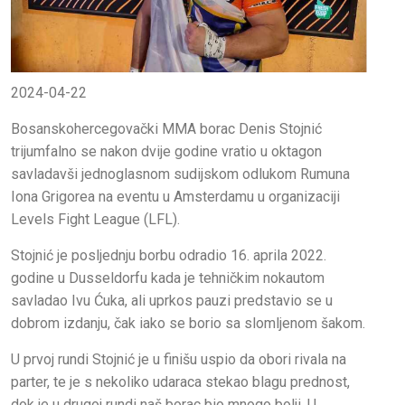
2024-04-22
Bosanskohercegovački MMA borac Denis Stojnić
trijumfalno se nakon dvije godine vratio u oktagon
savladavši jednoglasnom sudijskom odlukom Rumuna
Iona Grigorea na eventu u Amsterdamu u organizaciji
Levels Fight League (LFL).
Stojnić je posljednju borbu odradio 16. aprila 2022.
godine u Dusseldorfu kada je tehničkim nokautom
savladao Ivu Ćuka, ali uprkos pauzi predstavio se u
dobrom izdanju, čak iako se borio sa slomljenom šakom.
U prvoj rundi Stojnić je u finišu uspio da obori rivala na
parter, te je s nekoliko udaraca stekao blagu prednost,
dok je u drugoj rundi naš borac bio mnogo bolji. U