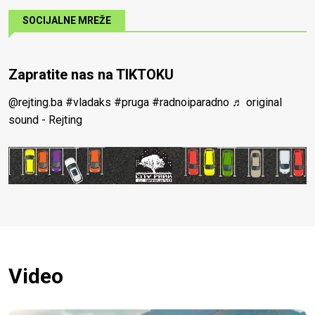
SOCIJALNE MREŽE
Zapratite nas na TIKTOKU
@rejting.ba
#vladaks
#pruga
#radnoiparadno
♬ original
sound - Rejting
Video