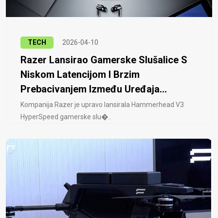
TECH
2026-04-10
Razer Lansirao Gamerske Slušalice S
Niskom Latencijom I Brzim
Prebacivanjem Između Uređaja...
Kompanija Razer je upravo lansirala Hammerhead V3
HyperSpeed ​​gamerske slu�..