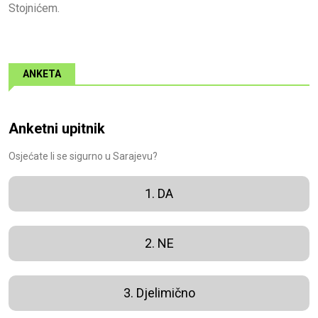
Stojnićem.
ANKETA
Anketni upitnik
Osjećate li se sigurno u Sarajevu?
1. DA
2. NE
3. Djelimično