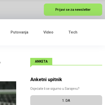
Prijavi se za newsletter
Putovanja
Video
Tech
o
ANKETA
Anketni upitnik
Osjećate li se sigurno u Sarajevu?
1. DA