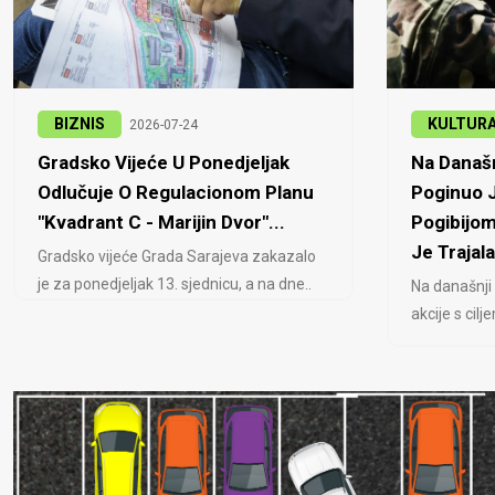
BIZNIS
KULTUR
2026-07-24
Gradsko Vijeće U Ponedjeljak
Na Današn
Odlučuje O Regulacionom Planu
Poginuo J
"Kvadrant C - Marijin Dvor"...
Pogibijom
Je Trajala
Gradsko vijeće Grada Sarajeva zakazalo
je za ponedjeljak 13. sjednicu, a na dne..
Na današnji
akcije s cil