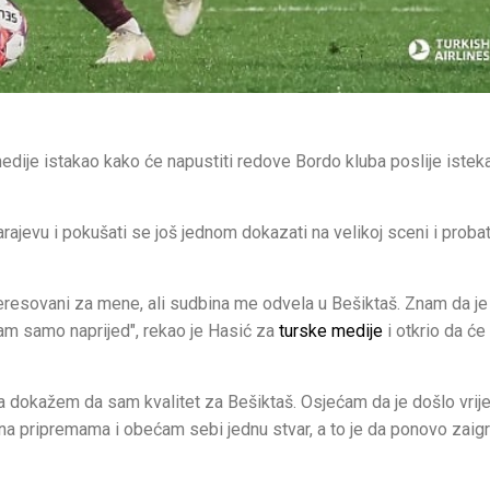
dije istakao kako će napustiti redove Bordo kluba poslije istek
rajevu i pokušati se još jednom dokazati na velikoj sceni i probati
eresovani za mene, ali sudbina me odvela u Bešiktaš. Znam da je
dam samo naprijed", rekao je Hasić za
turske medije
i otkrio da će
da dokažem da sam kvalitet za Bešiktaš. Osjećam da je došlo vri
 na pripremama i obećam sebi jednu stvar, a to je da ponovo zaig