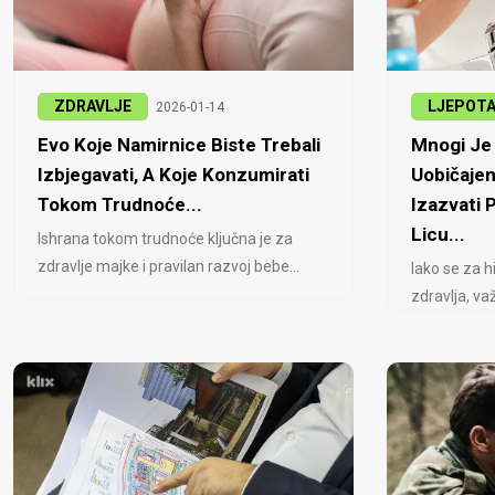
ZDRAVLJE
LJEPOT
2026-01-14
Evo Koje Namirnice Biste Trebali
Mnogi Je 
Izbjegavati, A Koje Konzumirati
Uobičajen
Tokom Trudnoće...
Izazvati
Licu...
Ishrana tokom trudnoće ključna je za
zdravlje majke i pravilan razvoj bebe...
Iako se za h
zdravlja, važ