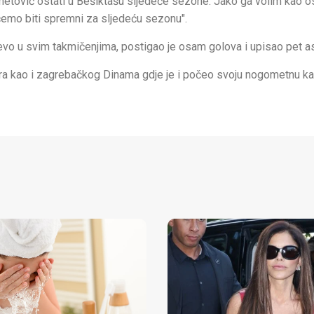
etović ostati u Bešiktašu sljedeće sezone. Jako ga volim kao o
 ćemo biti spremni za sljedeću sezonu".
vo u svim takmičenjima, postigao je osam golova i upisao pet as
ra kao i zagrebačkog Dinama gdje je i počeo svoju nogometnu kar