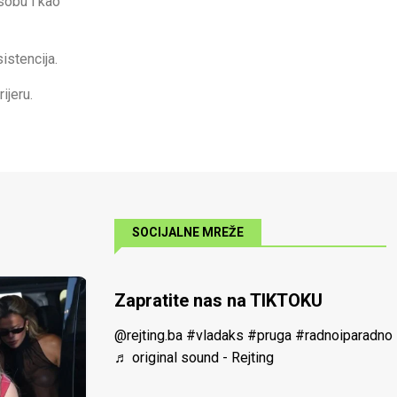
sobu i kao
istencija.
ijeru.
SOCIJALNE MREŽE
Zapratite nas na TIKTOKU
@rejting.ba
#vladaks
#pruga
#radnoiparadno
♬ original sound - Rejting