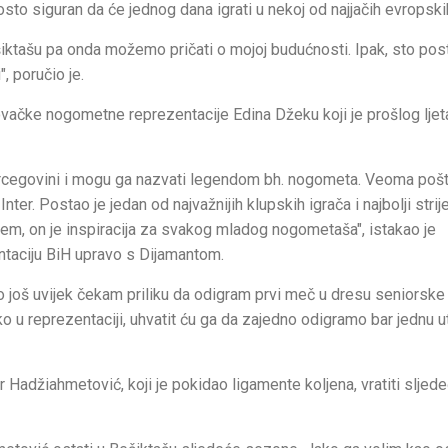
osto siguran da će jednog dana igrati u nekoj od najjačih evropskih
šiktašu pa onda možemo pričati o mojoj budućnosti. Ipak, sto po
, poručio je.
vačke nogometne reprezentacije Edina Džeku koji je prošlog ljet
i Hercegovini i mogu ga nazvati legendom bh. nogometa. Veoma poš
ter. Postao je jedan od najvažnijih klupskih igrača i najbolji strij
m, on je inspiracija za svakog mladog nogometaša", istakao je
ntaciju BiH upravo s Dijamantom.
o još uvijek čekam priliku da odigram prvi meč u dresu seniorske
o u reprezentaciji, uhvatit ću ga da zajedno odigramo bar jednu u
r Hadžiahmetović, koji je pokidao ligamente koljena, vratiti sljed