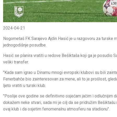
2024-04-21
Nogometaš FK Sarajevo Ajdin Hasić je u razgovoru za turske me
jednogodišnje posudbe.
Hasić se planira vratiti u redove Bešiktaša koji ga je posudio Sa
veliki transfer.
"Kada sam igrao u Dinamu mnogi evropski klubovi su bili zaint
Fenerbahče bio zainteresovan za mene, ali to je prošlost, gle
ljeto vratiti u turski klub.
"Poslije ove godine se definitivno osjećam jačim i odlučnijim 
dokažem neke stvari, sada mi je cilj da se pridružim Bešiktašu
ovaj klub i da osjetim fenomenalnu atmosferu na stadionu".