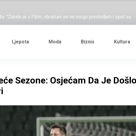
ažove, što me ne uhapsiš?"; "Prošetajmo Beogradom, Novim
đe: "Ždrale je u FBiH, obračuni se ne mogu predvidjeti i opet se
e novi Željezničarov Karamarko
nuo je general Izet Nanić, pogibijom je probio blokadu koja je
Ljepota
Moda
Biznis
Kultura
ažove, što me ne uhapsiš?"; "Prošetajmo Beogradom, Novim
đe: "Ždrale je u FBiH, obračuni se ne mogu predvidjeti i opet se
edeće Sezone: Osjećam Da Je Došl
e novi Željezničarov Karamarko
i