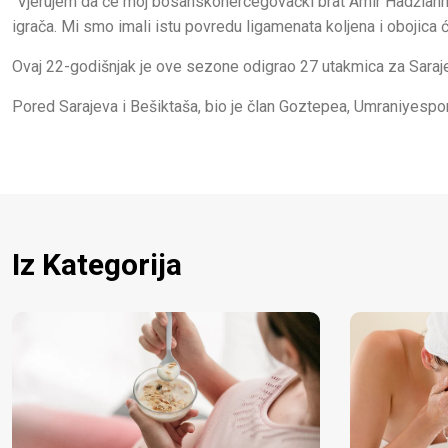
"Vjerujem da će moj bosanskohercegovački brat Amir Hadžiahm
igrača. Mi smo imali istu povredu ligamenata koljena i obojica
Ovaj 22-godišnjak je ove sezone odigrao 27 utakmica za Saraje
Pored Sarajeva i Bešiktaša, bio je član Goztepea, Umraniyespo
Iz Kategorija