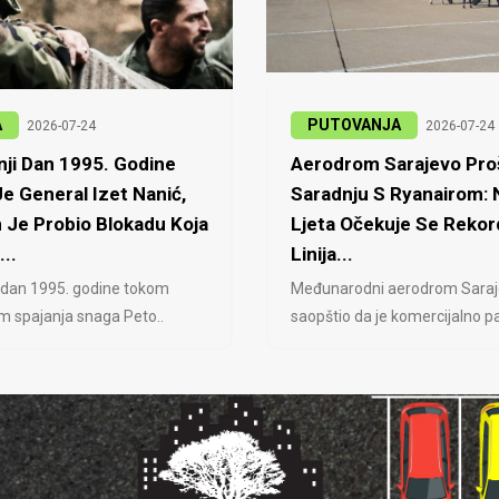
A
PUTOVANJA
2026-07-24
2026-07-24
ji Dan 1995. Godine
Aerodrom Sarajevo Proš
e General Izet Nanić,
Saradnju S Ryanairom:
 Je Probio Blokadu Koja
Ljeta Očekuje Se Rekor
...
Linija...
 dan 1995. godine tokom
Međunarodni aerodrom Saraj
jem spajanja snaga Peto..
saopštio da je komercijalno pa