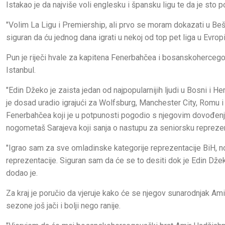
Istakao je da najviše voli englesku i špansku ligu te da je sto p
"Volim La Ligu i Premiership, ali prvo se moram dokazati u Be
siguran da ću jednog dana igrati u nekoj od top pet liga u Evropi"
Pun je riječi hvale za kapitena Fenerbahčea i bosanskohercego
Istanbul.
"Edin Džeko je zaista jedan od najpopularnijih ljudi u Bosni 
je dosad uradio igrajući za Wolfsburg, Manchester City, Romu i In
Fenerbahčea koji je u potpunosti pogodio s njegovim dovođenje
nogometaš Sarajeva koji sanja o nastupu za seniorsku repreze
"Igrao sam za sve omladinske kategorije reprezentacije BiH, n
reprezentacije. Siguran sam da će se to desiti dok je Edin Džek
dodao je.
Za kraj je poručio da vjeruje kako će se njegov sunarodnjak Ami
sezone još jači i bolji nego ranije.