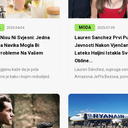
A
MODA
2025-04-04
2025-07-09
Nisu Ni Svjesni: Jedna
Lauren Sanchez Prvi Pu
a Navika Mogla Bi
Javnosti Nakon Vjenčan
 Probleme Na Vašem
Lateks Haljini Istakla Sv
Obline...
igijenu kaže da je pola
Lauren Sánchez, supruga osn
no je kako i kojim redoslijed..
Amazona Jeffa Bezosa, ponovo