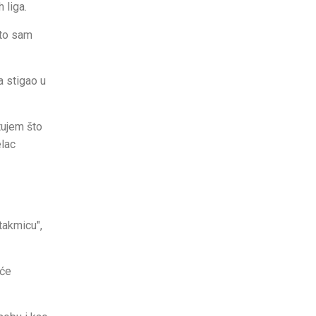
 liga.
sto sam
a stigao u
tujem što
elac
takmicu",
eće