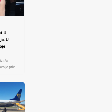
t U
ja: U
oje
ivača
 je priv..