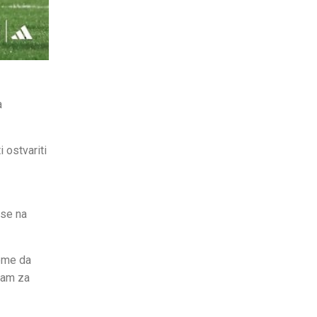
a
 ostvariti
 se na
jeme da
ram za