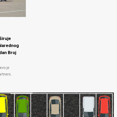
iruje
 Narednog
dan Broj
evo je
rtners..