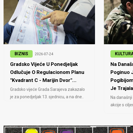
BIZNIS
KULTUR
2026-07-24
Gradsko Vijeće U Ponedjeljak
Na Današn
Odlučuje O Regulacionom Planu
Poginuo J
"Kvadrant C - Marijin Dvor"...
Pogibijom
Je Trajala
Gradsko vijeće Grada Sarajeva zakazalo
je za ponedjeljak 13. sjednicu, a na dne..
Na današnji
akcije s cil