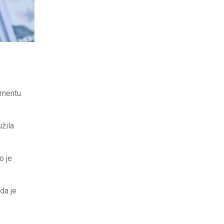
gmentu
žila
o je
da je