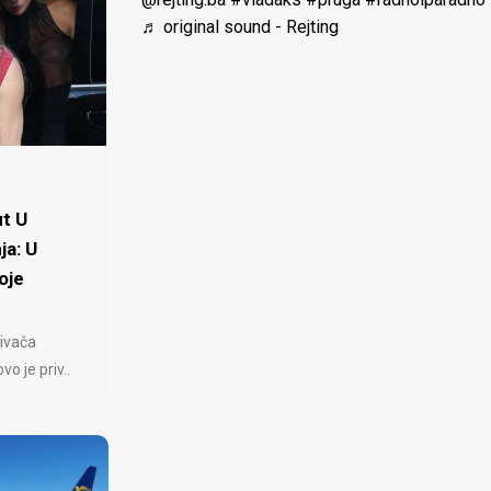
♬ original sound - Rejting
t U
ja: U
oje
ivača
 je priv..