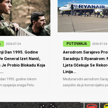
A
PUTOVANJA
2026-07-24
2026-07-24
ji Dan 1995. Godine
Aerodrom Sarajevo Proš
e General Izet Nanić,
Saradnju S Ryanairom:
 Je Probio Blokadu Koja
Ljeta Očekuje Se Rekor
...
Linija...
 dan 1995. godine tokom
Međunarodni aerodrom Saraj
jem spajanja snaga Peto..
saopštio da je komercijalno pa