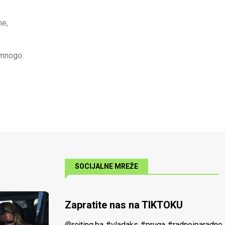
ne,
a mnogo
SOCIJALNE MREŽE
Zapratite nas na TIKTOKU
@rejting.ba
#vladaks
#pruga
#radnoiparadno