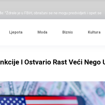
ažove, što me ne uhapsiš?"; "Prošetajmo Beogradom, Novim
đe: "Ždrale je u FBiH, obračuni se ne mogu predvidjeti i opet se
e novi Željezničarov Karamarko
nuo je general Izet Nanić, pogibijom je probio blokadu koja je
Ljepota
Moda
Biznis
Kultura
ažove, što me ne uhapsiš?"; "Prošetajmo Beogradom, Novim
đe: "Ždrale je u FBiH, obračuni se ne mogu predvidjeti i opet se
kcije I Ostvario Rast Veći Nego 
e novi Željezničarov Karamarko