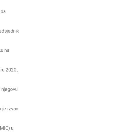
 da
redsjednik
su na
ru 2020.,
u njegovu
 je izvan
SMIC) u