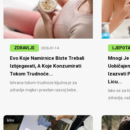
ZDRAVLJE
LJEPOT
2026-01-14
Evo Koje Namirnice Biste Trebali
Mnogi Je 
Izbjegavati, A Koje Konzumirati
Uobičajen
Tokom Trudnoće...
Izazvati
Licu...
Ishrana tokom trudnoće ključna je za
zdravlje majke i pravilan razvoj bebe...
Iako se za h
zdravlja, važ