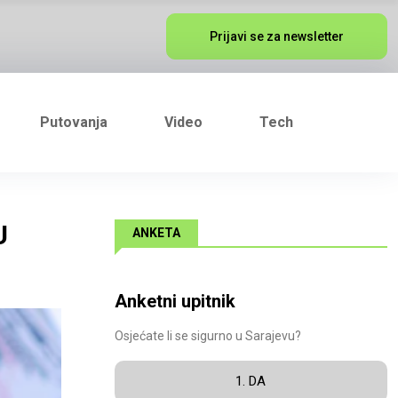
Prijavi se za newsletter
Putovanja
Video
Tech
U
ANKETA
Anketni upitnik
Osjećate li se sigurno u Sarajevu?
1. DA