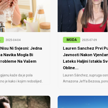
A
MODA
2025-04-04
2025-07-09
Nisu Ni Svjesni: Jedna
Lauren Sanchez Prvi Pu
a Navika Mogla Bi
Javnosti Nakon Vjenčan
 Probleme Na Vašem
Lateks Haljini Istakla Sv
Obline...
igijenu kaže da je pola
Lauren Sánchez, supruga osn
no je kako i kojim redoslijed..
Amazona Jeffa Bezosa, ponovo