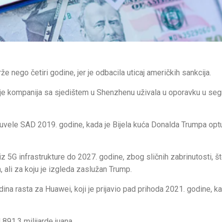
 nego četiri godine, jer je odbacila uticaj američkih sankcija.
o je kompanija sa sjedištem u Shenzhenu uživala u oporavku u se
 uvele SAD 2019. godine, kada je Bijela kuća Donalda Trumpa optu
iz 5G infrastrukture do 2027. godine, zbog sličnih zabrinutosti, št
, ali za koju je izgleda zaslužan Trump.
ina rasta za Huawei, koji je prijavio pad prihoda 2021. godine, ka
891,3 milijarde juana.