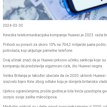
2024-03-30
Kineska telekomunikacijska kompanija Huawei je 2023. rasla brže
Prihodi su porasli za skoro 10% na 704,2 milijarde juana pošt
potrošača, koji uključuje pametne telefone.
Ovaj učinak znači da je Huawei prkosio učinku sankcija koje su
kompaniju da predstavlja sigurnosni rizik, što Huawei negira.
Velika Britanija je također obećala da će 2020. ukloniti Huawei 
izazvalo bijes Kine zbog odluke koju je donijela britanska vlada
Uprkos ograničenjima, prošla godina je bila treća uzastopna god
iscrpio svoje zalihe mikročipova.
Međutim, prihodi su i dalje ispod svog maksimuma iz 2020. od 