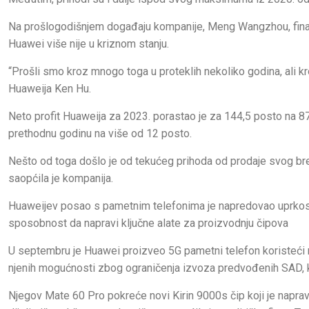
Na prošlogodišnjem događaju kompanije, Meng Wangzhou, financi
Huawei više nije u kriznom stanju.
“Prošli smo kroz mnogo toga u proteklih nekoliko godina, ali kr
Huaweija Ken Hu.
Neto profit Huaweija za 2023. porastao je za 144,5 posto na 87
prethodnu godinu na više od 12 posto.
Nešto od toga došlo je od tekućeg prihoda od prodaje svog br
saopćila je kompanija.
Huaweijev posao s pametnim telefonima je napredovao uprkos ne
sposobnost da napravi ključne alate za proizvodnju čipova
U septembru je Huawei proizveo 5G pametni telefon koristeći nap
njenih mogućnosti zbog ograničenja izvoza predvođenih SAD, ka
Njegov Mate 60 Pro pokreće novi Kirin 9000s čip koji je napra