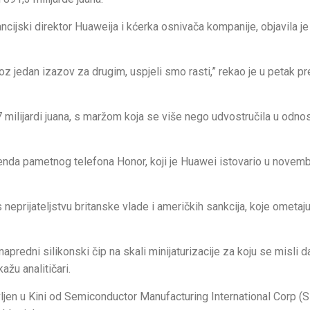
jski direktor Huaweija i kćerka osnivača kompanije, objavila je
oz jedan izazov za drugim, uspjeli smo rasti,” rekao je u petak p
 milijardi juana, s maržom koja se više nego udvostručila u odno
enda pametnog telefona Honor, koji je Huawei istovario u novemb
prijateljstvu britanske vlade i američkih sankcija, koje ometaj
redni silikonski čip na skali minijaturizacije za koju se misli da
žu analitičari.
vljen u Kini od Semiconductor Manufacturing International Corp (