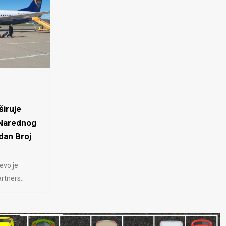
iruje
 Narednog
dan Broj
evo je
rtners..