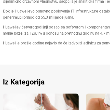
dijelimično državnom vlasništvu, saopćila je analitička firma Te
Dok je Huaweijevo osnovno poslovanje IT infrastrukture ostalo 
generirajući prihod od 55,3 milijarde juana.
Huaweijev četverogodišnji posao sa softverom i komponentama
manje baze, za 128,1% u odnosu na prethodnu godinu na 4,7 mili
Huawei je prošle godine najavio da će izdvojiti jedinicu za pa
Iz Kategorija