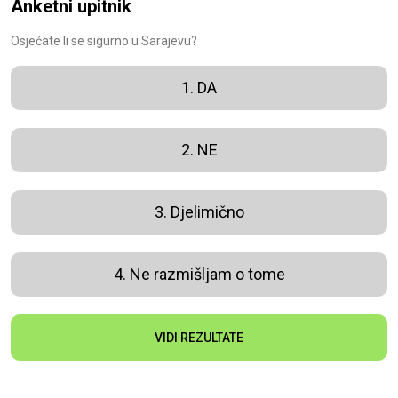
Anketni upitnik
Osjećate li se sigurno u Sarajevu?
1. DA
2. NE
3. Djelimično
4. Ne razmišljam o tome
VIDI REZULTATE