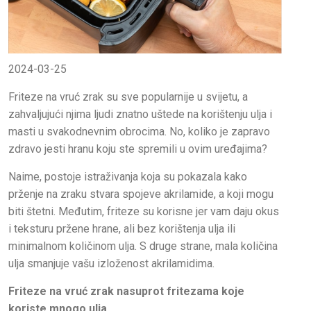
2024-03-25
Friteze na vruć zrak su sve popularnije u svijetu, a
zahvaljujući njima ljudi znatno uštede na korištenju ulja i
masti u svakodnevnim obrocima. No, koliko je zapravo
zdravo jesti hranu koju ste spremili u ovim uređajima?
Naime, postoje istraživanja koja su pokazala kako
prženje na zraku stvara spojeve akrilamide, a koji mogu
biti štetni. Međutim, friteze su korisne jer vam daju okus
i teksturu pržene hrane, ali bez korištenja ulja ili
minimalnom količinom ulja. S druge strane, mala količina
ulja smanjuje vašu izloženost akrilamidima.
Friteze na vruć zrak nasuprot fritezama koje
koriste mnogo ulja