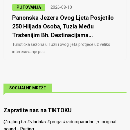
PUTOVANJA
2026-08-10
Panonska Jezera Ovog Ljeta Posjetilo
250 Hiljada Osoba, Tuzla Među
Traženijim Bh. Destinacijama...
Turistička sezona u Tuzli i ovog ljeta protječe uz veliko
interesovanje pos..
SOCIJALNE MREŽE
Zapratite nas na TIKTOKU
@rejting.ba
#vladaks
#pruga
#radnoiparadno
♬ original
sound - Rejting