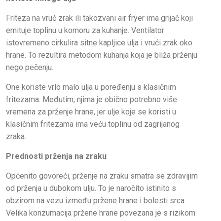
Friteza na vruć zrak ili takozvani air fryer ima grijač koji
emituje toplinu u komoru za kuhanje. Ventilator
istovremeno cirkulira sitne kapljice ulja i vrući zrak oko
hrane. To rezultira metodom kuhanja koja je bliža prženju
nego pečenju.
One koriste vrlo malo ulja u poređenju s klasičnim
fritezama. Međutim, njima je obično potrebno više
vremena za prženje hrane, jer ulje koje se koristi u
klasičnim fritezama ima veću toplinu od zagrijanog
zraka.
Prednosti prženja na zraku
Općenito govoreći, prženje na zraku smatra se zdravijim
od prženja u dubokom ulju. To je naročito istinito s
obzirom na vezu između pržene hrane i bolesti srca.
Velika konzumacija pržene hrane povezana je s rizikom