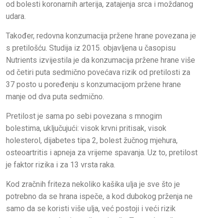
od bolesti koronarnih arterija, zatajenja srca i moždanog
udara.
Također, redovna konzumacija pržene hrane povezana je
s pretilošću. Studija iz 2015. objavljena u časopisu
Nutrients izvijestila je da konzumacija pržene hrane više
od četiri puta sedmično povećava rizik od pretilosti za
37 posto u poređenju s konzumacijom pržene hrane
manje od dva puta sedmično.
Pretilost je sama po sebi povezana s mnogim
bolestima, uključujući: visok krvni pritisak, visok
holesterol, dijabetes tipa 2, bolest žučnog mjehura,
osteoartritis i apneja za vrijeme spavanja. Uz to, pretilost
je faktor rizika i za 13 vrsta raka.
Kod zračnih friteza nekoliko kašika ulja je sve što je
potrebno da se hrana ispeče, a kod dubokog prženja ne
samo da se koristi više ulja, već postoji i veći rizik