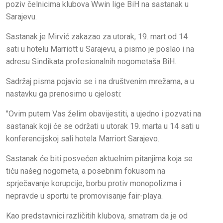
poziv čelnicima klubova Wwin lige BiH na sastanak u
Sarajevu.
Sastanak je Mirvić zakazao za utorak, 19. mart od 14
sati u hotelu Marriott u Sarajevu, a pismo je poslao i na
adresu Sindikata profesionalnih nogometaša BiH.
Sadržaj pisma pojavio se i na društvenim mrežama, a u
nastavku ga prenosimo u cjelosti:
"Ovim putem Vas želim obavijestiti, a ujedno i pozvati na
sastanak koji će se održati u utorak 19. marta u 14 sati u
konferencijskoj sali hotela Marriort Sarajevo.
Sastanak će biti posvećen aktuelnim pitanjima koja se
tiču našeg nogometa, a posebnim fokusom na
sprječavanje korupcije, borbu protiv monopolizma i
nepravde u sportu te promovisanje fair-playa.
Kao predstavnici različitih klubova, smatram da je od