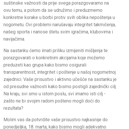
suštinske važnosti da prije svega porazgovaramo na
ovu temu, a potom da se udružimo i preduzmemo
konkretne korake u borbi protiv svih oblika nepoštenja u
nogometu. Ovi problemi narušavaju integritet takmičenja,
našeg sporta i nanose štetu svim igračima, klubovima i
navijačima.
Na sastanku ćemo imati priliku izmijeniti mišljenja te
porazgovarati o konkretnim akcijama koje možemo
preduzeti kao grupa kako bismo osigurali
transparentnost, integritet i poštenje u našoj nogometnoj
zajednici. Vaše prisustvo i aktivno učešće na sastanku je
od presudne važnosti kako bismo postigli zajednički cilj.
Na kraju, svi smo u istom poslu, svi imamo isti cilj -
zašto ne bi svojim radom pošteno mogli doći do
rezultata?
Molim vas da potvrdite vaše prisustvo najkasnije do
ponedjeljka, 18. marta, kako bismo mogli adekvatno