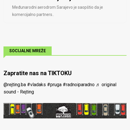
Međunarodni aerodrom Sarajevo je saopštio da je
komercijalno partners..
SOCIJALNE MREŽE
Zapratite nas na TIKTOKU
@rejting.ba
#vladaks
#pruga
#radnoiparadno
♬ original
sound - Rejting