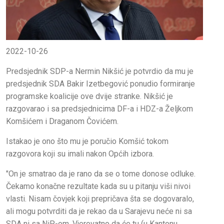
2022-10-26
Predsjednik SDP-a Nermin Nikšić je potvrdio da mu je
predsjednik SDA Bakir Izetbegović ponudio formiranje
programske koalicije ove dvije stranke. Nikšić je
razgovarao i sa predsjednicima DF-a i HDZ-a Željkom
Komšićem i Draganom Čovićem.
Istakao je ono što mu je poručio Komšić tokom
razgovora koji su imali nakon Općih izbora.
"On je smatrao da je rano da se o tome donose odluke.
Čekamo konačne rezultate kada su u pitanju viši nivoi
vlasti. Nisam čovjek koji prepričava šta se dogovaralo,
ali mogu potvrditi da je rekao da u Sarajevu neće ni sa
SDA ni sa NiP-om. Vjerovatno da će tu (u Kantonu