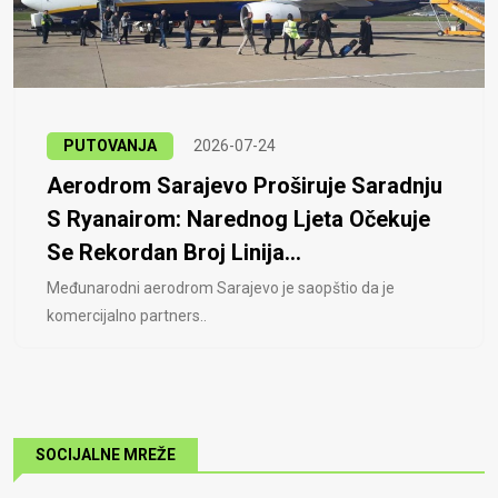
PUTOVANJA
2026-07-24
Aerodrom Sarajevo Proširuje Saradnju
S Ryanairom: Narednog Ljeta Očekuje
Se Rekordan Broj Linija...
Međunarodni aerodrom Sarajevo je saopštio da je
komercijalno partners..
SOCIJALNE MREŽE