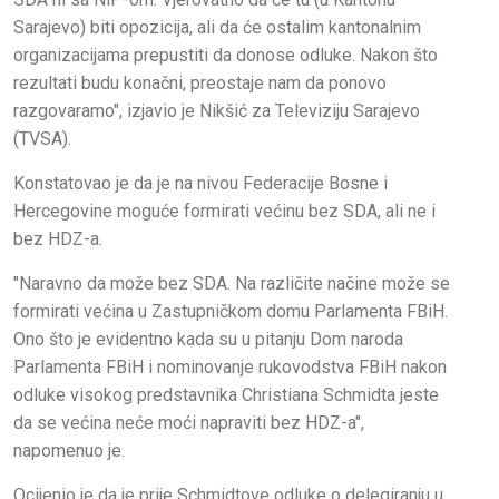
Sarajevo) biti opozicija, ali da će ostalim kantonalnim
organizacijama prepustiti da donose odluke. Nakon što
rezultati budu konačni, preostaje nam da ponovo
razgovaramo", izjavio je Nikšić za Televiziju Sarajevo
(TVSA).
Konstatovao je da je na nivou Federacije Bosne i
Hercegovine moguće formirati većinu bez SDA, ali ne i
bez HDZ-a.
"Naravno da može bez SDA. Na različite načine može se
formirati većina u Zastupničkom domu Parlamenta FBiH.
Ono što je evidentno kada su u pitanju Dom naroda
Parlamenta FBiH i nominovanje rukovodstva FBiH nakon
odluke visokog predstavnika Christiana Schmidta jeste
da se većina neće moći napraviti bez HDZ-a",
napomenuo je.
Ocijenio je da je prije Schmidtove odluke o delegiranju u