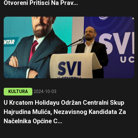
Otvoreni Pritisci Na Prav...
KULTURA
2024-10-03
U Krcatom Holidayu Održan Centralni Skup
Hajrudina Mulića, Nezavisnog Kandidata Za
Načelnika Općine C...