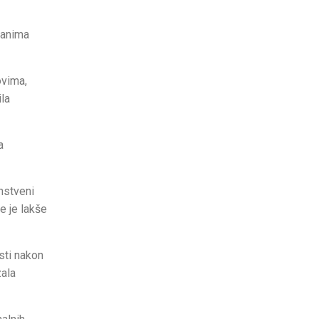
ađanima
ovima,
ila
a
enstveni
e je lakše
sti nakon
zala