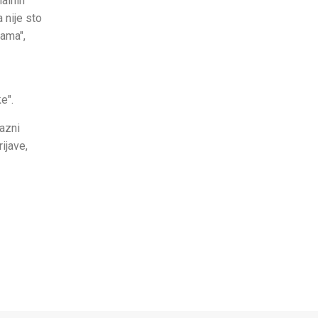
alnih
 nije sto
jama",
e".
azni
ijave,