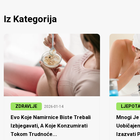
Iz Kategorija
ZDRAVLJE
LJEPOT
2026-01-14
Evo Koje Namirnice Biste Trebali
Mnogi Je 
Izbjegavati, A Koje Konzumirati
Uobičajen
Tokom Trudnoće...
Izazvati