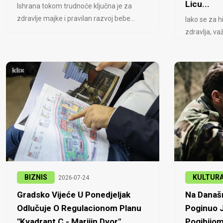
Licu...
Ishrana tokom trudnoće ključna je za
zdravlje majke i pravilan razvoj bebe...
Iako se za h
zdravlja, važ
BIZNIS
KULTUR
2026-07-24
Gradsko Vijeće U Ponedjeljak
Na Današn
Odlučuje O Regulacionom Planu
Poginuo J
"Kvadrant C - Marijin Dvor"...
Pogibijom