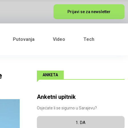
Prijavi se za newsletter
Putovanja
Video
Tech
e
ANKETA
Anketni upitnik
Osjećate li se sigurno u Sarajevu?
1. DA