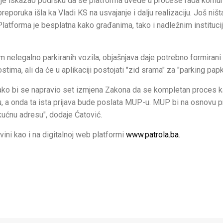
je iskazao podršku da se platforma uvede u procese rada komun
ruka išla ka Vladi KS na usvajanje i dalju realizaciju. Još ništa
latforma je besplatna kako građanima, tako i nadležnim instituci
em nelegalno parkiranih vozila, objašnjava daje potrebno formirani
stima, ali da će u aplikaciji postojati "zid srama" za "parking papk
ako bi se napravio set izmjena Zakona da se kompletan proces k
vu, a onda ta ista prijava bude poslata MUP-u. MUP bi na osnovu pr
kućnu adresu", dodaje Ćatović.
ini kao i na digitalnoj web platformi
www.patrola.ba
.