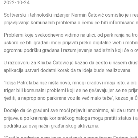
2022-10-24
Softverski i tehnološki inženjer Nermin Ćatović osmislio je i re
prijavljivanje komunalnih problema o čemu će biti informisane n
Problemi koje svakodnevno vidimo na ulici, od parkiranja na tro
uskoro će bh. građani moći prijaviti preko digitalne web i mobilne
ogromnu podršku građana i razumijevanje nadležnih koji će o 
U razgovoru za Klix.ba Ćatović je kazao da često u našem društvu 
aplikacija ustvari dodatni korak da ta ideja bude realizovana.
"Ideja Patrola.ba nije ništa novo, mnogi gradovi imaju isto, a ci
triger bili komunalni problemi koji se ne rješavaju jer se ne pr
rješiti, a nepropisno parkirana vozila već malo teže", kazao je Ć
Dodaje da će građani sve moći prijaviti anonimno, ali da u tom s
prijave, a po kreiranju korisničkog naloga mogu pratiti status i
podršku za ovaj način građanskog aktivizma.