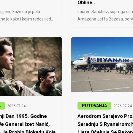
Obline...
igijenu kaže da je pola
Lauren Sánchez, supruga osn
no je kako i kojim redoslijed..
Amazona Jeffa Bezosa, ponovo
A
PUTOVANJA
2026-07-24
2026-07-24
ji Dan 1995. Godine
Aerodrom Sarajevo Proš
e General Izet Nanić,
Saradnju S Ryanairom:
 Je Probio Blokadu Koja
Ljeta Očekuje Se Rekor