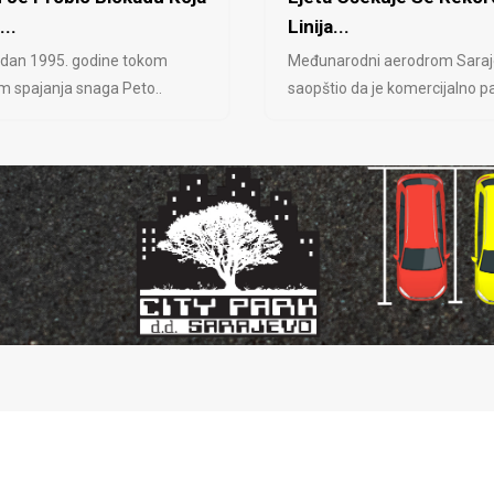
...
Linija...
 dan 1995. godine tokom
Međunarodni aerodrom Saraj
jem spajanja snaga Peto..
saopštio da je komercijalno pa