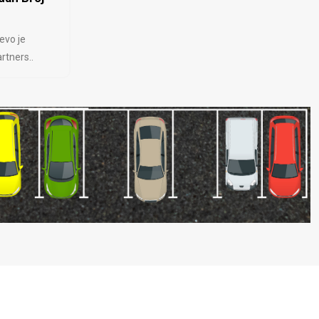
evo je
rtners..