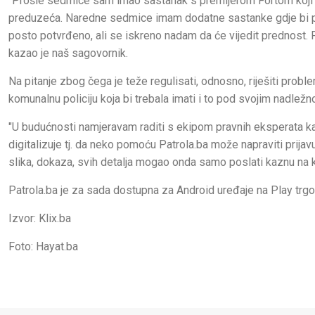
"Prošle sedmice sam imao sastanak s premijerom Fortom koji 
preduzeća. Naredne sedmice imam dodatne sastanke gdje bi prepo
posto potvrđeno, ali se iskreno nadam da će vijedit prednost. P
kazao je naš sagovornik.
Na pitanje zbog čega je teže regulisati, odnosno, riješiti probl
komunalnu policiju koja bi trebala imati i to pod svojim nadležno
"U budućnosti namjeravam raditi s ekipom pravnih eksperata k
digitalizuje tj. da neko pomoću Patrola.ba može napraviti prija
slika, dokaza, svih detalja mogao onda samo poslati kaznu na 
Patrola.ba je za sada dostupna za Android uređaje na Play trgov
Izvor: Klix.ba
Foto: Hayat.ba