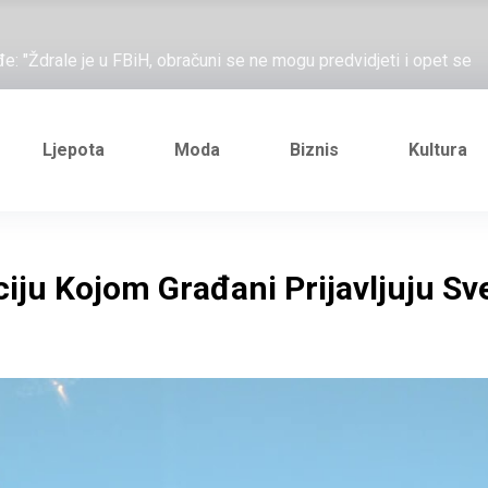
ažove, što me ne uhapsiš?"; "Prošetajmo Beogradom, Novim
đe: "Ždrale je u FBiH, obračuni se ne mogu predvidjeti i opet se
e novi Željezničarov Karamarko
nuo je general Izet Nanić, pogibijom je probio blokadu koja je
Ljepota
Moda
Biznis
Kultura
ažove, što me ne uhapsiš?"; "Prošetajmo Beogradom, Novim
đe: "Ždrale je u FBiH, obračuni se ne mogu predvidjeti i opet se
iju Kojom Građani Prijavljuju Sv
e novi Željezničarov Karamarko