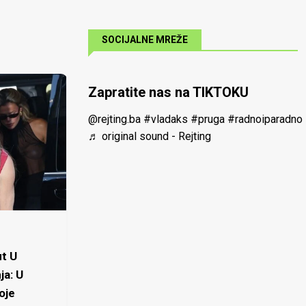
SOCIJALNE MREŽE
Zapratite nas na TIKTOKU
@rejting.ba
#vladaks
#pruga
#radnoiparadno
♬ original sound - Rejting
t U
ja: U
oje