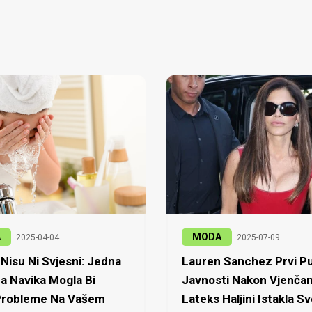
A
MODA
2025-04-04
2025-07-09
Nisu Ni Svjesni: Jedna
Lauren Sanchez Prvi Pu
a Navika Mogla Bi
Javnosti Nakon Vjenčan
 Probleme Na Vašem
Lateks Haljini Istakla Sv