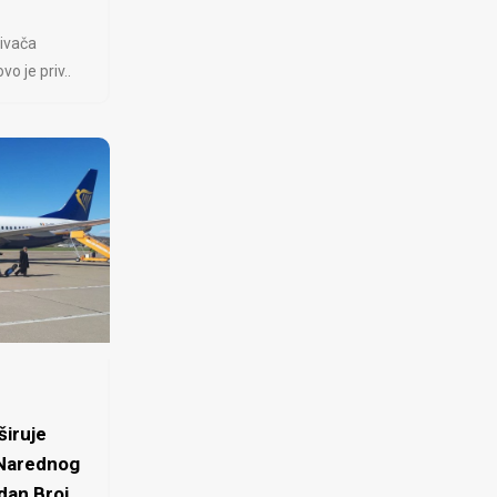
ivača
 je priv..
iruje
 Narednog
dan Broj