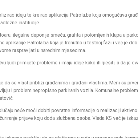
alizirao ideju te kreirao aplikaciju Patrola.ba koja omogućava gr
adležne institucije.
toaru, ilegalne deponije smeća, grafita i polomljenih klupa u park
 aplikacije Patrola.ba koja je trenutno u testnoj fazi i već je dob
ovome raspravljati u narednim mjesecima.
ljudi primijete probleme i imaju ideje kako ih rjiešiti, a da je ov
lj je da se vlast približi građanima i građani vlastima. Meni su prv
ijavljuju i problem nepropisno parkiranih vozila. Komunalne problem
atović.
lučaju neće moći dobiti povratne informacije o realizaciji aktivno
 ažuriranje prijave koju doda službena osoba. Vlada KS već je iska