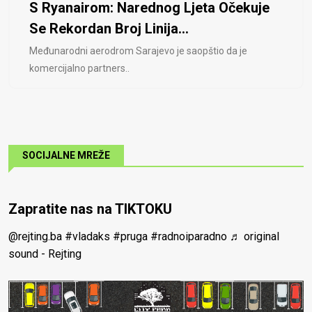
S Ryanairom: Narednog Ljeta Očekuje
Se Rekordan Broj Linija...
Međunarodni aerodrom Sarajevo je saopštio da je
komercijalno partners..
SOCIJALNE MREŽE
Zapratite nas na TIKTOKU
@rejting.ba
#vladaks
#pruga
#radnoiparadno
♬ original
sound - Rejting