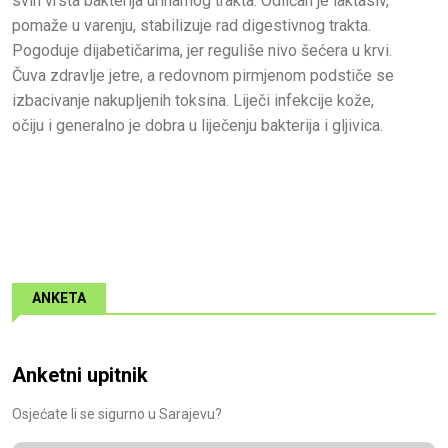
svih vrsta bakterija urinarnog trakta. Odličan je laktasiv,
pomaže u varenju, stabilizuje rad digestivnog trakta.
Pogoduje dijabetičarima, jer reguliše nivo šećera u krvi.
Čuva zdravlje jetre, a redovnom pirmjenom podstiče se
izbacivanje nakupljenih toksina. Liječi infekcije kože,
očiju i generalno je dobra u liječenju bakterija i gljivica.
ANKETA
Anketni upitnik
Osjećate li se sigurno u Sarajevu?