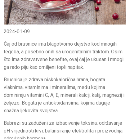
2024-01-09
Čaj od brusnice ima blagotvorno dejstvo kod mnogih
tegoba, a posebno onih sa urogenitalnim traktom. Osim
što ima zdravstvene benefite, ovaj čaj je ukusan i mnogi
ga rado piju kao omiljeni topli napitak.
Brusnica je zdrava niskokalorična hrana, bogata
vlaknima, vitaminima i mineralima, među kojima
dominiraju vitamini C, A, E, minerali kalcij, kalij, magnezij i
željezo. Bogata je antioksidansima, kojima duguje
snažna ljekovita svojstva.
Bubrezi su zaduženi za izbacivanje toksina, održavanje
pH vrijednosti krvi, balansiranje elektrolita i proizvodnja
određenih hormona.