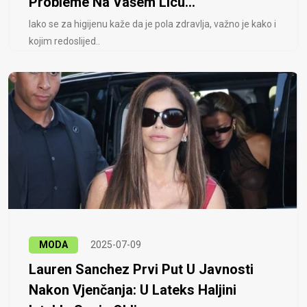
Probleme Na Vašem Licu...
Iako se za higijenu kaže da je pola zdravlja, važno je kako i
kojim redoslijed..
MODA
2025-07-09
Lauren Sanchez Prvi Put U Javnosti
Nakon Vjenčanja: U Lateks Haljini