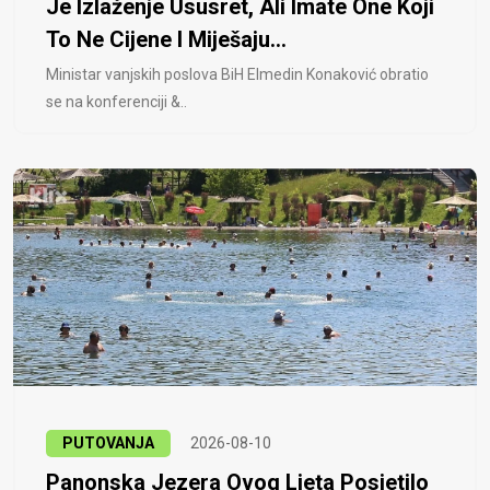
Je Izlaženje Ususret, Ali Imate One Koji
To Ne Cijene I Miješaju...
Ministar vanjskih poslova BiH Elmedin Konaković obratio
se na konferenciji &..
PUTOVANJA
2026-08-10
Panonska Jezera Ovog Ljeta Posjetilo