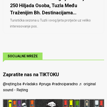
250 Hiljada Osoba, Tuzla Među
Traženijim Bh. Destinacijama...
Turistička sezona u Tuzli i ovog ljeta protječe uz veliko
interesovanje pos..
SOCIJALNE MREŽE
Zapratite nas na TIKTOKU
@rejting.ba
#vladaks
#pruga
#radnoiparadno
♬ original
sound - Rejting