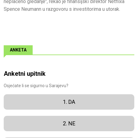
neplaćeno gledanje", rekao je finansijski direktor Netflixa
Spence Neumann u razgovoru s investitorima u utorak.
ANKETA
Anketni upitnik
Osjećate li se sigurno u Sarajevu?
1. DA
2. NE