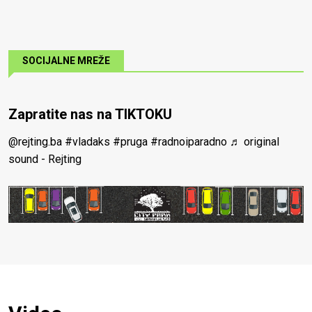
SOCIJALNE MREŽE
Zapratite nas na TIKTOKU
@rejting.ba
#vladaks
#pruga
#radnoiparadno
♬ original
sound - Rejting