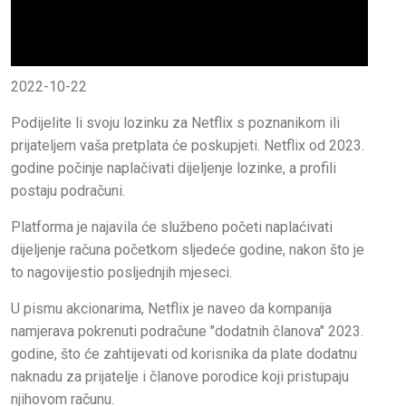
2022-10-22
Podijelite li svoju lozinku za Netflix s poznanikom ili
prijateljem vaša pretplata će poskupjeti. Netflix od 2023.
godine počinje naplačivati dijeljenje lozinke, a profili
postaju podračuni.
Platforma je najavila će službeno početi naplaćivati ​​
dijeljenje računa početkom sljedeće godine, nakon što je
to nagovijestio posljednjih mjeseci.
U pismu akcionarima, Netflix je naveo da kompanija
namjerava pokrenuti podračune "dodatnih članova" 2023.
godine, što će zahtijevati od korisnika da plate dodatnu
naknadu za prijatelje i članove porodice koji pristupaju
njihovom računu.