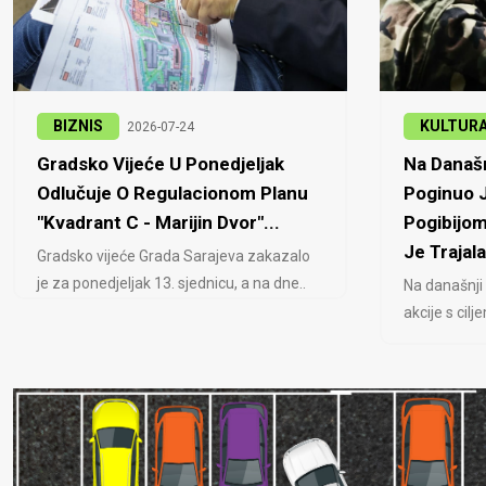
BIZNIS
KULTUR
2026-07-24
Gradsko Vijeće U Ponedjeljak
Na Današn
Odlučuje O Regulacionom Planu
Poginuo J
"Kvadrant C - Marijin Dvor"...
Pogibijom
Je Trajala
Gradsko vijeće Grada Sarajeva zakazalo
je za ponedjeljak 13. sjednicu, a na dne..
Na današnji
akcije s cil