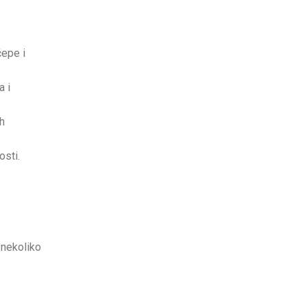
čepe i
a i
ih
osti.
 nekoliko