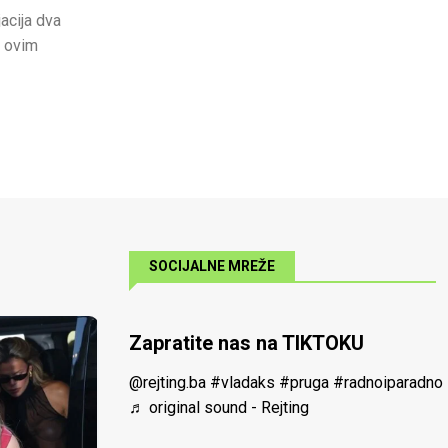
jacija dva
a ovim
SOCIJALNE MREŽE
Zapratite nas na TIKTOKU
@rejting.ba
#vladaks
#pruga
#radnoiparadno
♬ original sound - Rejting