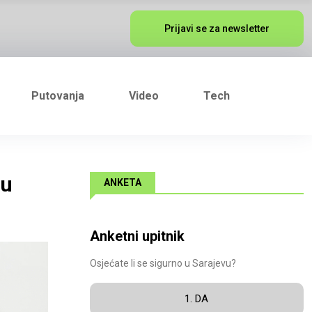
Prijavi se za newsletter
Putovanja
Video
Tech
ju
ANKETA
Anketni upitnik
Osjećate li se sigurno u Sarajevu?
1. DA