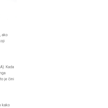
, ako
oji
HA). Kada
inga
to je čini
vo kako