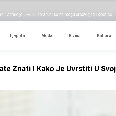
ažove, što me ne uhapsiš?"; "Prošetajmo Beogradom, Novim
đe: "Ždrale je u FBiH, obračuni se ne mogu predvidjeti i opet se
e novi Željezničarov Karamarko
nuo je general Izet Nanić, pogibijom je probio blokadu koja je
Ljepota
Moda
Biznis
Kultura
ažove, što me ne uhapsiš?"; "Prošetajmo Beogradom, Novim
đe: "Ždrale je u FBiH, obračuni se ne mogu predvidjeti i opet se
ate Znati I Kako Je Uvrstiti U Svo
e novi Željezničarov Karamarko