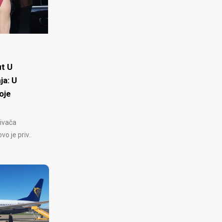
t U
ja: U
oje
ivača
 je priv..