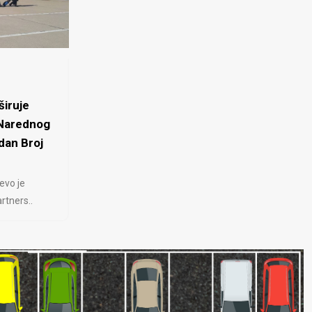
iruje
 Narednog
dan Broj
evo je
rtners..