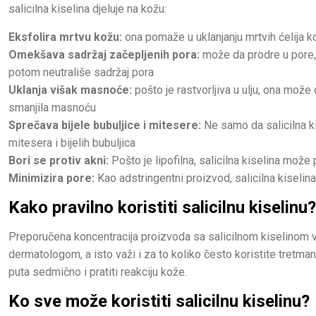
salicilna kiselina djeluje na kožu:
Eksfolira mrtvu kožu:
ona pomaže u uklanjanju mrtvih ćelija 
Omekšava sadržaj začepljenih pora:
može da prodre u pore, o
potom neutrališe sadržaj pora
Uklanja višak masnoće:
pošto je rastvorljiva u ulju, ona može
smanjila masnoću
Sprečava bijele bubuljice i mitesere:
Ne samo da salicilna kis
mitesera i bijelih bubuljica
Bori se protiv akni:
Pošto je lipofilna, salicilna kiselina može 
Minimizira pore:
Kao adstringentni proizvod, salicilna kiselina
Kako pravilno koristiti salicilnu kiselinu?
Preporučena koncentracija proizvoda sa salicilnom kiselinom v
dermatologom, a isto važi i za to koliko često koristite tretman
puta sedmično i pratiti reakciju kože.
Ko sve može koristiti salicilnu kiselinu?