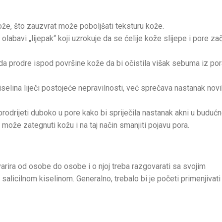
kože, što zauzvrat može poboljšati teksturu kože.
labavi „lijepak“ koji uzrokuje da se ćelije kože slijepe i pore za
 da prodre ispod površine kože da bi očistila višak sebuma iz por
elina liječi postojeće nepravilnosti, već sprečava nastanak nov
prodrijeti duboko u pore kako bi spriječila nastanak akni u budućn
 može zategnuti kožu i na taj način smanjiti pojavu pora.
arira od osobe do osobe i o njoj treba razgovarati sa svojim
 salicilnom kiselinom. Generalno, trebalo bi je početi primenjivati