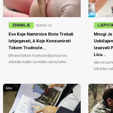
ZDRAVLJE
LJEPOT
2026-01-14
Evo Koje Namirnice Biste Trebali
Mnogi Je 
Izbjegavati, A Koje Konzumirati
Uobičajen
Tokom Trudnoće...
Izazvati
Licu...
Ishrana tokom trudnoće ključna je za
zdravlje majke i pravilan razvoj bebe...
Iako se za h
zdravlja, važ