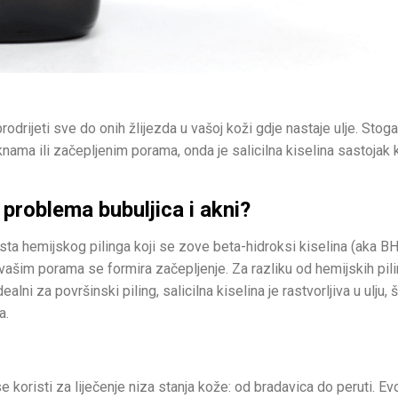
rodrijeti sve do onih žlijezda u vašoj koži gdje nastaje ulje. Stoga
nama ili začepljenim porama, onda je salicilna kiselina sastojak k
u problema bubuljica i akni?
vrsta hemijskog pilinga koji se zove beta-hidroksi kiselina (aka B
 vašim porama se formira začepljenje. Za razliku od hemijskih pil
ealni za površinski piling, salicilna kiselina je rastvorljiva u ulju, š
a.
se koristi za liječenje niza stanja kože: od bradavica do peruti. E