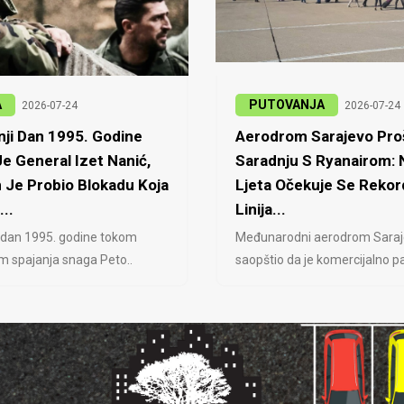
A
PUTOVANJA
2026-07-24
2026-07-24
ji Dan 1995. Godine
Aerodrom Sarajevo Proš
e General Izet Nanić,
Saradnju S Ryanairom:
 Je Probio Blokadu Koja
Ljeta Očekuje Se Rekor
...
Linija...
 dan 1995. godine tokom
Međunarodni aerodrom Saraj
jem spajanja snaga Peto..
saopštio da je komercijalno pa