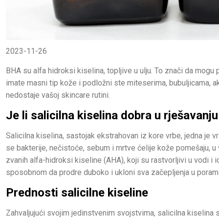
2023-11-26
BHA su alfa hidroksi kiselina, topljive u ulju. To znači da mogu p
imate masni tip kože i podložni ste miteserima, bubuljicama, ak
nedostaje vašoj skincare rutini.
Je li salicilna kiselina dobra u rješavanj
Salicilna kiselina, sastojak ekstrahovan iz kore vrbe, jedna je 
se bakterije, nečistoće, sebum i mrtve ćelije kože pomešaju, u
zvanih alfa-hidroksi kiseline (AHA), koji su rastvorljivi u vodi i id
sposobnom da prodre duboko i ukloni sva začepljenja u poram
Prednosti salicilne kiseline
Zahvaljujući svojim jedinstvenim svojstvima, salicilna kiselina 