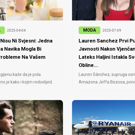
A
MODA
2025-04-04
2025-07-09
Nisu Ni Svjesni: Jedna
Lauren Sanchez Prvi Pu
a Navika Mogla Bi
Javnosti Nakon Vjenčan
 Probleme Na Vašem
Lateks Haljini Istakla Sv
Obline...
igijenu kaže da je pola
Lauren Sánchez, supruga osn
no je kako i kojim redoslijed..
Amazona Jeffa Bezosa, ponovo