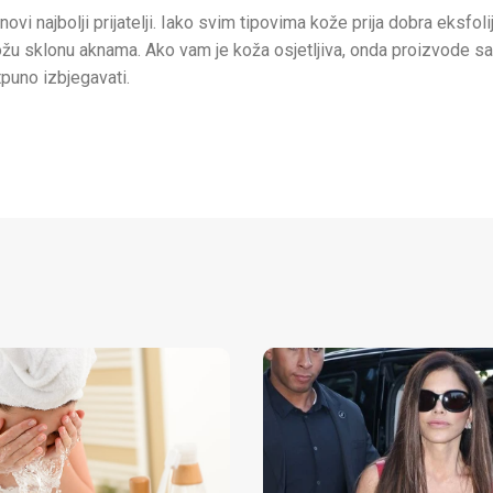
ovi najbolji prijatelji. Iako svim tipovima kože prija dobra eksfoli
 kožu sklonu aknama. Ako vam je koža osjetljiva, onda proizvode s
tpuno izbjegavati.