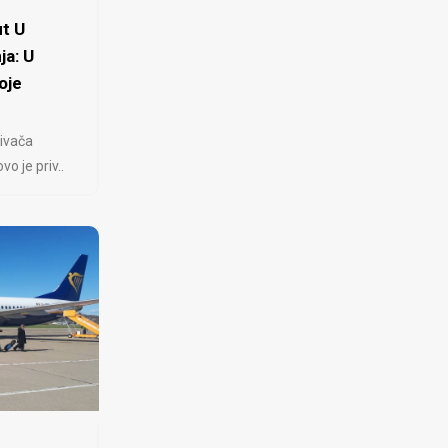
t U
ja: U
oje
ivača
 je priv..