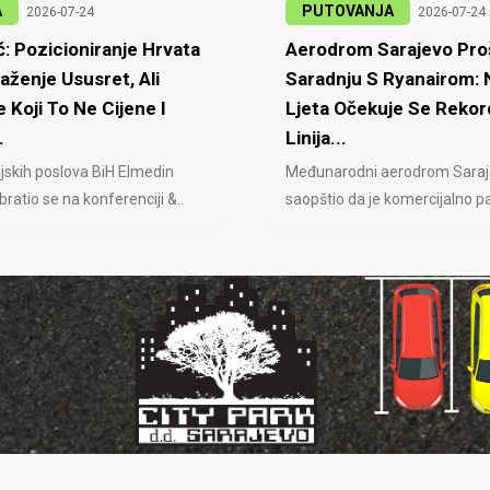
A
PUTOVANJA
2026-07-24
2026-07-24
: Pozicioniranje Hrvata
Aerodrom Sarajevo Proš
laženje Ususret, Ali
Saradnju S Ryanairom:
 Koji To Ne Cijene I
Ljeta Očekuje Se Rekor
.
Linija...
jskih poslova BiH Elmedin
Međunarodni aerodrom Saraj
ratio se na konferenciji &..
saopštio da je komercijalno pa