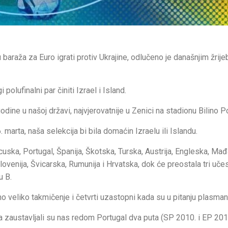
araža za Euro igrati protiv Ukrajine, odlučeno je današnjim žrij
polufinalni par činiti Izrael i Island.
odine u našoj državi, najvjerovatnije u Zenici na stadionu Bilino Po
 marta, naša selekcija bi bila domaćin Izraelu ili Islandu.
cuska, Portugal, Španija, Škotska, Turska, Austrija, Engleska, Mađ
lovenija, Švicarska, Rumunija i Hrvatska, dok će preostala tri učes
u B.
o veliko takmičenje i četvrti uzastopni kada su u pitanju plasman
a zaustavljali su nas redom Portugal dva puta (SP 2010. i EP 2012