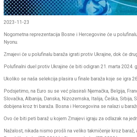
2023-11-23
Nogometna reprezentacija Bosne i Hercegovine će u polufinalu b
Nyonu.
Zmajevi će u polufinalu baraža igrati protiv Ukrajine, dok će drugi 
Polufinalni duel protiv Ukrajine će biti odigran 21. marta 2024. g
Ukoliko se naša selekcija plasira u finale baraža koje se igra 26.
Podsjetimo, na Euro su se već plasirali Njemačka, Belgija, Fran
Slovačka, Albanija, Danska, Nizozemska, Italija, Češka, Srbija, S
dobijena kroz tri baraža. Bosna i Hercegovina se nalazi u baraž
Ovo će biti peti baraž u kojem Zmajevi igraju za odlazak na jedn
Nažalost, nikada nismo prošli na veliko takmičenje kroz baraž, 