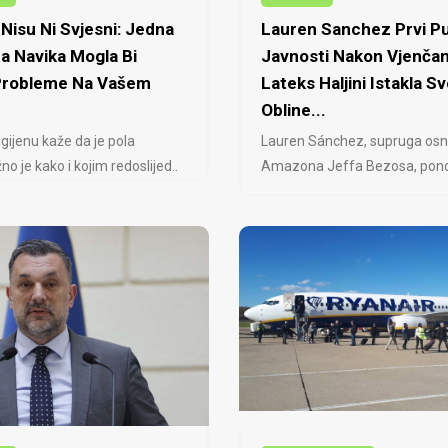
Nisu Ni Svjesni: Jedna
Lauren Sanchez Prvi Pu
a Navika Mogla Bi
Javnosti Nakon Vjenčan
 Probleme Na Vašem
Lateks Haljini Istakla Sv
Obline...
igijenu kaže da je pola
Lauren Sánchez, supruga osn
no je kako i kojim redoslijed..
Amazona Jeffa Bezosa, ponovo