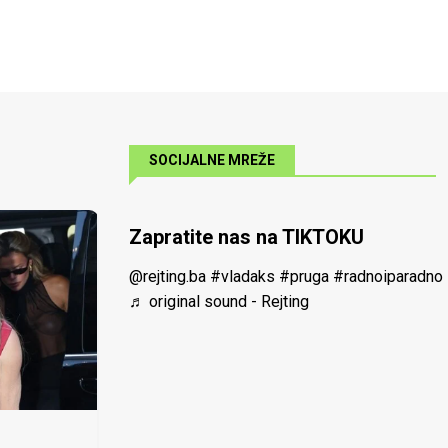
SOCIJALNE MREŽE
Zapratite nas na TIKTOKU
@rejting.ba
#vladaks
#pruga
#radnoiparadno
♬ original sound - Rejting