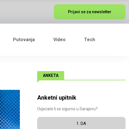
Prijavi se za newsletter
Putovanja
Video
Tech
ANKETA
Anketni upitnik
Osjećate li se sigurno u Sarajevu?
1. DA