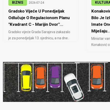
BIZNIS
KULTUR
2026-07-24
Gradsko Vijeće U Ponedjeljak
Konaković
Odlučuje O Regulacionom Planu
Bilo Je Iz
"Kvadrant C - Marijin Dvor"...
Imate One
Miješaju..
Gradsko vijeće Grada Sarajeva zakazalo
je za ponedjeljak 13. sjednicu, a na dne..
Ministar van
Konaković ob