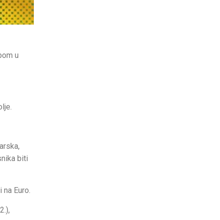
ebom u
lje.
arska,
nika biti
i na Euro.
.),