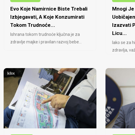
Evo Koje Namirnice Biste Trebali
Mnogi Je 
Izbjegavati, A Koje Konzumirati
Uobičajen
Tokom Trudnoće...
Izazvati
Licu...
Ishrana tokom trudnoće ključna je za
zdravlje majke i pravilan razvoj bebe...
Iako se za h
zdravlja, važ