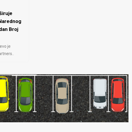
iruje
 Narednog
dan Broj
evo je
rtners..