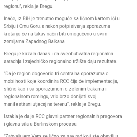
regionu", rekla je Bregu.
Inače, iz BiH je trenutno moguće sa ličnom kartom ići u
Srbiju i Crnu Goru, a nakon potpisivanja sporazuma
kretanje će na takav način biti omogućeno u svim
zemljama Zapadnog Balkana.
Bregu je kazala danas i da sveobuhvatna regionalna
saradnja i zajedničko regionalno tržište daju rezultate.
"Da je region dogovorio tri centralna sporazuma o
mobilnosti koje koordinira RCC čija će implementacija,
slično kao i sa sporazumom o zelenim trakama i
regionalnom romingu, vrlo brzo donijeti svoj
manifestirani utjecaj na terenu”, rekla je Bregu.
Istakla je da je RCC glavni partner regionalnih pregovora
i glavna sila u Berlinskom procesu.
"Zahvaljujem Vam se lično za sav rad koji ste obavili u