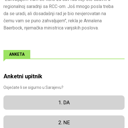
regionalnoj saradnji sa RCC-om. Još mnogo posla treba
da se uradi, ali dosadašnji rad je bio nevjerovatan na
čemu vam se puno zahvaljujem", rekla je Annalena
Baerbock, njemačka ministrica vanjskih poslova.
ANKETA
Anketni upitnik
Osjećate li se sigurno u Sarajevu?
1. DA
2. NE