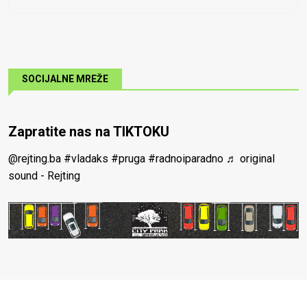
SOCIJALNE MREŽE
Zapratite nas na TIKTOKU
@rejting.ba
#vladaks
#pruga
#radnoiparadno
♬ original
sound - Rejting